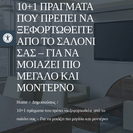
10+1 ΠΡΆΓΜΑΤΑ
ΠΟΥ ΠΡΈΠΕΙ ΝΑ
ΞΕΦΟΡΤΩΘΕΊΤΕ
Ανοίξτε τη γραμμή εργαλείων
ΑΠΌ ΤΟ ΣΑΛΌΝΙ
ΣΑΣ – ΓΙΑ ΝΑ
ΜΟΙΆΖΕΙ ΠΙΟ
ΜΕΓΆΛΟ ΚΑΙ
ΜΟΝΤΈΡΝΟ
Home
Δημοσιεύσεις
10+1 πράγματα που πρέπει να ξεφορτωθείτε από το
σαλόνι σας – Για να μοιάζει πιο μεγάλο και μοντέρνο