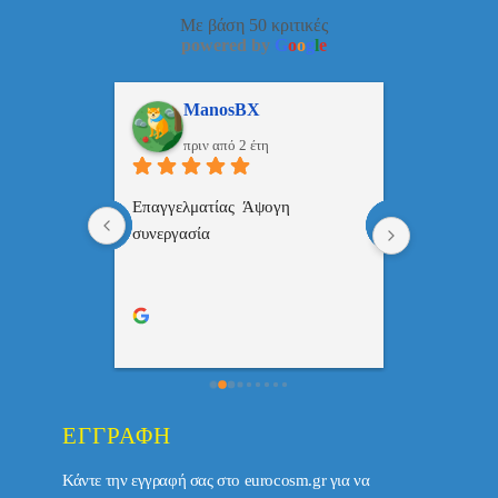
Με βάση 50 κριτικές
powered by
G
o
o
g
l
e
ulos
ManosBX
Νικ
πριν από 2 έτη
πριν
 , 
Επαγγελματίας  Άψογη 
Εξυπηρετική
πής,κατατοπ
συνεργασία
επαγγελματ
ριστη 
με το 
τώ πολύ 
ΕΓΓΡΑΦΉ
Κάντε την εγγραφή σας στο eurocosm.gr για να