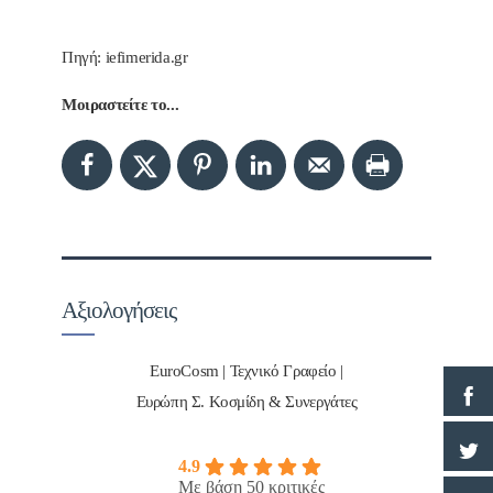
Πηγή: iefimerida.gr
Μοιραστείτε το...
Αξιολογήσεις
EuroCosm | Τεχνικό Γραφείο |
Ευρώπη Σ. Κοσμίδη & Συνεργάτες
4.9
Με βάση 50 κριτικές