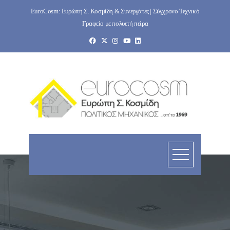
Skip
EuroCosm: Ευρώπη Σ. Κοσμίδη & Συνεργάτες | Σύγχρονο Τεχνικό
to
Γραφείο με πολυετή πείρα
content