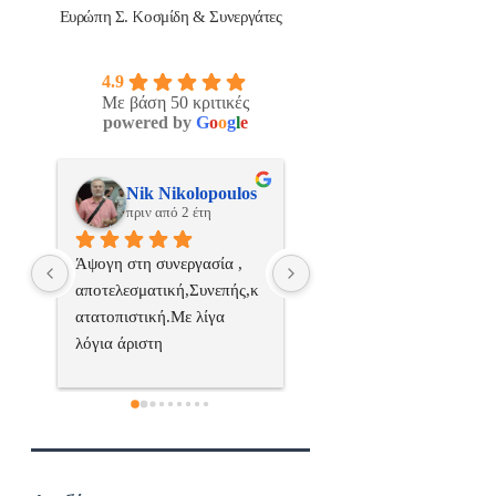
Ευρώπη Σ. Κοσμίδη & Συνεργάτες
4.9
Με βάση 50 κριτικές
powered by
G
o
o
g
l
e
os
ManosBX
Νικος Σταυριανο
πριν από 2 έτη
πριν από 2 έτη
 
Επαγγελματίας  Άψογη 
Εξυπηρετική, γρήγορη, και
ς,κ
συνεργασία
σωστή 
επαγγελματιαςΕυχαριστώ 
πολύ
 
α..