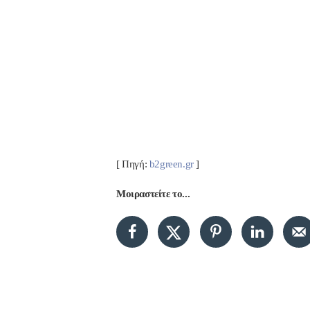
[ Πηγή:
b2green.gr
]
Μοιραστείτε το...