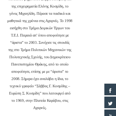
της επιχειρηματία Ελένης Κοσμίδη, το
γένος Μιχαηλίδη. Πέρασε τα παιδικά και
μαθητικά της χρόνια στις Αχαρνές. Το 1998
εισήχθη στο Τμήμα Δομικών Έργων του
Τ.Ε.Ι. Πειραιά απ' όπου αποφοίτησε με
“άριστα” το 2003. Συνέχισε τις σπουδές
της στο Τμήμα Πολιτικών Μηχανικών της
Πολυτεχνικής Σχολής, του Δημοκρίτειου
Πανεπιστημίου Θράκης, από το οποίο
αποφοίτησε, επίσης με με “άριστα” το
2008. Σήμερα έχει αναλάβει η ίδια, το
τεχνικό γραφείο “Σάββας Γ. Κοσμίδης –
Ευρώπη Σ. Κοσμίδη” που λειτουργεί από
το 1969, στην Πλατεία Καράβου, στις
Αχαρνές.