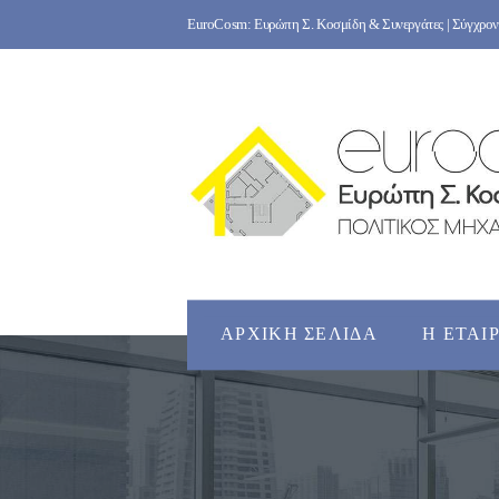
Skip
EuroCosm: Ευρώπη Σ. Κοσμίδη & Συνεργάτες | Σύγχρονο
to
content
ΑΡΧΙΚΉ ΣΕΛΊΔΑ
Η ΕΤΑΙ