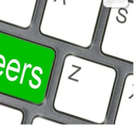
Nik Nikolopoul
πριν από 2 έτη
Άψογη στη συνεργασία ,
αποτελεσματική,Συνεπή
ατατοπιστική.Με λίγα 
λόγια άριστη 
Επαγγελματίας ,πάντα με
το χαμόγελο.Την 
Ευχαριστώ πολύ και την 
ΣΥΣΤΗΝΩ ανεπιφύλακτ