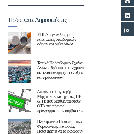
Πρόσφατες Δημοσιεύσεις
ΥΠΕΝ: εγκύκλιος για
παρατάσεις οικοδομικών
αδειών και αυθαιρέτων
Τοπικά Πολεοδομικά Σχέδια:
Aγώνας δρόμου με τον χρόνο
και αναδιανομή χώρου, αξίας
και προσδοκιών
Δικαίωμα υπογραφής
Μηχανικών κατηγορίας ΠΕ
& ΤΕ που διατίθενται στους
ΟΤΑ στο πλαίσιο
προγραμματικών συμβάσεων
Ηλεκτρονικό Πιστοποιητικό
Φορολογικής Κατοικίας –
Ποιοι πρέπει να το εκδώσουν