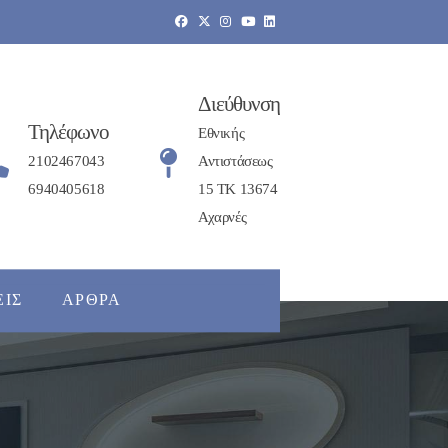
Διεύθυνση
Τηλέφωνο
Εθνικής
2102467043
Αντιστάσεως
6940405618
15 ΤΚ 13674
Αχαρνές
ΕΙΣ
ΆΡΘΡΑ