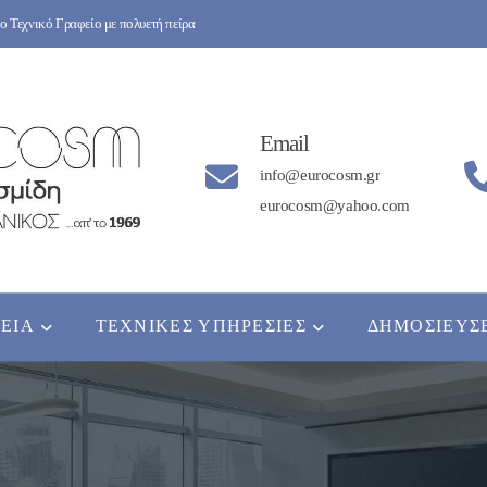
 Τεχνικό Γραφείο με πολυετή πείρα
Email
info@eurocosm.gr
eurocosm@yahoo.com
ΡΕΊΑ
ΤΕΧΝΙΚΈΣ ΥΠΗΡΕΣΊΕΣ
ΔΗΜΟΣΙΕΎΣ