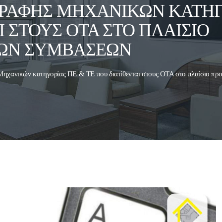
ΡΑΦΉΣ ΜΗΧΑΝΙΚΏΝ ΚΑΤΗΓΟ
Ι ΣΤΟΥΣ ΟΤΑ ΣΤΟ ΠΛΑΊΣΙΟ
ΏΝ ΣΥΜΒΆΣΕΩΝ
ηχανικών κατηγορίας ΠΕ & ΤΕ που διατίθενται στους ΟΤΑ στο πλαίσιο π