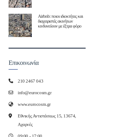
Airbnb: ποιοι ιδιοκτήτες και
διαχειριστές ακινήτων
κινδυνεύουν με έξτρα φόρο
Επικοινωνία
210 2467 043
info@eurocosm.gr
www.eurocosm.gr
Εθνικής Αντιστάσεως 15, 13674,
Αχαρνές
09:00 - 17:00