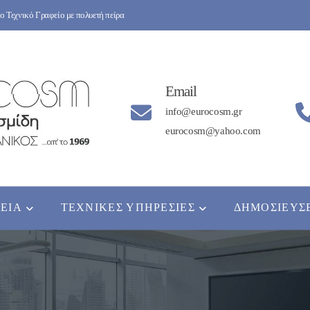
 Τεχνικό Γραφείο με πολυετή πείρα
Email
info@eurocosm.gr
eurocosm@yahoo.com
ΡΕΊΑ
ΤΕΧΝΙΚΈΣ ΥΠΗΡΕΣΊΕΣ
ΔΗΜΟΣΙΕΎΣ