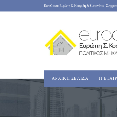
Skip
EuroCosm: Ευρώπη Σ. Κοσμίδη & Συνεργάτες | Σύγχρονο
to
content
ΑΡΧΙΚΉ ΣΕΛΊΔΑ
Η ΕΤΑΙ