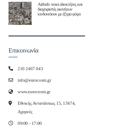
Airbnb: ποιοι ιδιοκτήτες και
διαχειριστές ακινήτων
κινδυνεύουν με έξτρα φόρο
Επικοινωνία
210 2467 043
info@eurocosm.gr
www.eurocosm.gr
Εθνικής Αντιστάσεως 15, 13674,
Αχαρνές
09:00 - 17:00