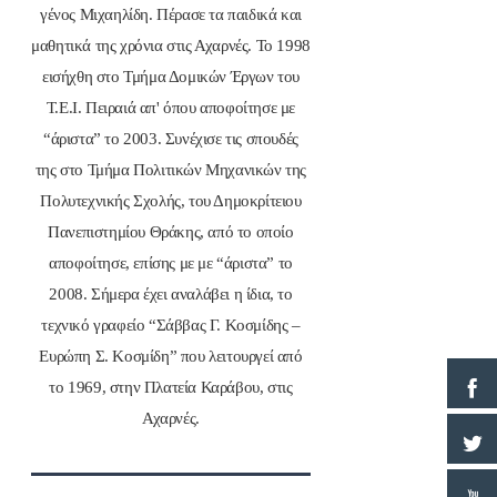
γένος Μιχαηλίδη. Πέρασε τα παιδικά και
μαθητικά της χρόνια στις Αχαρνές. Το 1998
εισήχθη στο Τμήμα Δομικών Έργων του
Τ.Ε.Ι. Πειραιά απ' όπου αποφοίτησε με
“άριστα” το 2003. Συνέχισε τις σπουδές
της στο Τμήμα Πολιτικών Μηχανικών της
Πολυτεχνικής Σχολής, του Δημοκρίτειου
Πανεπιστημίου Θράκης, από το οποίο
αποφοίτησε, επίσης με με “άριστα” το
2008. Σήμερα έχει αναλάβει η ίδια, το
τεχνικό γραφείο “Σάββας Γ. Κοσμίδης –
Ευρώπη Σ. Κοσμίδη” που λειτουργεί από
το 1969, στην Πλατεία Καράβου, στις
Αχαρνές.