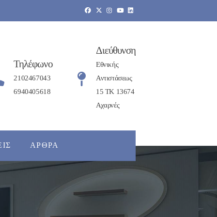
Διεύθυνση
Τηλέφωνο
Εθνικής
2102467043
Αντιστάσεως
6940405618
15 ΤΚ 13674
Αχαρνές
ΕΙΣ
ΆΡΘΡΑ