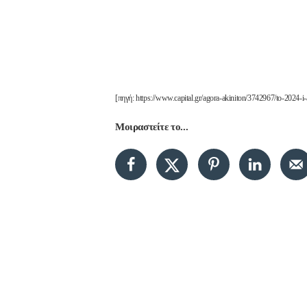
[πηγή: https://www.capital.gr/agora-akiniton/3742967/to-2024-i
Μοιραστείτε το...