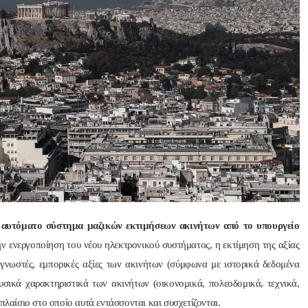
Nik Nikolopoul
πριν από 2 έτη
Άψογη στη συνεργασία ,
αποτελεσματική,Συνεπή
ατατοπιστική.Με λίγα 
λόγια άριστη 
Επαγγελματίας ,πάντα με
το χαμόγελο.Την 
ο
αυτόματο σύστημα μαζικών εκτιμήσεων ακινήτων από το υπουργείο
Ευχαριστώ πολύ και την 
ην ενεργοποίηση του νέου ηλεκτρονικού συστήματος, η εκτίμηση της αξίας
ΣΥΣΤΗΝΩ ανεπιφύλακτ
 γνωστές, εμπορικές αξίες των ακινήτων (σύμφωνα με ιστορικά δεδομένα
σικά χαρακτηριστικά των ακινήτων (οικονομικά, πολεοδομικά, τεχνικά,
πλαίσιο στο οποίο αυτά εντάσσονται και συσχετίζονται.