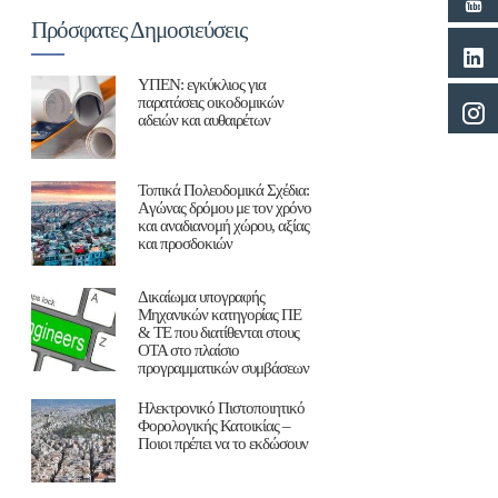
Πρόσφατες Δημοσιεύσεις
ΥΠΕΝ: εγκύκλιος για
παρατάσεις οικοδομικών
αδειών και αυθαιρέτων
Τοπικά Πολεοδομικά Σχέδια:
Aγώνας δρόμου με τον χρόνο
και αναδιανομή χώρου, αξίας
και προσδοκιών
Δικαίωμα υπογραφής
Μηχανικών κατηγορίας ΠΕ
& ΤΕ που διατίθενται στους
ΟΤΑ στο πλαίσιο
προγραμματικών συμβάσεων
Ηλεκτρονικό Πιστοποιητικό
Φορολογικής Κατοικίας –
Ποιοι πρέπει να το εκδώσουν