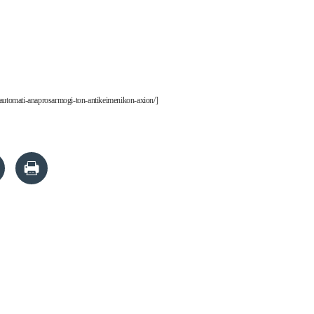
-automati-anaprosarmogi-ton-antikeimenikon-axion/]