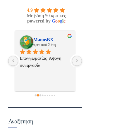
4.9
Με βάση 50 κριτικές
powered by
G
o
o
g
l
e
os
ManosBX
Νικος Σταυριανο
πριν από 2 έτη
πριν από 2 έτη
 
Επαγγελματίας  Άψογη 
Εξυπηρετική, γρήγορη, και
ς,κ
συνεργασία
σωστή 
επαγγελματιαςΕυχαριστώ 
πολύ
 
α..
Αναζήτηση