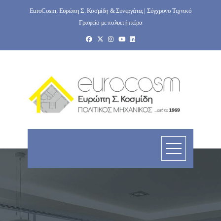
Skip
EuroCosm: Ευρώπη Σ. Κοσμίδη & Συνεργάτες | Σύγχρονο Τεχνικό
to
Γραφείο με πολυετή πείρα
content