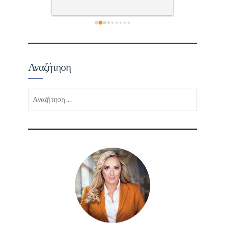
τώ πολύ 
Αναζήτηση
Αναζήτηση
για: