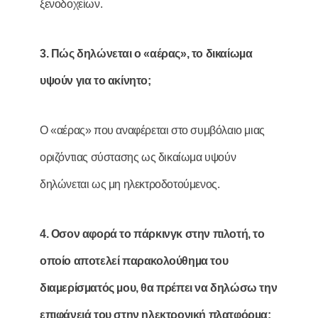
ξενοδοχείων.
3. Πώς δηλώνεται ο «αέρας», το δικαίωµα
υψούν για το ακίνητο;
Ο «αέρας» που αναφέρεται στο συμβόλαιο μιας
οριζόντιας σύστασης ως δικαίωμα υψούν
δηλώνεται ως μη ηλεκτροδοτούμενος.
4. Οσον αφορά το πάρκινγκ στην πιλοτή, το
οποίο αποτελεί παρακολούθηµα του
διαµερίσµατός µου, θα πρέπει να δηλώσω την
επιφάνειά του στην ηλεκτρονική πλατφόρµα;