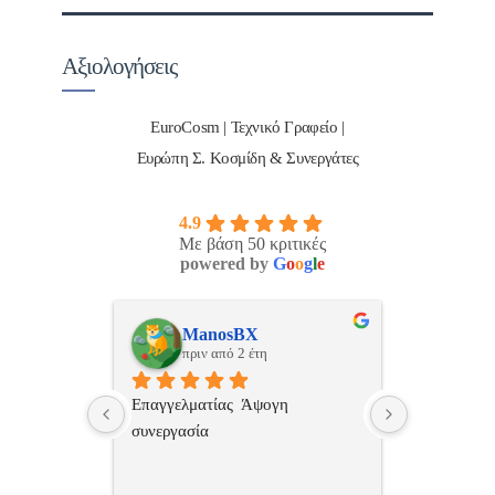
Αξιολογήσεις
EuroCosm | Τεχνικό Γραφείο |
Ευρώπη Σ. Κοσμίδη & Συνεργάτες
4.9
Με βάση 50 κριτικές
powered by
G
o
o
g
l
e
ulos
ManosBX
Νικ
πριν από 2 έτη
πριν
 , 
Επαγγελματίας  Άψογη 
Εξυπηρετική
πής,κατατοπ
συνεργασία
επαγγελματ
ριστη 
με το 