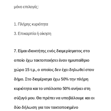
μόνο επιλογές:
1. Πλήρης κυριότητα
3. Επικαρπία ή οίκηση
7. Είµαι ιδιοκτήτης ενός διαµερίσµατος στο
οποίο έχω τακτοποιήσει έναν ηµιυπαίθριο
χώρο 15 τ.µ., ο οποίος δεν έχει δηλωθεί στον
δήµο. Στο διαµέρισµα έχω 50% την πλήρη
κυριότητα και το υπόλοιπο 50% ανήκει στη
σύζυγό µου. Θα πρέπει να υποβάλουµε και οι
δύο δήλωση για τον τακτοποιηµένο