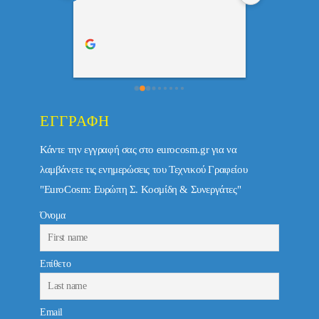
ριστη 
με το 
τώ πολύ 
ΕΓΓΡΑΦΉ
Κάντε την εγγραφή σας στο eurocosm.gr για να
λαμβάνετε τις ενημερώσεις του Τεχνικού Γραφείου
"EuroCosm: Ευρώπη Σ. Κοσμίδη & Συνεργάτες"
Όνομα
Επίθετο
Email