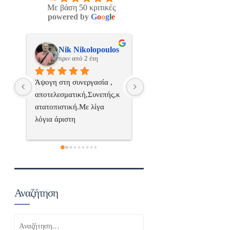
Με βάση 50 κριτικές
powered by
G
o
o
g
l
e
os
ManosBX
Νικος Σταυριανο
πριν από 2 έτη
πριν από 2 έτη
 
Επαγγελματίας  Άψογη 
Εξυπηρετική, γρήγορη, και
ς,κ
συνεργασία
σωστή 
επαγγελματιαςΕυχαριστώ 
πολύ
 
α..
Αναζήτηση
Αναζήτηση