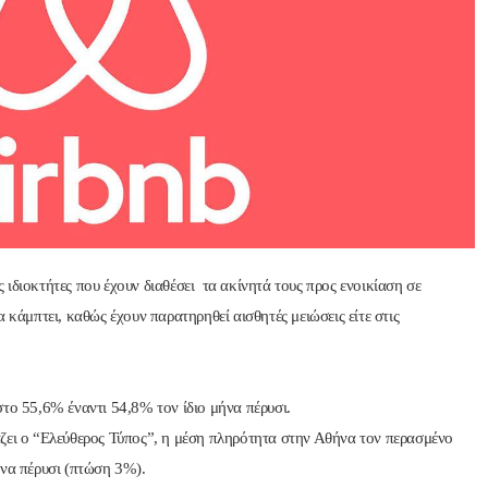
Nik Nikolopoul
πριν από 2 έτη
Άψογη στη συνεργασία ,
αποτελεσματική,Συνεπή
ατατοπιστική.Με λίγα 
λόγια άριστη 
Επαγγελματίας ,πάντα με
ιδιοκτήτες που έχουν διαθέσει τα ακίνητά τους προς ενοικίαση σε
το χαμόγελο.Την 
 κάμπτει, καθώς έχουν παρατηρηθεί αισθητές μειώσεις είτε στις
Ευχαριστώ πολύ και την 
ΣΥΣΤΗΝΩ ανεπιφύλακτ
το 55,6% έναντι 54,8% τον ίδιο μήνα πέρυσι.
ζει ο “Ελεύθερος Τύπος”, η μέση πληρότητα στην Αθήνα τον περασμένο
ήνα πέρυσι (πτώση 3%).