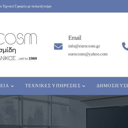
 Τεχνικό Γραφείο με πολυετή πείρα
Email
info@eurocosm.gr
eurocosm@yahoo.com
ΡΕΊΑ
ΤΕΧΝΙΚΈΣ ΥΠΗΡΕΣΊΕΣ
ΔΗΜΟΣΙΕΎΣ