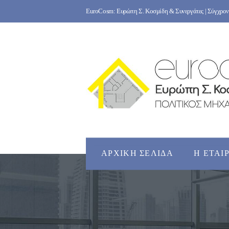
Skip
EuroCosm: Ευρώπη Σ. Κοσμίδη & Συνεργάτες | Σύγχρονο
to
content
ΑΡΧΙΚΉ ΣΕΛΊΔΑ
Η ΕΤΑΙ