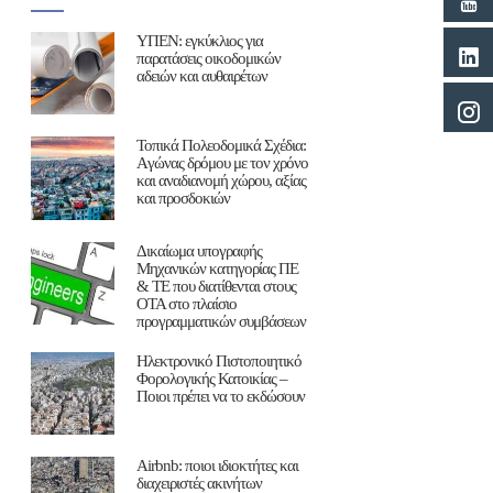
ΥΠΕΝ: εγκύκλιος για
παρατάσεις οικοδομικών
αδειών και αυθαιρέτων
Τοπικά Πολεοδομικά Σχέδια:
Aγώνας δρόμου με τον χρόνο
και αναδιανομή χώρου, αξίας
και προσδοκιών
Δικαίωμα υπογραφής
Μηχανικών κατηγορίας ΠΕ
& ΤΕ που διατίθενται στους
ΟΤΑ στο πλαίσιο
προγραμματικών συμβάσεων
Ηλεκτρονικό Πιστοποιητικό
Φορολογικής Κατοικίας –
Ποιοι πρέπει να το εκδώσουν
Airbnb: ποιοι ιδιοκτήτες και
διαχειριστές ακινήτων