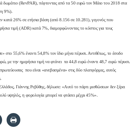
νά δωμάτιο (RevPAR), πέφτοντας από τα 50 ευρώ τον Μάιο του 2018 στα
ση 9%).
ηκαν κατά 26% σε ετήσια βάση (από 8.156 σε 10.281), γεγονός που
μερήσια τιμή (ADR) κατά 7%, διαμορφώνοντας το κόστος για τους
» στο 55,6% έναντι 54,8% τον ίδιο μήνα πέρυσι. Αντιθέτως, το έσοδο
ρώ, με την ημερήσια τιμή να φτάνει τα 44,8 ευρώ έναντι 48,7 ευρώ πέρυσι.
πρωτεύουσας που είναι «ανεβασμένα» στις δύο πλατφόρμες, αυτός
.
λάδος, Γιάννης Ρεβύθης, δήλωσε: «Αυτό το πάρτι μισθώσεων δεν ξέρει
 πολύ υψηλός, η φορολογία μπορεί να φτάσει μέχρι 45%».