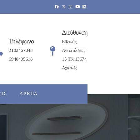
Διεύθυνση
Τηλέφωνο
Εθνικής
2102467043
Αντιστάσεως
6940405618
15 ΤΚ 13674
Αχαρνές
ΕΙΣ
ΆΡΘΡΑ