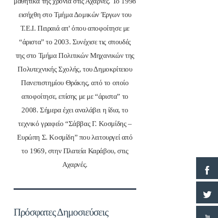
μαθητικά της χρόνια στις Αχαρνές. Το 1998
εισήχθη στο Τμήμα Δομικών Έργων του
Τ.Ε.Ι. Πειραιά απ' όπου αποφοίτησε με
“άριστα” το 2003. Συνέχισε τις σπουδές
της στο Τμήμα Πολιτικών Μηχανικών της
Πολυτεχνικής Σχολής, του Δημοκρίτειου
Πανεπιστημίου Θράκης, από το οποίο
αποφοίτησε, επίσης με με “άριστα” το
2008. Σήμερα έχει αναλάβει η ίδια, το
τεχνικό γραφείο “Σάββας Γ. Κοσμίδης –
Ευρώπη Σ. Κοσμίδη” που λειτουργεί από
το 1969, στην Πλατεία Καράβου, στις
Αχαρνές.
Πρόσφατες Δημοσιεύσεις