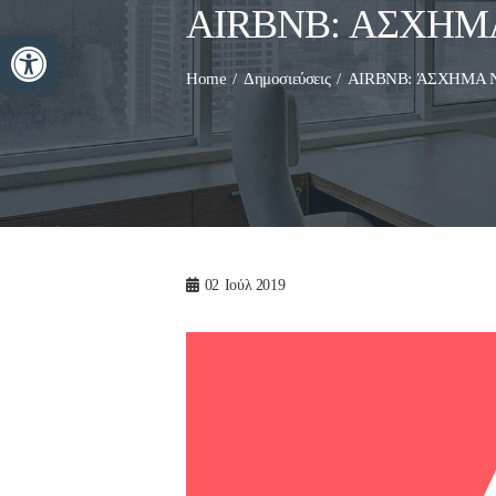
AIRBNB: ΆΣΧΗΜΑ
Ανοίξτε τη γραμμή εργαλείων
Home
Δημοσιεύσεις
AIRBNB: ΆΣΧΗΜΑ Ν
02
Ιούλ 2019