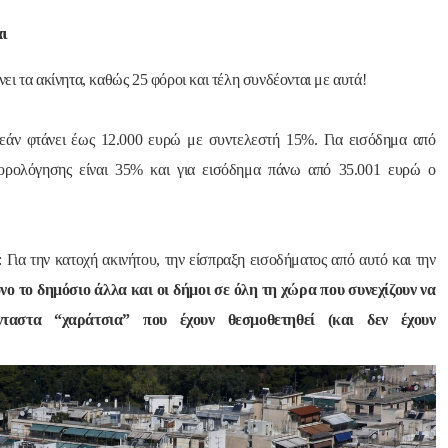
αι
ει τα ακίνητα, καθώς 25 φόροι και τέλη συνδέονται με αυτά!
ι εάν φτάνει έως 12.000 ευρώ με συντελεστή 15%. Για εισόδημα από
ορολόγησης είναι 35% και για εισόδημα πάνω από 35.001 ευρώ ο
 Για την κατοχή ακινήτου, την είσπραξη εισοδήματος από αυτό και την
νο το δημόσιο άλλα και οι δήμοι σε όλη τη χώρα που συνεχίζουν να
νταστα “χαράτσια” που έχουν θεσμοθετηθεί (και δεν έχουν