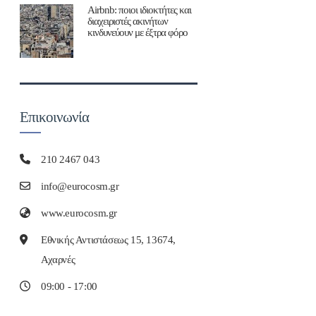
Airbnb: ποιοι ιδιοκτήτες και
διαχειριστές ακινήτων
κινδυνεύουν με έξτρα φόρο
Επικοινωνία
210 2467 043
info@eurocosm.gr
www.eurocosm.gr
Εθνικής Αντιστάσεως 15, 13674,
Αχαρνές
09:00 - 17:00