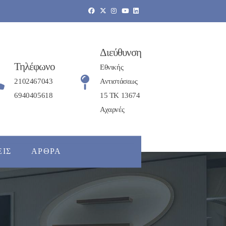
Διεύθυνση
Τηλέφωνο
Εθνικής
2102467043
Αντιστάσεως
6940405618
15 ΤΚ 13674
Αχαρνές
ΕΙΣ
ΆΡΘΡΑ