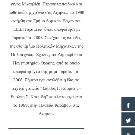
γένος Μιχαηλίδη. Πέρασε τα παιδικά και
μαθητικά της χρόνια στις Αχαρνές. Το 1998
εισήχθη στο Τμήμα Δομικών Έργων του
Τ.Ε.Ι. Πειραιά απ' όπου αποφοίτησε με
“άριστα” το 2003. Συνέχισε τις σπουδές
της στο Τμήμα Πολιτικών Μηχανικών της
Πολυτεχνικής Σχολής, του Δημοκρίτειου
Πανεπιστημίου Θράκης, από το οποίο
αποφοίτησε, επίσης με με “άριστα” το
2008. Σήμερα έχει αναλάβει η ίδια, το
τεχνικό γραφείο “Σάββας Γ. Κοσμίδης –
Ευρώπη Σ. Κοσμίδη” που λειτουργεί από
το 1969, στην Πλατεία Καράβου, στις
Αχαρνές.