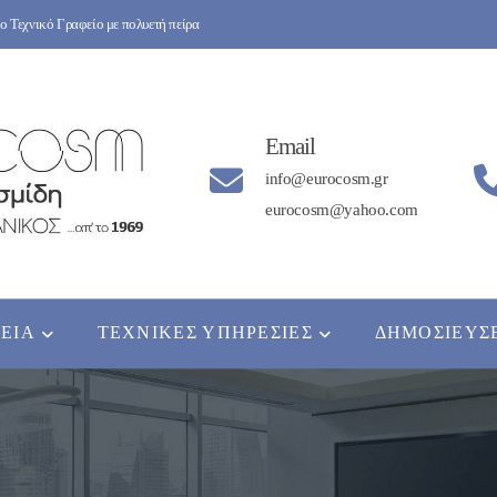
 Τεχνικό Γραφείο με πολυετή πείρα
Email
info@eurocosm.gr
eurocosm@yahoo.com
ΡΕΊΑ
ΤΕΧΝΙΚΈΣ ΥΠΗΡΕΣΊΕΣ
ΔΗΜΟΣΙΕΎΣ