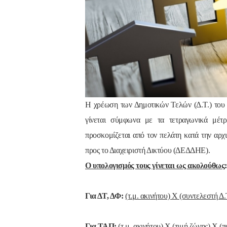
Η χρέωση των Δημοτικών Τελών (Δ.Τ.) του 
γίνεται σύμφωνα με τα τετραγωνικά μέτ
προσκομίζεται από τον πελάτη κατά την αρ
προς το Διαχειριστή Δικτύου (ΔΕΔΔΗΕ).
Ο υπολογισμός τους γίνεται ως ακολούθως
Για ΔΤ, ΔΦ:
(τ.μ. ακινήτου) Χ (συντελεστή Δ
Για ΤΑΠ:
(τ.μ. ακινήτου) Χ (τιμή ζώνης) Χ 