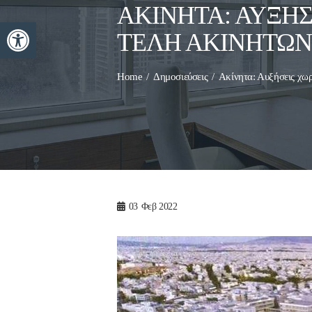
ΑΚΊΝΗΤΑ: ΑΥΞΉΣΕ
Ανοίξτε τη γραμμή εργαλείων
ΤΈΛΗ ΑΚΙΝΉΤΩΝ
Home
Δημοσιεύσεις
Ακίνητα: Αυξήσεις χωρ
03
Φεβ 2022