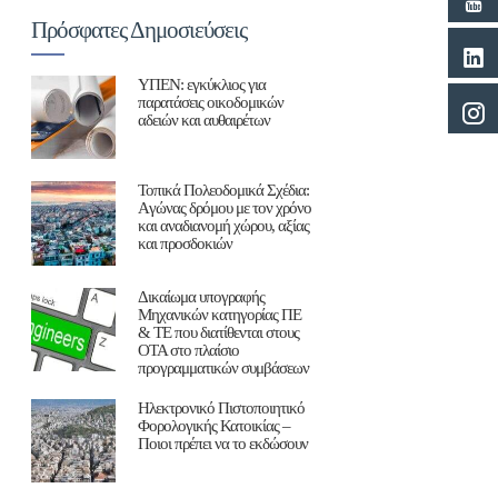
Πρόσφατες Δημοσιεύσεις
ΥΠΕΝ: εγκύκλιος για
παρατάσεις οικοδομικών
αδειών και αυθαιρέτων
Τοπικά Πολεοδομικά Σχέδια:
Aγώνας δρόμου με τον χρόνο
και αναδιανομή χώρου, αξίας
και προσδοκιών
Δικαίωμα υπογραφής
Μηχανικών κατηγορίας ΠΕ
& ΤΕ που διατίθενται στους
ΟΤΑ στο πλαίσιο
προγραμματικών συμβάσεων
Ηλεκτρονικό Πιστοποιητικό
Φορολογικής Κατοικίας –
Ποιοι πρέπει να το εκδώσουν