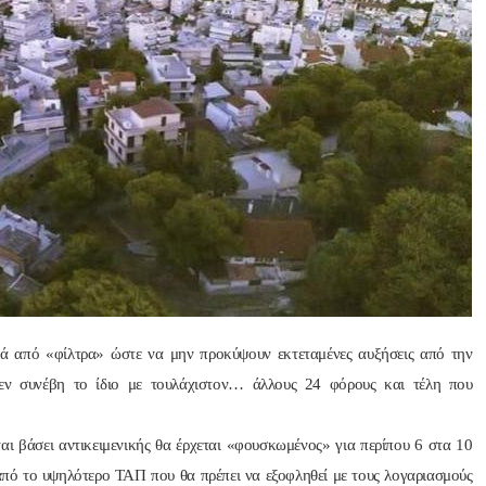
Nik Nikolopoul
πριν από 2 έτη
Άψογη στη συνεργασία ,
αποτελεσματική,Συνεπή
ατατοπιστική.Με λίγα 
λόγια άριστη 
Επαγγελματίας ,πάντα με
το χαμόγελο.Την 
ρά από «φίλτρα» ώστε να μην προκύψουν εκτεταμένες αυξήσεις από την
Ευχαριστώ πολύ και την 
δεν συνέβη το ίδιο με τουλάχιστον… άλλους 24 φόρους και τέλη που
ΣΥΣΤΗΝΩ ανεπιφύλακτ
ται βάσει αντικειμενικής θα έρχεται «φουσκωμένος» για περίπου 6 στα 10
 από το υψηλότερο ΤΑΠ που θα πρέπει να εξοφληθεί με τους λογαριασμούς