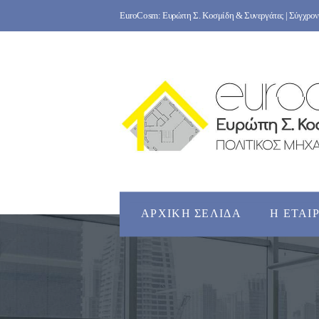
Skip
EuroCosm: Ευρώπη Σ. Κοσμίδη & Συνεργάτες | Σύγχρονο
to
content
ΑΡΧΙΚΉ ΣΕΛΊΔΑ
Η ΕΤΑΙ