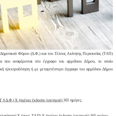
Δημοτικού Φόρου (Δ.Φ.) και του Τέλους Ακίνητης Περιουσίας (ΤΑΠ)
ρα που αναφέρονται στο έγγραφο του αρμόδιου Δήμου, το οποίο
χική ηλεκτροδότηση ή με μεταγενέστερο έγγραφο του αρμόδιου Δήμου
:
.Τ ή Δ.Φ.) Χ (ημέρες έκδοσης λογ/σμού)
365 ημέρες.
(παλαιότητα) Χ (συντ. ΤΑΠ) Χ (ημέρες έκδοσης λογ/σμού)
365 ημέρες.