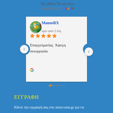
Με βάση 50 κριτικές
powered by
G
o
o
g
l
e
ulos
ManosBX
Νικ
πριν από 2 έτη
πριν
 , 
Επαγγελματίας  Άψογη 
Εξυπηρετική
πής,κατατοπ
συνεργασία
επαγγελματ
ριστη 
με το 
τώ πολύ 
ΕΓΓΡΑΦΉ
Κάντε την εγγραφή σας στο eurocosm.gr για να