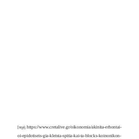
https://www.cretalive.gr/oikonomia/akinita-erhontai-
[πηγή:
oi-epidotiseis-gia-kleista-spitia-kai-ta-blocks-koinonikon-