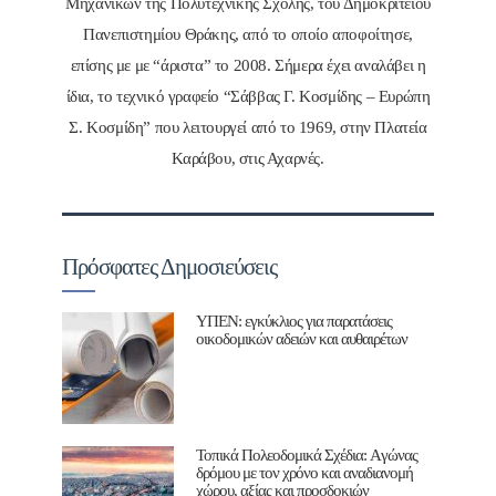
Μηχανικών της Πολυτεχνικής Σχολής, του Δημοκρίτειου
Πανεπιστημίου Θράκης, από το οποίο αποφοίτησε,
επίσης με με “άριστα” το 2008. Σήμερα έχει αναλάβει η
ίδια, το τεχνικό γραφείο “Σάββας Γ. Κοσμίδης – Ευρώπη
Σ. Κοσμίδη” που λειτουργεί από το 1969, στην Πλατεία
Καράβου, στις Αχαρνές.
Πρόσφατες Δημοσιεύσεις
ΥΠΕΝ: εγκύκλιος για παρατάσεις
οικοδομικών αδειών και αυθαιρέτων
Τοπικά Πολεοδομικά Σχέδια: Aγώνας
δρόμου με τον χρόνο και αναδιανομή
χώρου, αξίας και προσδοκιών