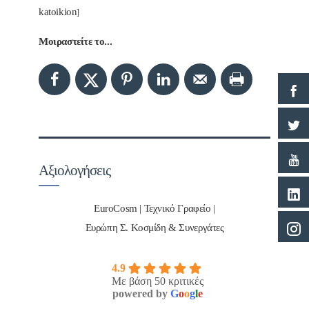
katoikion
]
Μοιραστείτε το...
Αξιολογήσεις
EuroCosm | Τεχνικό Γραφείο |
Ευρώπη Σ. Κοσμίδη & Συνεργάτες
4.9
Με βάση 50 κριτικές
powered by
G
o
o
g
l
e