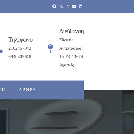
Διεύθυνση
Τηλέφωνο
Εθνικής
2102467043
Αντιστάσεως
6940405618
15 ΤΚ 13674
Αχαρνές
ΕΙΣ
ΆΡΘΡΑ