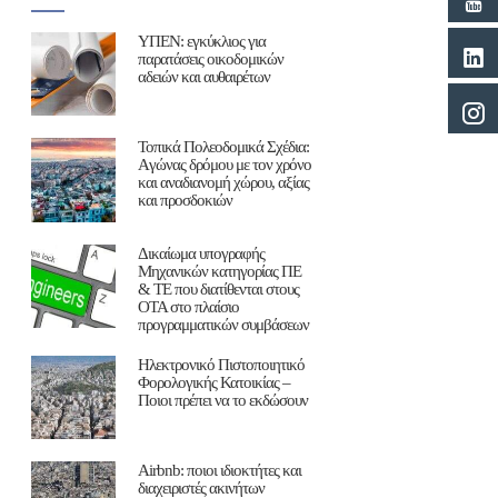
ΥΠΕΝ: εγκύκλιος για
παρατάσεις οικοδομικών
αδειών και αυθαιρέτων
Τοπικά Πολεοδομικά Σχέδια:
Aγώνας δρόμου με τον χρόνο
και αναδιανομή χώρου, αξίας
και προσδοκιών
Δικαίωμα υπογραφής
Μηχανικών κατηγορίας ΠΕ
& ΤΕ που διατίθενται στους
ΟΤΑ στο πλαίσιο
προγραμματικών συμβάσεων
Ηλεκτρονικό Πιστοποιητικό
Φορολογικής Κατοικίας –
Ποιοι πρέπει να το εκδώσουν
Airbnb: ποιοι ιδιοκτήτες και
διαχειριστές ακινήτων