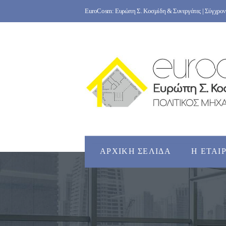
Skip
EuroCosm: Ευρώπη Σ. Κοσμίδη & Συνεργάτες | Σύγχρονο
to
content
ΑΡΧΙΚΉ ΣΕΛΊΔΑ
Η ΕΤΑΙ