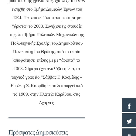
μαθητικά της χρόνια στις Αχαρνές. Το 1998
εισήχθη στο Τμήμα Δομικών Έργων του
Τ.Ε.Ι. Πειραιά απ' όπου αποφοίτησε με
“άριστα” το 2003. Συνέχισε τις σπουδές
της στο Τμήμα Πολιτικών Μηχανικών της
Πολυτεχνικής Σχολής, του Δημοκρίτειου
Πανεπιστημίου Θράκης, από το οποίο
αποφοίτησε, επίσης με με “άριστα” το
2008. Σήμερα έχει αναλάβει η ίδια, το
τεχνικό γραφείο “Σάββας Γ. Κοσμίδης –
Ευρώπη Σ. Κοσμίδη” που λειτουργεί από
το 1969, στην Πλατεία Καράβου, στις
Αχαρνές.
Πρόσφατες Δημοσιεύσεις