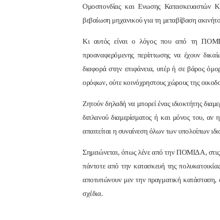
Ομοσπονδίας και Ενωσης Κατασκευαστών Κτι
βεβαίωση μηχανικού για τη μεταβίβαση ακινήτο
Κι αυτός είναι ο λόγος που από τη ΠΟΜΙΔ
προαναφερόμενης περίπτωσης να έχουν δικαίω
διαφορά στην επιφάνεια, υπέρ ή σε βάρος όμορ
ορόφων, ούτε κοινόχρηστους χώρους της οικοδ
Ζητούν δηλαδή να μπορεί ένας ιδιοκτήτης διαμε
διπλανού διαμερίσματος ή και μόνος του, αν 
απαιτείται η συναίνεση όλων των υπολοίπων ιδ
Σημειώνεται, όπως λένε από την ΠΟΜΙΔΑ, στις π
πάντοτε από την κατασκευή της πολυκατοικίας
αποτυπώνουν μεν την πραγματική κατάσταση, α
σχέδια.