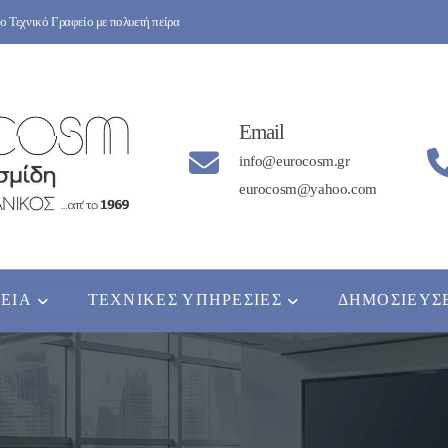
 Τεχνικό Γραφείο με πολυετή πείρα
Email
info@eurocosm.gr
eurocosm@yahoo.com
ΡΕΊΑ
ΤΕΧΝΙΚΈΣ ΥΠΗΡΕΣΊΕΣ
ΔΗΜΟΣΙΕΎΣ