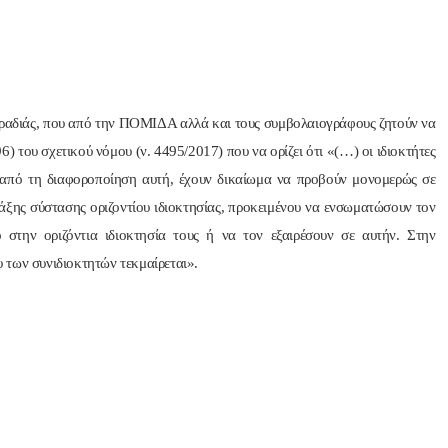
Παραδιάς, που από την ΠΟΜΙΔΑ αλλά και τους συμβολαιογράφους ζητούν να
6) του σχετικού νόμου (ν. 4495/2017) που να ορίζει ότι «(…) οι ιδιοκτήτες
ι από τη διαφοροποίηση αυτή, έχουν δικαίωμα να προβούν μονομερώς σε
ξης σύστασης οριζοντίου ιδιοκτησίας, προκειμένου να ενσωματώσουν τον
 στην οριζόντια ιδιοκτησία τους ή να τον εξαιρέσουν σε αυτήν. Στην
 των συνιδιοκτητών τεκμαίρεται».