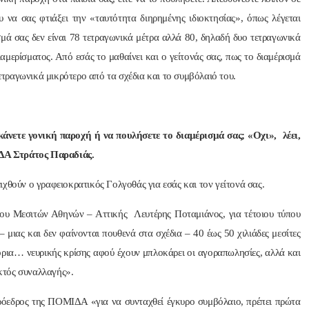
υ να σας φτιάξει την «ταυτότητα διηρημένης ιδιοκτησίας», όπως λέγεται
σμά σας δεν είναι 78 τετραγωνικά μέτρα αλλά 80, δηλαδή δυο τετραγωνικά
αμερίσματος. Από εσάς το μαθαίνει και ο γείτονάς σας, πως το διαμέρισμά
τετραγωνικά μικρότερο από τα σχέδια και το συμβόλαιό του.
α κάνετε γονική παροχή ή να πουλήσετε το διαμέρισμά σας; «Οχι», λέει,
ΔΑ Στράτος Παραδιάς.
χθούν ο γραφειοκρατικός Γολγοθάς για εσάς και τον γείτονά σας.
γου Μεσιτών Αθηνών – Αττικής Λευτέρης Ποταμιάνος, για τέτοιου τύπου
ς – μιας και δεν φαίνονται πουθενά στα σχέδια – 40 έως 50 χιλιάδες μεσίτες
 όρια… νευρικής κρίσης αφού έχουν μπλοκάρει οι αγοραπωλησίες, αλλά και
εκτός συναλλαγής».
ρόεδρος της ΠΟΜΙΔΑ «για να συνταχθεί έγκυρο συμβόλαιο, πρέπει πρώτα