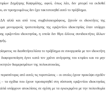
ρίων Δημήτρης Καψιμάλης, αφού, όπως λέει, δεν μπορεί να εκδοθεί
υ, αν προηγουμένως δεν έχει τακτοποιηθεί αυτό το πρόβλημα.
Α αλλά και από τους συμβολαιογράφους, ζητούν οι ιδιοκτήτες της
μα μονομερούς τροποποίησης της οριζοντίου ιδιοκτησίας όταν υπάρχει
ης οριζοντίου ιδιοκτησίας, η οποία δεν θίγει άλλους συνιδιοκτήτες άλλων
ομής.
ρίσματος να διευθετήσει/λύσει το πρόβλημα σε συνεργασία με τον ιδιοκτήτη
η διαφοροποίηση έγινε κατά τον χρόνο ανέγερσης του κτιρίου και να μην
ιοκτητών διαμερισμάτων της πολυκατοικίας.
ερισσότερες από αυτές τις περιπτώσεις – οι οποίες έχουν προκύψει σχεδόν
 – τα σχέδια που έχουν προσαρτηθεί στη σύσταση οριζοντίου ιδιοκτησίας
λλά υπάρχουν αποκλίσεις σε σχέση με τα εγκεκριμένα με την πολεοδομία