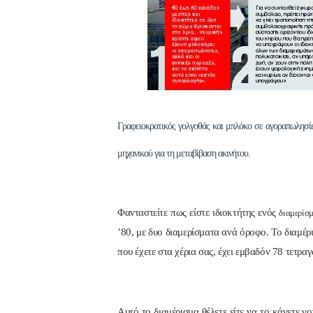
Γραφειοκρατικός γολγοθάς και μπλόκο σε αγοραπωλησίες 
μηχανικού για τη μεταβίβαση ακινήτου.
Φανταστείτε πως είστε ιδιοκτήτης ενός
διαμερίσ
’80, με δυο διαμερίσματα ανά όροφο. Το διαμέρ
που έχετε στα χέρια σας, έχει εμβαδόν 78 τετρα
Αυτό το διαμέρισμα θέλετε είτε να το κάνετε γ