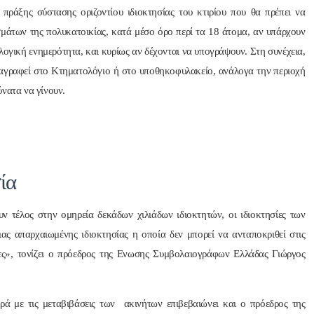
πράξης σύστασης οριζοντίου ιδιοκτησίας του κτιρίου που θα πρέπει να
σμάτων της πολυκατοικίας, κατά μέσο όρο περί τα 18 άτομα, αν υπάρχουν
λογική ενημερότητα, και κυρίως αν δέχονται να υπογράψουν. Στη συνέχεια,
αγραφεί στο Κτηματολόγιο ή στο υποθηκοφυλακείο, ανάλογα την περιοχή
νατα να γίνουν.
ία
 τέλος στην ομηρεία δεκάδων χιλιάδων ιδιοκτητών, οι ιδιοκτησίες των
ιας απαρχαιωμένης ιδιοκτησίας η οποία δεν μπορεί να ανταποκριθεί στις
κες», τονίζει ο πρόεδρος της Ενωσης Συμβολαιογράφων Ελλάδας Γιώργος
ρά με τις μεταβιβάσεις των ακινήτων επιβεβαιώνει και ο πρόεδρος της