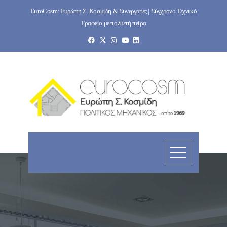
Skip
EuroCosm: Ευρώπη Σ. Κοσμίδη & Συνεργάτες | Σύγχρονο Τεχνικό
to
Γραφείο με πολυετή πείρα
content