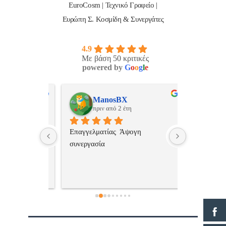
EuroCosm | Τεχνικό Γραφείο |
Ευρώπη Σ. Κοσμίδη & Συνεργάτες
4.9
Με βάση 50 κριτικές
powered by
G
o
o
g
l
e
ulos
ManosBX
Νικ
πριν από 2 έτη
πριν
 , 
Επαγγελματίας  Άψογη 
Εξυπηρετική
πής,κατατοπ
συνεργασία
επαγγελματ
ριστη 
με το 
τώ πολύ 