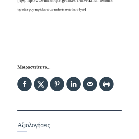
[πηγή: https://www.limnosreport.gr/eidiseis/178184/akinita-i-ilektroniki-
taytotita-poy-mplokarei-tis-metavivaseis-kai-i-lysi/]
Μοιραστείτε το...
Αξιολογήσεις