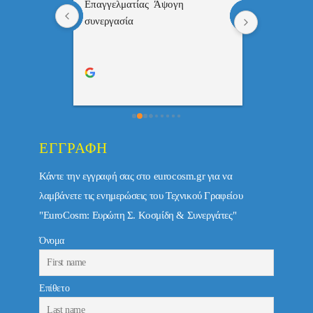
 , 
Επαγγελματίας  Άψογη 
Εξυπηρετική
πής,κατατοπ
συνεργασία
επαγγελματ
ριστη 
με το 
τώ πολύ 
ΕΓΓΡΑΦΉ
Κάντε την εγγραφή σας στο eurocosm.gr για να
λαμβάνετε τις ενημερώσεις του Τεχνικού Γραφείου
"EuroCosm: Ευρώπη Σ. Κοσμίδη & Συνεργάτες"
Όνομα
Επίθετο