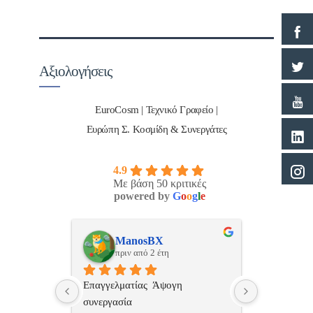
Αξιολογήσεις
EuroCosm | Τεχνικό Γραφείο |
Ευρώπη Σ. Κοσμίδη & Συνεργάτες
4.9
Με βάση 50 κριτικές
powered by
G
o
o
g
l
e
ulos
ManosBX
Νικ
πριν από 2 έτη
πριν
 , 
Επαγγελματίας  Άψογη 
Εξυπηρετική
πής,κατατοπ
συνεργασία
επαγγελματ