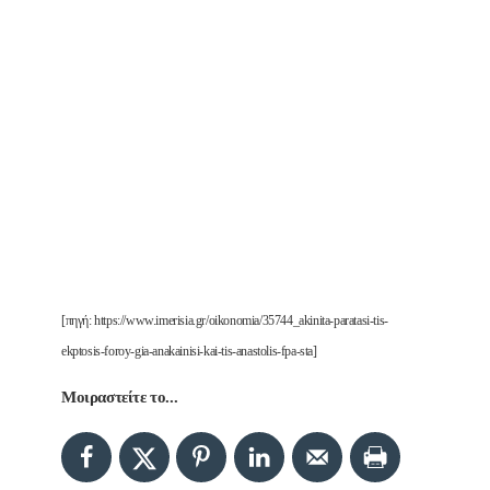
[πηγή: https://www.imerisia.gr/oikonomia/35744_akinita-paratasi-tis-
ekptosis-foroy-gia-anakainisi-kai-tis-anastolis-fpa-sta]
Μοιραστείτε το...