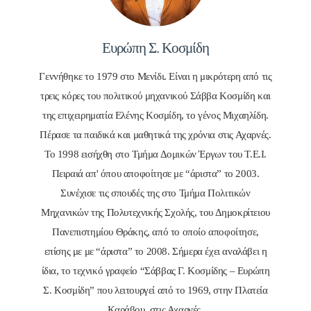
Ευρώπη Σ. Κοσμίδη
Γεννήθηκε το 1979 στο Μενίδι. Είναι η μικρότερη από τις
τρεις κόρες του πολιτικού μηχανικού Σάββα Κοσμίδη και
της επιχειρηματία Ελένης Κοσμίδη, το γένος Μιχαηλίδη.
Πέρασε τα παιδικά και μαθητικά της χρόνια στις Αχαρνές.
Το 1998 εισήχθη στο Τμήμα Δομικών Έργων του Τ.Ε.Ι.
Πειραιά απ' όπου αποφοίτησε με “άριστα” το 2003.
Συνέχισε τις σπουδές της στο Τμήμα Πολιτικών
Μηχανικών της Πολυτεχνικής Σχολής, του Δημοκρίτειου
Πανεπιστημίου Θράκης, από το οποίο αποφοίτησε,
επίσης με με “άριστα” το 2008. Σήμερα έχει αναλάβει η
ίδια, το τεχνικό γραφείο “Σάββας Γ. Κοσμίδης – Ευρώπη
Σ. Κοσμίδη” που λειτουργεί από το 1969, στην Πλατεία
Καράβου, στις Αχαρνές.