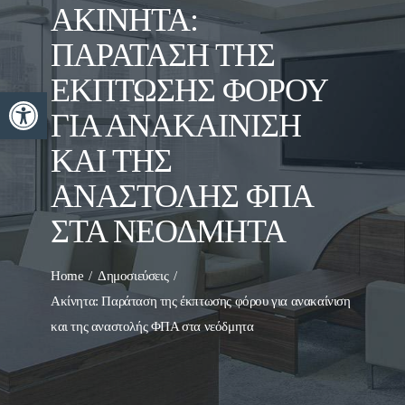
ΑΚΊΝΗΤΑ:
ΠΑΡΆΤΑΣΗ ΤΗΣ
ΈΚΠΤΩΣΗΣ ΦΌΡΟΥ
Ανοίξτε τη γραμμή εργαλείων
ΓΙΑ ΑΝΑΚΑΊΝΙΣΗ
ΚΑΙ ΤΗΣ
ΑΝΑΣΤΟΛΉΣ ΦΠΑ
ΣΤΑ ΝΕΌΔΜΗΤΑ
Home
Δημοσιεύσεις
Ακίνητα: Παράταση της έκπτωσης φόρου για ανακαίνιση
και της αναστολής ΦΠΑ στα νεόδμητα