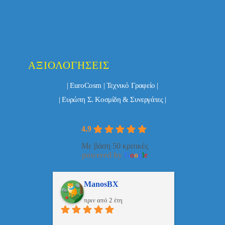
ΑΞΙΟΛΟΓΉΣΕΙΣ
| EuroCosm | Τεχνικό Γραφείο |
| Ευρώπη Σ. Κοσμίδη & Συνεργάτες |
4.9
Με βάση 50 κριτικές
powered by
G
o
o
g
l
e
ulos
ManosBX
Νικ
πριν από 2 έτη
πριν