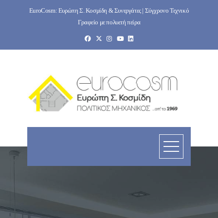
Skip
EuroCosm: Ευρώπη Σ. Κοσμίδη & Συνεργάτες | Σύγχρονο Τεχνικό
to
Γραφείο με πολυετή πείρα
content