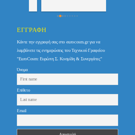
ΕΓΓΡΑΦΉ
Κάντε την εγγραφή σας στο eurocosm.gr για να
λαμβάνετε τις ενημερώσεις του Τεχνικού Γραφείου
"EuroCosm: Ευρώπη Σ. Κοσμίδη & Συνεργάτες"
Όνομα
Επίθετο
Email