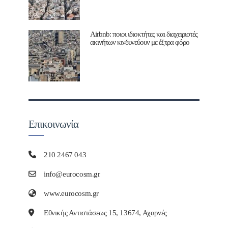
Airbnb: ποιοι ιδιοκτήτες και διαχειριστές
ακινήτων κινδυνεύουν με έξτρα φόρο
Επικοινωνία
210 2467 043
info@eurocosm.gr
www.eurocosm.gr
Εθνικής Αντιστάσεως 15, 13674, Αχαρνές