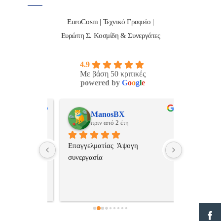
EuroCosm | Τεχνικό Γραφείο |
Ευρώπη Σ. Κοσμίδη & Συνεργάτες
4.9
Με βάση 50 κριτικές
powered by
G
o
o
g
l
e
ulos
ManosBX
Νικ
πριν από 2 έτη
πριν
 , 
Επαγγελματίας  Άψογη 
Εξυπηρετική
πής,κατατοπ
συνεργασία
επαγγελματ
ριστη 
με το 
τώ πολύ 