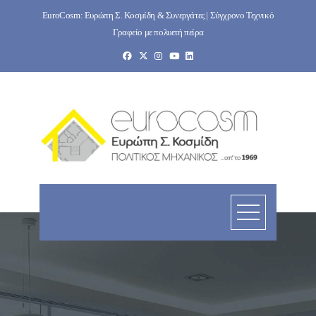
Skip
EuroCosm: Ευρώπη Σ. Κοσμίδη & Συνεργάτες | Σύγχρονο Τεχνικό
to
Γραφείο με πολυετή πείρα
content