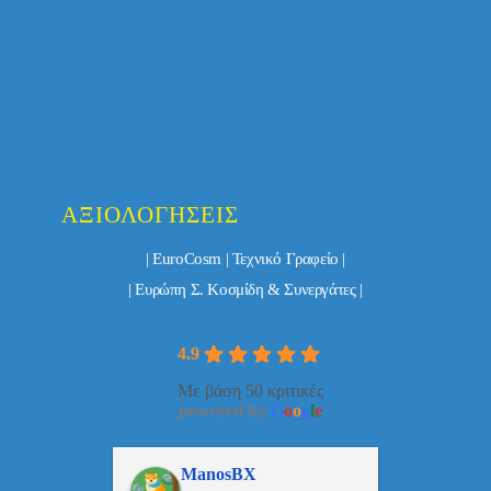
ΑΞΙΟΛΟΓΉΣΕΙΣ
| EuroCosm | Τεχνικό Γραφείο |
| Ευρώπη Σ. Κοσμίδη & Συνεργάτες |
4.9
Με βάση 50 κριτικές
powered by
G
o
o
g
l
e
ulos
ManosBX
Νικ