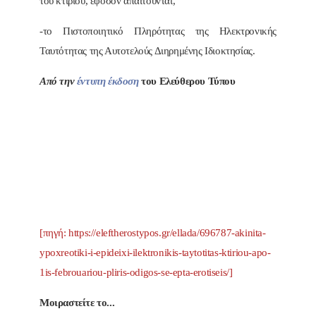
του κτιρίου, εφόσον απαιτούνται,
-το Πιστοποιητικό Πληρότητας της Ηλεκτρονικής
Ταυτότητας της Αυτοτελούς Διηρημένης Ιδιοκτησίας.
Από την
έντυπη έκδοση
του Ελεύθερου Τύπου
[πηγή: https://eleftherostypos.gr/ellada/696787-akinita-
ypoxreotiki-i-epideixi-ilektronikis-taytotitas-ktiriou-apo-
1is-febrouariou-pliris-odigos-se-epta-erotiseis/]
Μοιραστείτε το...