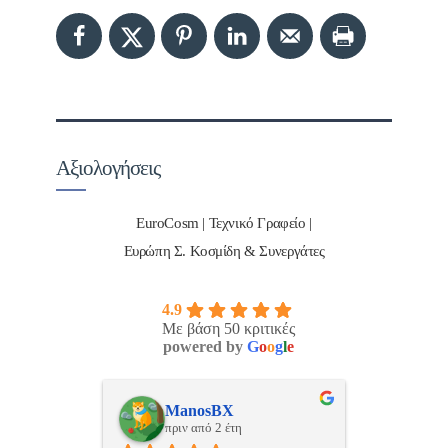
Αξιολογήσεις
EuroCosm | Τεχνικό Γραφείο |
Ευρώπη Σ. Κοσμίδη & Συνεργάτες
4.9
Με βάση 50 κριτικές
powered by
G
o
o
g
l
e
ulos
ManosBX
Νικ
πριν από 2 έτη
πριν