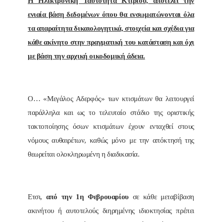
Η Ηλεκτρονική Ταυτότητα Κτιρίου, αποτελεί την
ενιαία βάση δεδομένων όπου θα ενσωματώνονται όλα
τα απαραίτητα δικαιολογητικά, στοιχεία και σχέδια για
κάθε ακίνητο στην πραγματική του κατάσταση και όχι
με βάση την αρχική οικοδομική άδεια.
Ο… «Μεγάλος Αδερφός» των κτισμάτων θα λειτουργεί
παράλληλα και ως το τελευταίο στάδιο της οριστικής
τακτοποίησης όσων κτισμάτων έχουν ενταχθεί στους
νόμους αυθαιρέτων, καθώς μόνο με την απόκτησή της
θεωρείται ολοκληρωμένη η διαδικασία.
Ετσι,
από την 1η Φεβρουαρίου
σε κάθε μεταβίβαση
ακινήτου ή αυτοτελούς διηρημένης ιδιοκτησίας πρέπει