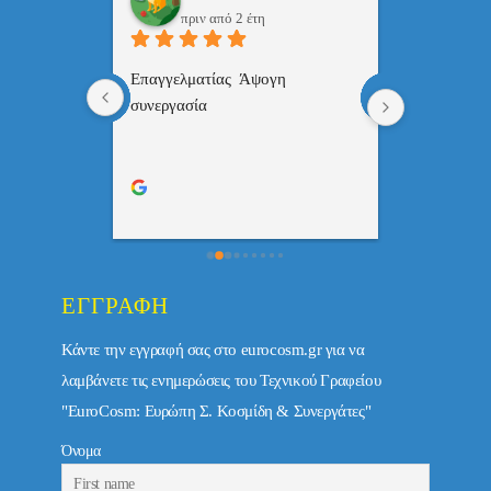
πριν από 2 έτη
πριν
 , 
Επαγγελματίας  Άψογη 
Εξυπηρετική
πής,κατατοπ
συνεργασία
επαγγελματ
ριστη 
με το 
τώ πολύ 
ΕΓΓΡΑΦΉ
Κάντε την εγγραφή σας στο eurocosm.gr για να
λαμβάνετε τις ενημερώσεις του Τεχνικού Γραφείου
"EuroCosm: Ευρώπη Σ. Κοσμίδη & Συνεργάτες"
Όνομα