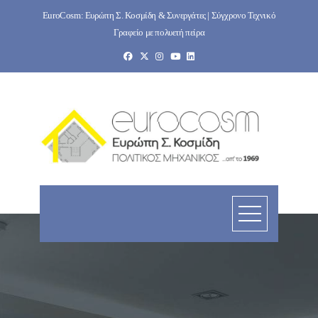
Skip
EuroCosm: Ευρώπη Σ. Κοσμίδη & Συνεργάτες | Σύγχρονο Τεχνικό
to
Γραφείο με πολυετή πείρα
content