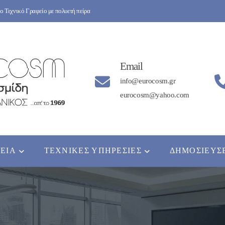
 Τεχνικό Γραφείο με πολυετή πείρα
Email
info@eurocosm.gr
eurocosm@yahoo.com
ΡΕΊΑ
ΤΕΧΝΙΚΈΣ ΥΠΗΡΕΣΊΕΣ
ΔΗΜΟΣΙΕΎΣ