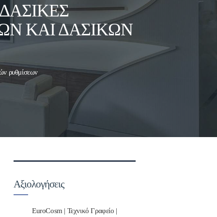
ΔΑΣΙΚΈΣ
ΏΝ ΚΑΙ ΔΑΣΙΚΏΝ
κών ρυθμίσεων
Αξιολογήσεις
EuroCosm | Τεχνικό Γραφείο |