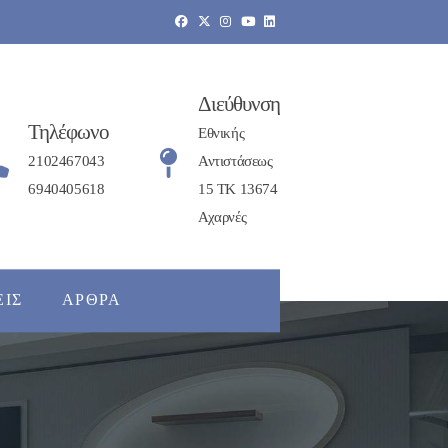
Διεύθυνση
Τηλέφωνο
Εθνικής
2102467043
Αντιστάσεως
6940405618
15 ΤΚ 13674
Αχαρνές
ΕΙΣ
ΆΡΘΡΑ