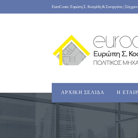
Skip
EuroCosm: Ευρώπη Σ. Κοσμίδη & Συνεργάτες | Σύγχρονο
to
content
ΑΡΧΙΚΉ ΣΕΛΊΔΑ
Η ΕΤΑΙ