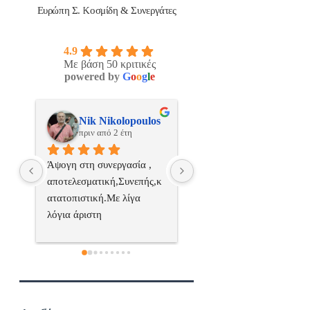
Ευρώπη Σ. Κοσμίδη & Συνεργάτες
4.9
Με βάση 50 κριτικές
powered by
G
o
o
g
l
e
os
ManosBX
Νικος Σταυριανο
πριν από 2 έτη
πριν από 2 έτη
 
Επαγγελματίας  Άψογη 
Εξυπηρετική, γρήγορη, και
ς,κ
συνεργασία
σωστή 
επαγγελματιαςΕυχαριστώ 
πολύ
 
α..