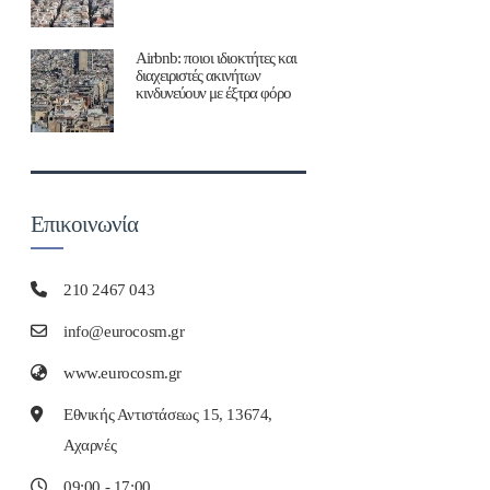
Airbnb: ποιοι ιδιοκτήτες και
διαχειριστές ακινήτων
κινδυνεύουν με έξτρα φόρο
Επικοινωνία
210 2467 043
info@eurocosm.gr
www.eurocosm.gr
Εθνικής Αντιστάσεως 15, 13674,
Αχαρνές
09:00 - 17:00