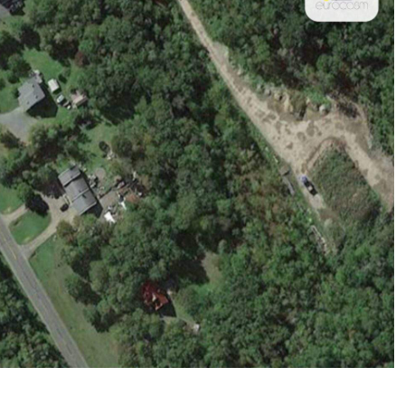
Nik Nikolopoul
πριν από 2 έτη
Άψογη στη συνεργασία ,
αποτελεσματική,Συνεπή
ατατοπιστική.Με λίγα 
λόγια άριστη 
Επαγγελματίας ,πάντα με
το χαμόγελο.Την 
Ευχαριστώ πολύ και την 
ΣΥΣΤΗΝΩ ανεπιφύλακτ