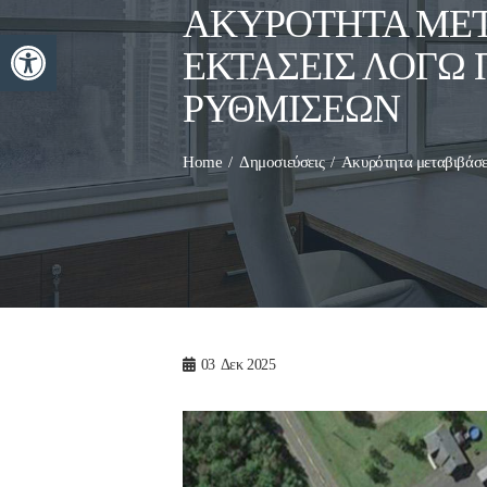
ΑΚΥΡΌΤΗΤΑ ΜΕΤ
Ανοίξτε τη γραμμή εργαλείων
ΕΚΤΆΣΕΙΣ ΛΌΓΩ
ΡΥΘΜΊΣΕΩΝ
Home
Δημοσιεύσεις
Ακυρότητα μεταβιβάσε
03
Δεκ 2025