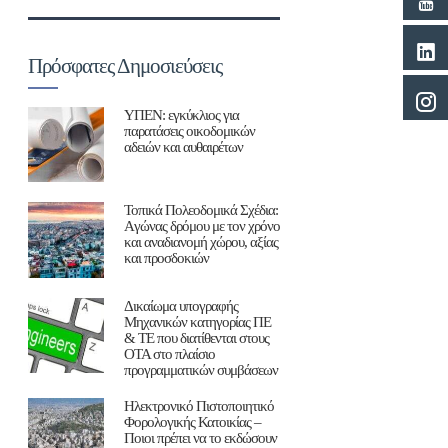
Πρόσφατες Δημοσιεύσεις
ΥΠΕΝ: εγκύκλιος για
παρατάσεις οικοδομικών
αδειών και αυθαιρέτων
Τοπικά Πολεοδομικά Σχέδια:
Aγώνας δρόμου με τον χρόνο
και αναδιανομή χώρου, αξίας
και προσδοκιών
Δικαίωμα υπογραφής
Μηχανικών κατηγορίας ΠΕ
& ΤΕ που διατίθενται στους
ΟΤΑ στο πλαίσιο
προγραμματικών συμβάσεων
Ηλεκτρονικό Πιστοποιητικό
Φορολογικής Κατοικίας –
Ποιοι πρέπει να το εκδώσουν