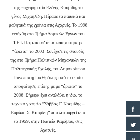
της επιχειρηματία Ελένης Κοσμίδη, το
γένος Μιχαηλίδη. Πέρασε τα παιδικά και
μαθητικά της χρόνια στις Αχαρνές. Το 1998
εισήχθη στο Τμήμα Δομικών Έργων του
Τ.Ε.Ι. Πειραιά απ' όπου αποφοίτησε με
“άριστα” το 2003. Συνέχισε τις σπουδές
της στο Τμήμα Πολιτικών Μηχανικών της
Πολυτεχνικής Σχολής, του Δημοκρίτειου
Πανεπιστημίου Θράκης, από το οποίο
αποφοίτησε, επίσης με με “άριστα” το
2008. Σήμερα έχει αναλάβει η ίδια, το
τεχνικό γραφείο “Σάββας Γ. Κοσμίδης –
Ευρώπη Σ. Κοσμίδη” που λειτουργεί από
το 1969, στην Πλατεία Καράβου, στις
Αχαρνές.