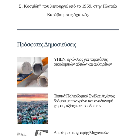
Σ. Κοσμίδη” που λειτουργεί από το 1969, στην Πλατεία
Καράβου, στις Αχαρνές.
Πρόσφατες Δημοσιεύσεις
ΥΠΕΝ: εγκύκλιος για παρατάσεις
οικοδομικών αδειών και αυθαιρέτων
Τοπικά Πολεοδομικά Σχέδια: Aγώνας
δρόμου με τον χρόνο και αναδιανομή
χώρου, αξίας και προσδοκιών
Δικαίωμα υπογραφής Μηχανικών