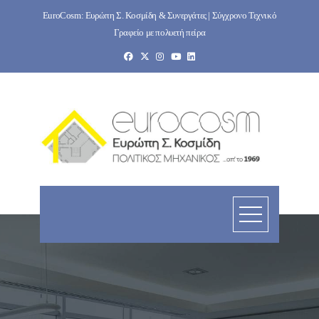
Skip
EuroCosm: Ευρώπη Σ. Κοσμίδη & Συνεργάτες | Σύγχρονο Τεχνικό
to
Γραφείο με πολυετή πείρα
content