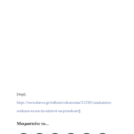
[πηγή:
https://www.dnews.gr/eidhseis/oikonomia/513591/anakainizo-
noikiazo-ta-sos-tis-aitisis-ti-na-proseksete
]
Μοιραστείτε το...