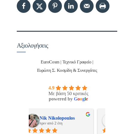
Αξιολογήσεις
EuroCosm | Τεχνικό Γραφείο |
Ευρώπη Σ. Κοσμίδη & Συνεργάτες
4.9
Με βάση 50 κριτικές
powered by
G
o
o
g
l
e
ulos
ManosBX
Νικ
πριν από 2 έτη
πριν