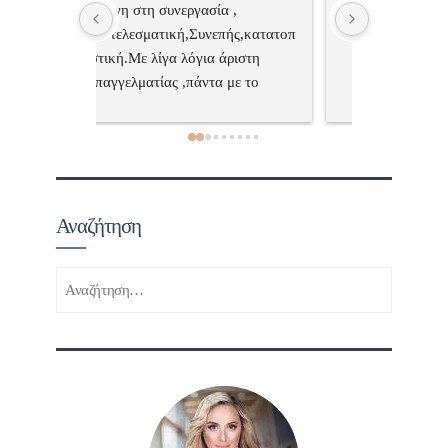
 , 
Επαγγελματίας  Άψογη 
Εξυπηρετική
πής,κατατοπ
συνεργασία
επαγγελματ
ριστη 
με το 
τώ πολύ 
Αναζήτηση
Αναζήτηση
για: