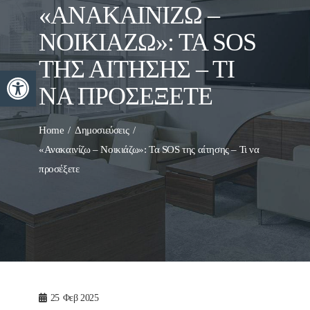
«ΑΝΑΚΑΙΝΊΖΩ –
ΝΟΙΚΙΆΖΩ»: ΤΑ SOS
ΤΗΣ ΑΊΤΗΣΗΣ – ΤΙ
Ανοίξτε τη γραμμή εργαλείων
ΝΑ ΠΡΟΣΈΞΕΤΕ
Home
Δημοσιεύσεις
«Ανακαινίζω – Νοικιάζω»: Τα SOS της αίτησης – Τι να
προσέξετε
25
Φεβ 2025