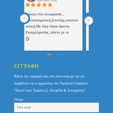
πριν από 2 έτη
πριν
 , 
Επαγγελματίας  Άψογη 
Εξυπηρετική
πής,κατατοπ
συνεργασία
επαγγελματ
ριστη 
με το 
τώ πολύ 
ΕΓΓΡΑΦΉ
Κάντε την εγγραφή σας στο eurocosm.gr για να
λαμβάνετε τις ενημερώσεις του Τεχνικού Γραφείου
"EuroCosm: Ευρώπη Σ. Κοσμίδη & Συνεργάτες"
Όνομα