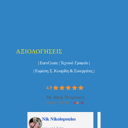
ΑΞΙΟΛΟΓΉΣΕΙΣ
| EuroCosm | Τεχνικό Γραφείο |
| Ευρώπη Σ. Κοσμίδη & Συνεργάτες |
4.9
Με βάση 50 κριτικές
powered by
G
o
o
g
l
e
ulos
ManosBX
Νικ