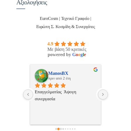
Αξιολογήσεις
EuroCosm | Τεχνικό Γραφείο |
Ευρώπη Σ. Κοσμίδη & Συνεργάτες
4.9
Με βάση 50 κριτικές
powered by
G
o
o
g
l
e
Νικος Σταυριανος
Pan
πριν από 2 έτη
πριν
 
Εξυπηρετική, γρήγορη, και σωστή 
Πολυ καλη 
επαγγελματιαςΕυχαριστώ πολύ
επικοινωνια
εξυπηρέτησ
ανεπιφύλακ