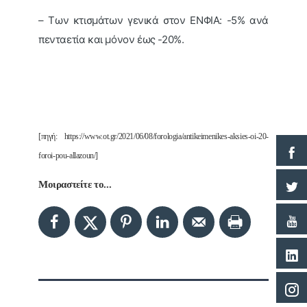
– Των κτισμάτων γενικά στον ΕΝΦΙΑ: -5% ανά
πενταετία και μόνον έως -20%.
[πηγή: https://www.ot.gr/2021/06/08/forologia/antikeimenikes-aksies-oi-20-
foroi-pou-allazoun/]
Μοιραστείτε το...