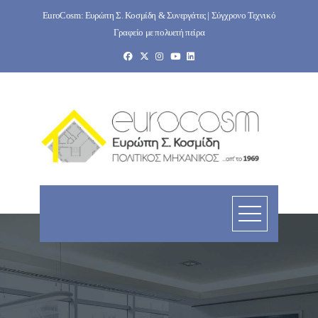
Skip
EuroCosm: Ευρώπη Σ. Κοσμίδη & Συνεργάτες | Σύγχρονο Τεχνικό
to
Γραφείο με πολυετή πείρα
content