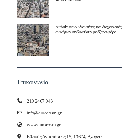
Airbnb: ποιοι ιδιοκτήτες και διαχειριστές
ακινήτων κινδυνεύουν με έξτρα φόρο
Επικοινωνία
210 2467 043
info@eurocosm.gr
www.eurocosm.gr
Εθνικής Αντιστάσεως 15, 13674, Αχαρνές