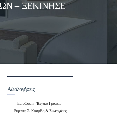
ΩΝ – ΞΕΚΊΝΗΣΕ
Αξιολογήσεις
EuroCosm | Τεχνικό Γραφείο |
Ευρώπη Σ. Κοσμίδη & Συνεργάτες