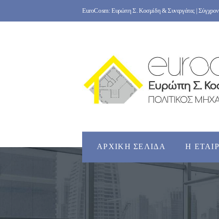
Skip
EuroCosm: Ευρώπη Σ. Κοσμίδη & Συνεργάτες | Σύγχρονο
to
content
ΑΡΧΙΚΉ ΣΕΛΊΔΑ
Η ΕΤΑΙ