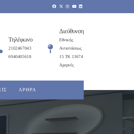
Διεύθυνση
Τηλέφωνο
Εθνικής
2102467043
Αντιστάσεως
6940405618
15 ΤΚ 13674
Αχαρνές
ΕΙΣ
ΆΡΘΡΑ