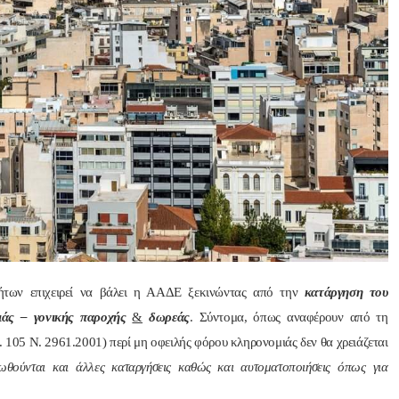
Nik Nikolopoulos
ManosBX
πριν από 2 έτη
πριν από 2 έτη
Άψογη στη συνεργασία , 
Επαγγελματίας  Άψογη 
αποτελεσματική,Συνεπής,κ
συνεργασία
ατατοπιστική.Με λίγα 
λόγια άριστη 
Επαγγελματίας ,πάντα με 
το χαμόγελο.Την 
νήτων επιχειρεί να βάλει η ΑΑΔΕ ξεκινώντας από την
κατάργηση του
Ευχαριστώ πολύ και την 
ιάς – γονικής παροχής
&
δωρεάς
. Σύντομα, όπως αναφέρουν από τη
ΣΥΣΤΗΝΩ ανεπιφύλακτα..
. 105 Ν. 2961.2001) περί μη οφειλής φόρου κληρονομιάς δεν θα χρειάζεται
θούνται και άλλες καταργήσεις καθώς και αυτοματοποιήσεις όπως για