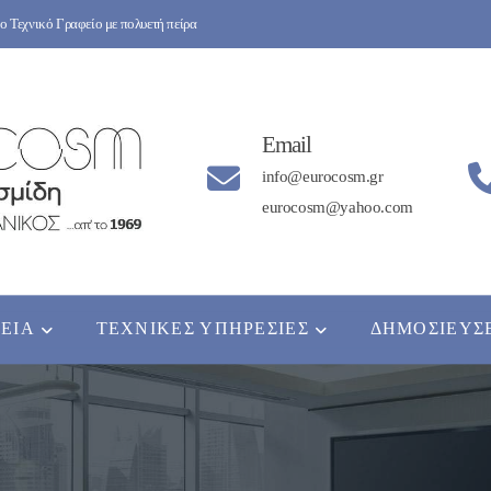
 Τεχνικό Γραφείο με πολυετή πείρα
Email
info@eurocosm.gr
eurocosm@yahoo.com
ΡΕΊΑ
ΤΕΧΝΙΚΈΣ ΥΠΗΡΕΣΊΕΣ
ΔΗΜΟΣΙΕΎΣ