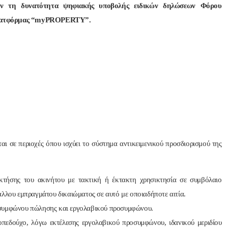
έον τη δυνατότητα ψηφιακής υποβολής ειδικών δηλώσεων Φόρου
πλατφόρμας “myPROPERTY”.
ι σε περιοχές όπου ισχύει το σύστημα αντικειμενικού προσδιορισμού της
κτήσης του ακινήτου με τακτική ή έκτακτη χρησικτησία σε συμβόλαιο
άλλου εμπραγμάτου δικαιώματος σε αυτό με οποιαδήποτε αιτία.
οσυμφώνου πώλησης και εργολαβικού προσυμφώνου.
πεδούχο, λόγω εκτέλεσης εργολαβικού προσυμφώνου, ιδανικού μεριδίου