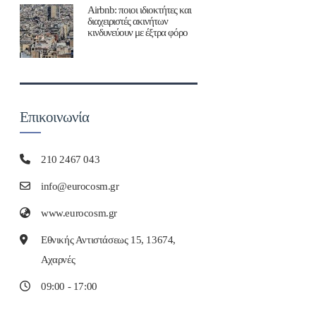
Airbnb: ποιοι ιδιοκτήτες και
διαχειριστές ακινήτων
κινδυνεύουν με έξτρα φόρο
Επικοινωνία
210 2467 043
info@eurocosm.gr
www.eurocosm.gr
Εθνικής Αντιστάσεως 15, 13674,
Αχαρνές
09:00 - 17:00