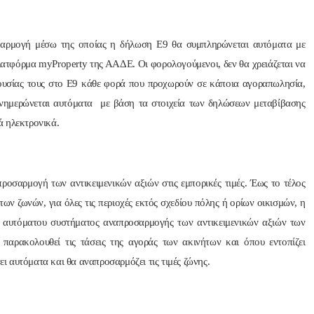
εφαρμογή μέσω της οποίας η δήλωση Ε9 θα συμπληρώνεται αυτόματα με
λατφόρμα myProperty της ΑΑΔΕ. Οι φορολογούμενοι, δεν θα χρειάζεται να
ιουσίας τους στο Ε9 κάθε φορά που προχωρούν σε κάποια αγοραπωλησία,
ενημερώνεται αυτόματα με βάση τα στοιχεία των δηλώσεων μεταβίβασης
 ηλεκτρονικά.
ροσαρμογή των αντικειμενικών αξιών στις εμπορικές τιμές. Έως το τέλος
ων ζωνών, για όλες τις περιοχές εκτός σχεδίου πόλης ή ορίων οικισμών, η
ου αυτόματου συστήματος αναπροσαρμογής των αντικειμενικών αξιών των
παρακολουθεί τις τάσεις της αγοράς των ακινήτων και όπου εντοπίζει
ει αυτόματα και θα αναπροσαρμόζει τις τιμές ζώνης.