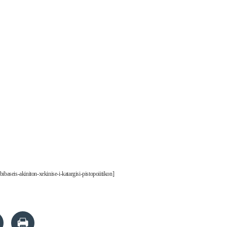
ibaseis-akiniton-xekinise-i-katargisi-pistopoiitikon]