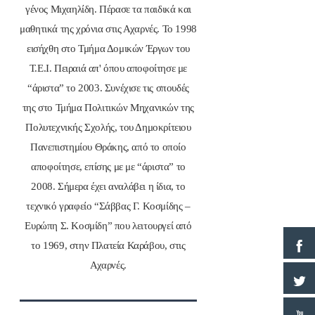
γένος Μιχαηλίδη. Πέρασε τα παιδικά και
μαθητικά της χρόνια στις Αχαρνές. Το 1998
εισήχθη στο Τμήμα Δομικών Έργων του
Τ.Ε.Ι. Πειραιά απ' όπου αποφοίτησε με
“άριστα” το 2003. Συνέχισε τις σπουδές
της στο Τμήμα Πολιτικών Μηχανικών της
Πολυτεχνικής Σχολής, του Δημοκρίτειου
Πανεπιστημίου Θράκης, από το οποίο
αποφοίτησε, επίσης με με “άριστα” το
2008. Σήμερα έχει αναλάβει η ίδια, το
τεχνικό γραφείο “Σάββας Γ. Κοσμίδης –
Ευρώπη Σ. Κοσμίδη” που λειτουργεί από
το 1969, στην Πλατεία Καράβου, στις
Αχαρνές.