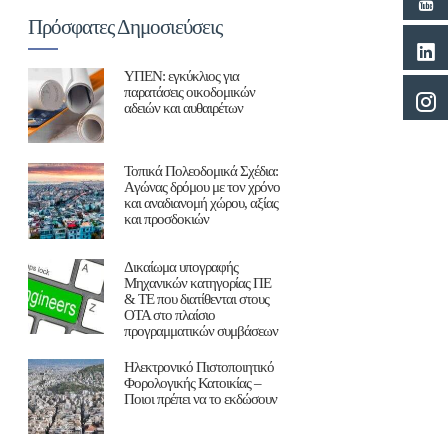
Πρόσφατες Δημοσιεύσεις
ΥΠΕΝ: εγκύκλιος για
παρατάσεις οικοδομικών
αδειών και αυθαιρέτων
Τοπικά Πολεοδομικά Σχέδια:
Aγώνας δρόμου με τον χρόνο
και αναδιανομή χώρου, αξίας
και προσδοκιών
Δικαίωμα υπογραφής
Μηχανικών κατηγορίας ΠΕ
& ΤΕ που διατίθενται στους
ΟΤΑ στο πλαίσιο
προγραμματικών συμβάσεων
Ηλεκτρονικό Πιστοποιητικό
Φορολογικής Κατοικίας –
Ποιοι πρέπει να το εκδώσουν