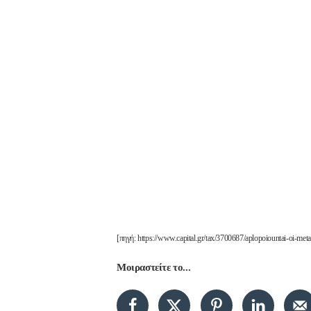
[πηγή: https://www.capital.gr/tax/3700687/aplopoiountai-oi-metab
Μοιραστείτε το...