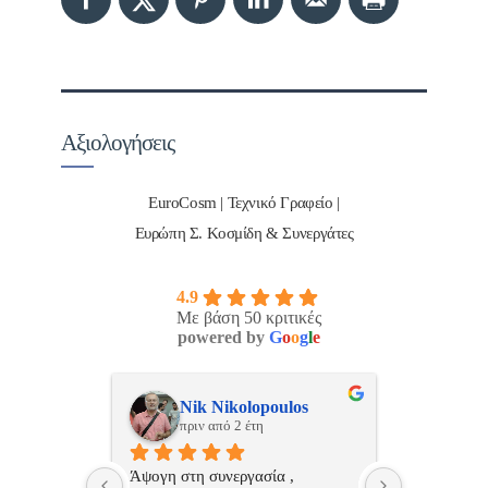
Αξιολογήσεις
EuroCosm | Τεχνικό Γραφείο |
Ευρώπη Σ. Κοσμίδη & Συνεργάτες
4.9
Με βάση 50 κριτικές
powered by
G
o
o
g
l
e
ulos
ManosBX
Νικ
πριν από 2 έτη
πριν
 , 
Επαγγελματίας  Άψογη 
Εξυπηρετική