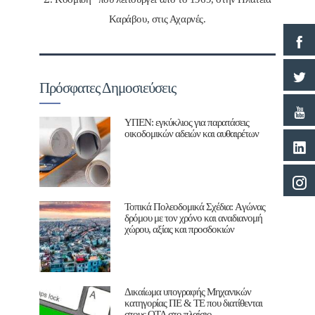
Καράβου, στις Αχαρνές.
Πρόσφατες Δημοσιεύσεις
ΥΠΕΝ: εγκύκλιος για παρατάσεις
οικοδομικών αδειών και αυθαιρέτων
Τοπικά Πολεοδομικά Σχέδια: Aγώνας
δρόμου με τον χρόνο και αναδιανομή
χώρου, αξίας και προσδοκιών
Δικαίωμα υπογραφής Μηχανικών
κατηγορίας ΠΕ & ΤΕ που διατίθενται
στους ΟΤΑ στο πλαίσιο