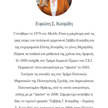
Ευρώπη Σ. Κοσμίδη
Γεννήθηκε το 1979 στο Μενίδι. Είναι η μικρότερη από τις
τρεις κόρες του πολιτικού μηχανικού Σάββα Κοσμίδη και
της επιχειρηματία Ελένης Κοσμίδη, το γένος Μιχαηλίδη.
Πέρασε τα παιδικά και μαθητικά της χρόνια στις Αχαρνές.
Το 1998 εισήχθη στο Τμήμα Δομικών Έργων του Τ.Ε.Ι.
Πειραιά απ' όπου αποφοίτησε με “άριστα” το 2003.
Συνέχισε τις σπουδές της στο Τμήμα Πολιτικών
Μηχανικών της Πολυτεχνικής Σχολής, του Δημοκρίτειου
Πανεπιστημίου Θράκης, από το οποίο αποφοίτησε,
επίσης με με “άριστα” το 2008. Σήμερα έχει αναλάβει η
ίδια, το τεχνικό γραφείο “Σάββας Γ. Κοσμίδης – Ευρώπη
Σ. Κοσμίδη” που λειτουργεί από το 1969, στην Πλατεία