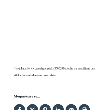
[πηγή: https://www.capital.gr/capitaltv/3705291/apoulita-kai-xenoikiasta-osa-
akinita-den-anabathmistoun-energeiaka]
Μοιραστείτε το...