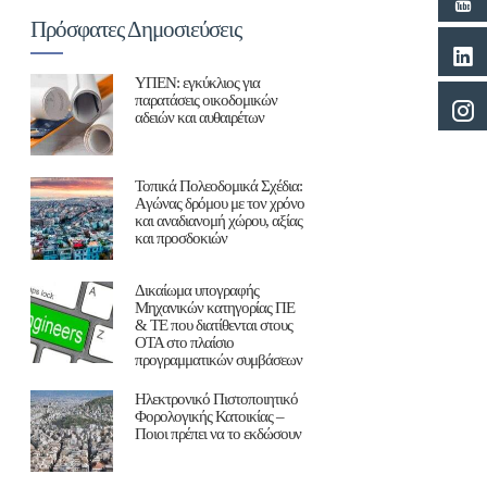
Πρόσφατες Δημοσιεύσεις
ΥΠΕΝ: εγκύκλιος για
παρατάσεις οικοδομικών
αδειών και αυθαιρέτων
Τοπικά Πολεοδομικά Σχέδια:
Aγώνας δρόμου με τον χρόνο
και αναδιανομή χώρου, αξίας
και προσδοκιών
Δικαίωμα υπογραφής
Μηχανικών κατηγορίας ΠΕ
& ΤΕ που διατίθενται στους
ΟΤΑ στο πλαίσιο
προγραμματικών συμβάσεων
Ηλεκτρονικό Πιστοποιητικό
Φορολογικής Κατοικίας –
Ποιοι πρέπει να το εκδώσουν