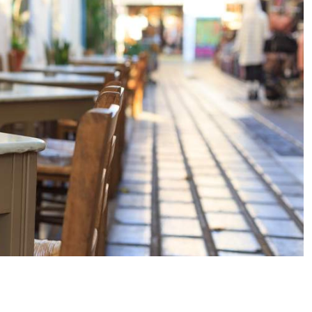
ulos
ManosBX
Νικος Σταυρια
πριν από 2 έτη
πριν από 2 έτη
, 
Επαγγελματίας  Άψογη 
Εξυπηρετική, γρήγορη, κ
πής,κ
συνεργασία
σωστή 
επαγγελματιαςΕυχαριστώ
πολύ
με 
ν 
κτα..