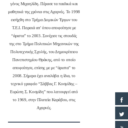
γένος Μιχαηλίδη. Πέρασε τα παιδικά και
μαθητικά της χρόνια στις Αχαρνές. Το 1998
εισήχθη στο Τμήμα Δομικών Έργων του
Τ.Ε.Ι. Πειραιά απ' όπου αποφοίτησε με
“άριστα” το 2003. Συνέχισε τις σπουδές
της στο Τμήμα Πολιτικών Μηχανικών της
Πολυτεχνικής Σχολής, του Δημοκρίτειου
Πανεπιστημίου Θράκης, από το οποίο
αποφοίτησε, επίσης με με “άριστα” το
2008. Σήμερα έχει αναλάβει η ίδια, το
τεχνικό γραφείο “Σάββας Γ. Κοσμίδης –
Ευρώπη Σ. Κοσμίδη” που λειτουργεί από
το 1969, στην Πλατεία Καράβου, στις
Αχαρνές.