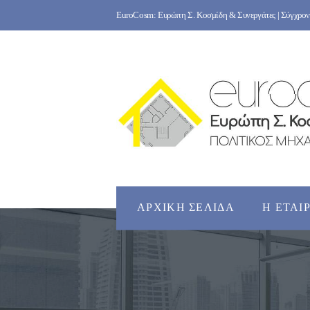
Skip
EuroCosm: Ευρώπη Σ. Κοσμίδη & Συνεργάτες | Σύγχρονο
to
content
ΑΡΧΙΚΉ ΣΕΛΊΔΑ
Η ΕΤΑΙ