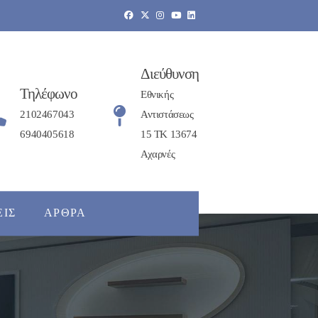
Διεύθυνση
Τηλέφωνο
Εθνικής
2102467043
Αντιστάσεως
6940405618
15 ΤΚ 13674
Αχαρνές
ΕΙΣ
ΆΡΘΡΑ