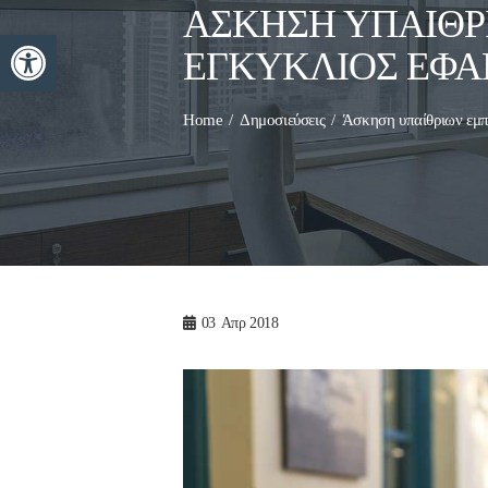
ΆΣΚΗΣΗ ΥΠΑΊΘΡ
Ανοίξτε τη γραμμή εργαλείων
ΕΓΚΎΚΛΙΟΣ ΕΦΑΡ
Home
Δημοσιεύσεις
Άσκηση υπαίθριων εμπ
03
Απρ 2018