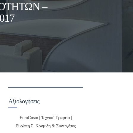
ΟΤΉΤΩΝ –
017
Αξιολογήσεις
EuroCosm | Τεχνικό Γραφείο |
Ευρώπη Σ. Κοσμίδη & Συνεργάτες