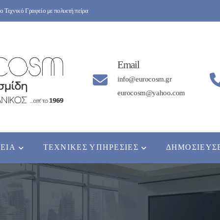
 Τεχνικό Γραφείο με πολυετή πείρα
Email
info@eurocosm.gr
eurocosm@yahoo.com
ΡΕΊΑ
ΤΕΧΝΙΚΈΣ ΥΠΗΡΕΣΊΕΣ
ΔΗΜΟΣΙΕΎΣ