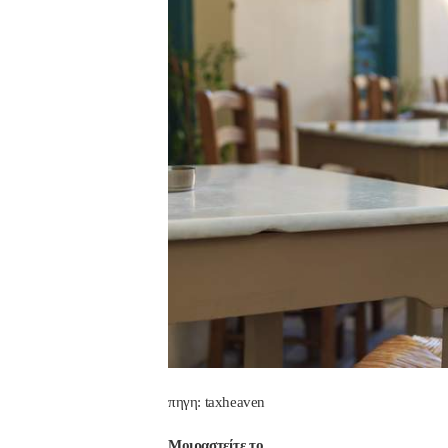
Nik Nikolopo
πριν από 2 έτη
Άψογη στη συνεργασία 
αποτελεσματική,Συνε
ατατοπιστική.Με λίγα 
λόγια άριστη 
Επαγγελματίας ,πάντα 
το χαμόγελο.Την 
Ευχαριστώ πολύ και τη
ΣΥΣΤΗΝΩ ανεπιφύλα
πηγη: taxheaven
Μοιραστείτε το...