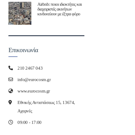
Airbnb: ποιοι ιδιοκτήτες και
διαχειριστές ακινήτων
κινδυνεύουν με έξτρα φόρο
Επικοινωνία
210 2467 043
info@eurocosm.gr
www.eurocosm.gr
Εθνικής Αντιστάσεως 15, 13674,
Αχαρνές
09:00 - 17:00