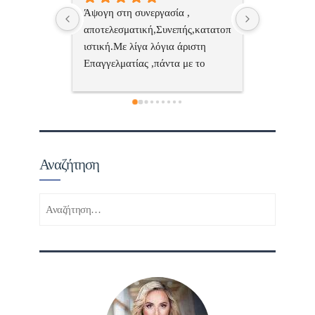
 , 
Επαγγελματίας  Άψογη 
Εξυπηρετική
πής,κατατοπ
συνεργασία
επαγγελματ
ριστη 
με το 
τώ πολύ 
Αναζήτηση
Αναζήτηση
για: