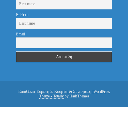
Επίθετο
Email
EuroCosm: Ευρώπη Σ. Κοσμίδη & Συνεργάτες
|
WordPress
Theme - Totally
by HashThemes