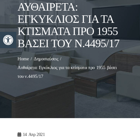
ΑΥΘΑΊΡΕΤΑ:
ΕΓΚΎΚΛΙΟΣ ΓΙΑ ΤΑ
ΚΤΊΣΜΑΤΑ ΠΡΟ 1955
Ανοίξτε τη γραμμή εργαλείων
ΒΆΣΕΙ ΤΟΥ Ν.4495/17
Home
Δημοσιεύσεις
Αυθαίρετα: Εγκύκλιος για τα κτίσματα προ 1955 βάσει
του ν.4495/17
14
Απρ 2021