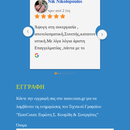
ulos
ManosBX
Νικ
πριν από 2 έτη
πριν
 , 
Επαγγελματίας  Άψογη 
Εξυπηρετική
πής,κατατοπ
συνεργασία
επαγγελματ
ριστη 
με το 
τώ πολύ 
ΕΓΓΡΑΦΉ
Κάντε την εγγραφή σας στο eurocosm.gr για να
λαμβάνετε τις ενημερώσεις του Τεχνικού Γραφείου
"EuroCosm: Ευρώπη Σ. Κοσμίδη & Συνεργάτες"
Όνομα