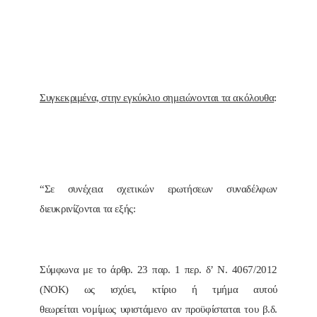
Συγκεκριμένα, στην εγκύκλιο σημειώνονται τα ακόλουθα
:
“Σε συνέχεια σχετικών ερωτήσεων συναδέλφων
διευκρινίζονται τα εξής:
Σύμφωνα με το άρθρ. 23 παρ. 1 περ. δ’ Ν. 4067/2012
(ΝΟΚ) ως ισχύει, κτίριο ή τμήμα αυτού
θεωρείται νομίμως υφιστάμενο αν προϋφίσταται του β.δ.