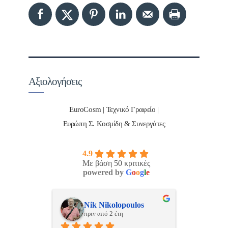
Αξιολογήσεις
EuroCosm | Τεχνικό Γραφείο |
Ευρώπη Σ. Κοσμίδη & Συνεργάτες
4.9
Με βάση 50 κριτικές
powered by
G
o
o
g
l
e
ulos
ManosBX
Νικ
πριν από 2 έτη
πριν