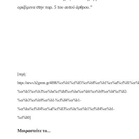
οριζόμενα στην παρ. 5 του αυτού άρθρου.”
[πηγή:
https://news.b2green.gr/4896/%ce%b1%cf%85%ce%b8%ce%b1%ce%af%cf%81%ce
%ce%b5%ce%b3%ce%ba%cf%8d%ce%ba%ce%bb%ce%b9%ce%bf%cf%82-
%ce%b3%ce%b9%ce%b1-%cf%84%ce%b1-
%ce%ba%cf%84%ce%af%cf%83%ce%bc%ce%b1%cf%84%ce%b1-
%cf%80]
Μοιραστείτε το...