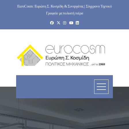
Skip
EuroCosm: Ευρώπη Σ. Κοσμίδη & Συνεργάτες | Σύγχρονο Τεχνικό
to
Γραφείο με πολυετή πείρα
content