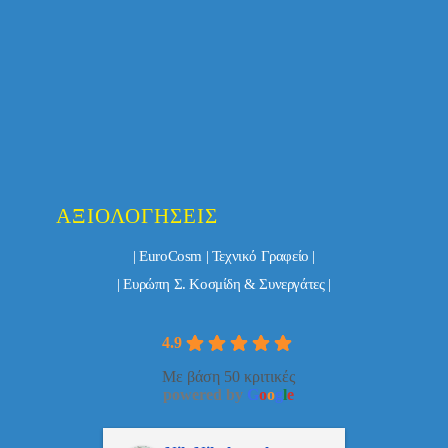
ΑΞΙΟΛΟΓΉΣΕΙΣ
| EuroCosm | Τεχνικό Γραφείο |
| Ευρώπη Σ. Κοσμίδη & Συνεργάτες |
4.9
Με βάση 50 κριτικές
powered by
G
o
o
g
l
e