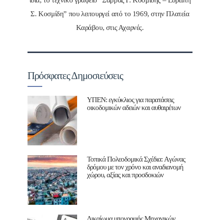
ίδια, το τεχνικό γραφείο “Σάββας Γ. Κοσμίδης – Ευρώπη
Σ. Κοσμίδη” που λειτουργεί από το 1969, στην Πλατεία
Καράβου, στις Αχαρνές.
Πρόσφατες Δημοσιεύσεις
ΥΠΕΝ: εγκύκλιος για παρατάσεις
οικοδομικών αδειών και αυθαιρέτων
Τοπικά Πολεοδομικά Σχέδια: Aγώνας
δρόμου με τον χρόνο και αναδιανομή
χώρου, αξίας και προσδοκιών
Δικαίωμα υπογραφής Μηχανικών