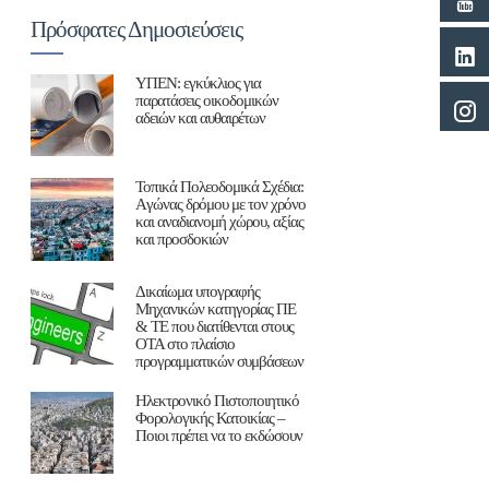
Πρόσφατες Δημοσιεύσεις
ΥΠΕΝ: εγκύκλιος για
παρατάσεις οικοδομικών
αδειών και αυθαιρέτων
Τοπικά Πολεοδομικά Σχέδια:
Aγώνας δρόμου με τον χρόνο
και αναδιανομή χώρου, αξίας
και προσδοκιών
Δικαίωμα υπογραφής
Μηχανικών κατηγορίας ΠΕ
& ΤΕ που διατίθενται στους
ΟΤΑ στο πλαίσιο
προγραμματικών συμβάσεων
Ηλεκτρονικό Πιστοποιητικό
Φορολογικής Κατοικίας –
Ποιοι πρέπει να το εκδώσουν