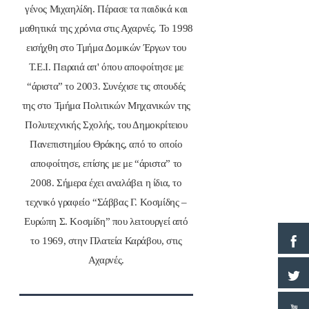
γένος Μιχαηλίδη. Πέρασε τα παιδικά και
μαθητικά της χρόνια στις Αχαρνές. Το 1998
εισήχθη στο Τμήμα Δομικών Έργων του
Τ.Ε.Ι. Πειραιά απ' όπου αποφοίτησε με
“άριστα” το 2003. Συνέχισε τις σπουδές
της στο Τμήμα Πολιτικών Μηχανικών της
Πολυτεχνικής Σχολής, του Δημοκρίτειου
Πανεπιστημίου Θράκης, από το οποίο
αποφοίτησε, επίσης με με “άριστα” το
2008. Σήμερα έχει αναλάβει η ίδια, το
τεχνικό γραφείο “Σάββας Γ. Κοσμίδης –
Ευρώπη Σ. Κοσμίδη” που λειτουργεί από
το 1969, στην Πλατεία Καράβου, στις
Αχαρνές.