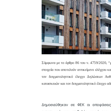
Σύμφωνα με το άρθρο 86 του ν. 4759/2020, “μ
στοιχεία που αποτελούν αντικείμενο ελέγχου κ
τον δειγματοληπτικό έλεγχο Δηλώσεων Αυθ
κατασκευών και τον δειγματοληπτικό έλεγχο αδ
Δημοσιεύθηκαν σε ΦΕΚ οι αποφάσεις