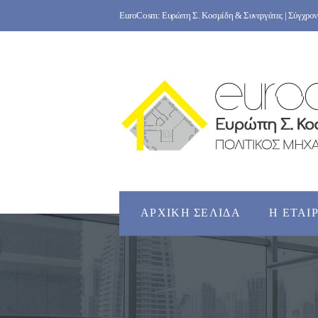
Skip
EuroCosm: Ευρώπη Σ. Κοσμίδη & Συνεργάτες | Σύγχρονο
to
content
ΑΡΧΙΚΉ ΣΕΛΊΔΑ
Η ΕΤΑΙ