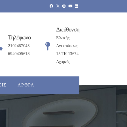
Διεύθυνση
Τηλέφωνο
Εθνικής
2102467043
Αντιστάσεως
6940405618
15 ΤΚ 13674
Αχαρνές
ΕΙΣ
ΆΡΘΡΑ