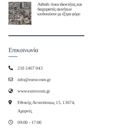
Airbnb: ποιοι ιδιοκτήτες και
διαχειριστές ακινήτων
κινδυνεύουν με έξτρα φόρο
Επικοινωνία
210 2467 043
info@eurocosm.gr
www.eurocosm.gr
Εθνικής Αντιστάσεως 15, 13674,
Αχαρνές
09:00 - 17:00