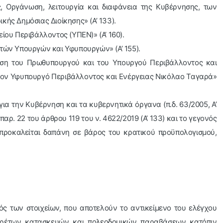
ς, Οργάνωση, λειτουργία και διαφάνεια της Κυβέρνησης, των
κής Δημόσιας Διοίκησης» (Α’ 133).
ίου Περιβάλλοντος (ΥΠΕΝ)» (Α’ 160).
τών Υπουργών και Υφυπουργών» (Α’ 155).
φαση του Πρωθυπουργού και του Υπουργού Περιβάλλοντος και
τον Υφυπουργό Περιβάλλοντος και Ενέργειας Νικόλαο Ταγαρά»
ια την Κυβέρνηση και τα κυβερνητικά όργανα (π.δ. 63/2005, Α’
παρ. 22 του άρθρου 119 του ν. 4622/2019 (Α’ 133) και το γεγονός
προκαλείται δαπάνη σε βάρος του κρατικού προϋπολογισμού,
ός των στοιχείων, που αποτελούν το αντικείμενο του ελέγχου
αιρέτων κατασκευών και πολεοδομικών παραβάσεων κατόπιν