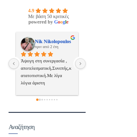
4.9
Με βάση 50 κριτικές
powered by
G
o
o
g
l
e
os
ManosBX
Νικος Σταυριανο
πριν από 2 έτη
πριν από 2 έτη
 
Επαγγελματίας  Άψογη 
Εξυπηρετική, γρήγορη, και
ς,κ
συνεργασία
σωστή 
επαγγελματιαςΕυχαριστώ 
πολύ
 
α..
Αναζήτηση