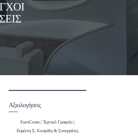
ΕΓΧΟΙ
ΣΕΙΣ
Αξιολογήσεις
EuroCosm | Τεχνικό Γραφείο |
Ευρώπη Σ. Κοσμίδη & Συνεργάτες