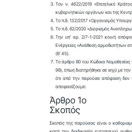
Τον ν. 4622/2019 «Επιτελικό Κράτο
κυβερνητικών οργάνων και της Κεντρι
Το π.δ. 132/2017 «Οργανισμός Υπουργε
Το π.δ. 62/2020 «Διορισμός Αναπληρω
Την υπ’ αρ. 2/7-1-2021 κοινή από
Ενέργειας «Ανάθεση αρμοδιοτήτων σ
(Β’ 45).
Το άρθρο 90 του Κώδικα Νομοθεσίας γ
98), όπως διατηρήθηκε σε ισχύ με την 
ότι από την παρούσα απόφαση δεν 
αποφασίζουμε:
Άρθρο 1ο
Σκοπός
Σκοπός της παρούσας είναι ο καθορισμ
κατά την διαδικασία εντοπισμού αυθ