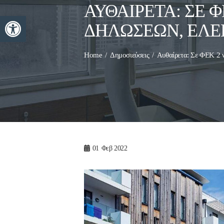
ΑΥΘΑΊΡΕΤΑ: ΣΕ 
Ανοίξτε τη γραμμή εργαλείων
ΔΗΛΏΣΕΩΝ, ΈΛΕ
Home
Δημοσιεύσεις
Αυθαίρετα: Σε ΦΕΚ 2 ν
01
Φεβ 2022