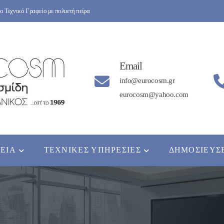
 Τεχνικό Γραφείο με πολυετή πείρα
Email
info@eurocosm.gr
eurocosm@yahoo.com
ΡΕΊΑ
ΤΕΧΝΙΚΈΣ ΥΠΗΡΕΣΊΕΣ
ΔΗΜΟΣΙΕΎΣ