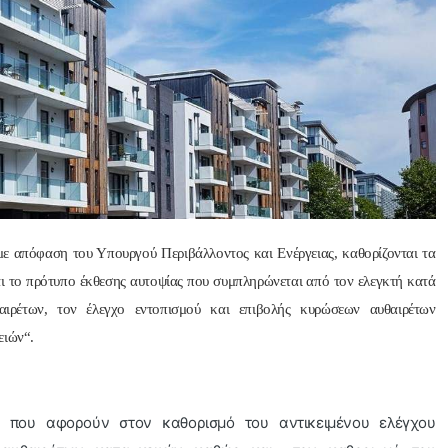
Nik Nikolopoul
πριν από 2 έτη
Άψογη στη συνεργασία ,
αποτελεσματική,Συνεπή
ατατοπιστική.Με λίγα 
ε απόφαση του Υπουργού Περιβάλλοντος και Ενέργειας, καθορίζονται τα
λόγια άριστη 
αι το πρότυπο έκθεσης αυτοψίας που συμπληρώνεται από τον ελεγκτή κατά
Επαγγελματίας ,πάντα με
αιρέτων, τον έλεγχο εντοπισμού και επιβολής κυρώσεων αυθαιρέτων
το χαμόγελο.Την 
ειών“.
Ευχαριστώ πολύ και την 
ΣΥΣΤΗΝΩ ανεπιφύλακτ
 που αφορούν στον καθορισμό του αντικειμένου ελέγχου