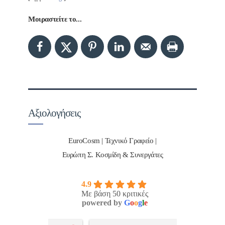
Μοιραστείτε το...
Αξιολογήσεις
EuroCosm | Τεχνικό Γραφείο |
Ευρώπη Σ. Κοσμίδη & Συνεργάτες
4.9
Με βάση 50 κριτικές
powered by
G
o
o
g
l
e