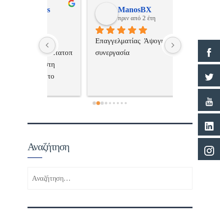
ulos
ManosBX
Νικ
πριν από 2 έτη
πριν
 , 
Επαγγελματίας  Άψογη 
Εξυπηρετική
πής,κατατοπ
συνεργασία
επαγγελματ
ριστη 
με το 
τώ πολύ 
Αναζήτηση
Αναζήτηση
για: