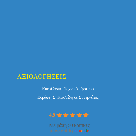
ΑΞΙΟΛΟΓΉΣΕΙΣ
| EuroCosm | Τεχνικό Γραφείο |
| Ευρώπη Σ. Κοσμίδη & Συνεργάτες |
4.9
Με βάση 50 κριτικές
powered by
G
o
o
g
l
e