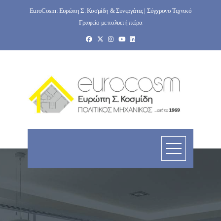
Skip
EuroCosm: Ευρώπη Σ. Κοσμίδη & Συνεργάτες | Σύγχρονο Τεχνικό
to
Γραφείο με πολυετή πείρα
content