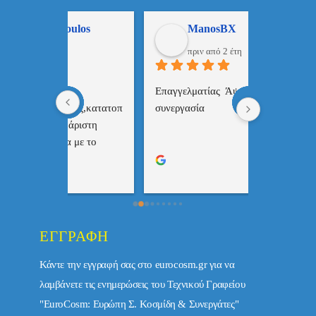
ulos
ManosBX
Νικ
πριν από 2 έτη
πριν
 , 
Επαγγελματίας  Άψογη 
Εξυπηρετική
πής,κατατοπ
συνεργασία
επαγγελματ
ριστη 
με το 
τώ πολύ 
ΕΓΓΡΑΦΉ
Κάντε την εγγραφή σας στο eurocosm.gr για να
λαμβάνετε τις ενημερώσεις του Τεχνικού Γραφείου
"EuroCosm: Ευρώπη Σ. Κοσμίδη & Συνεργάτες"