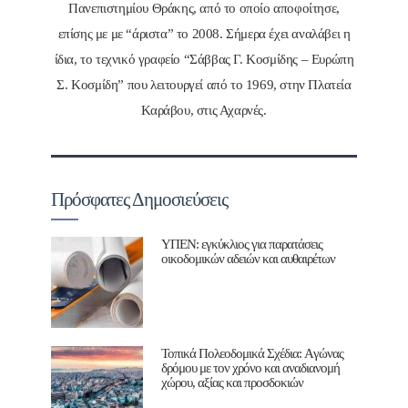
Πανεπιστημίου Θράκης, από το οποίο αποφοίτησε,
επίσης με με “άριστα” το 2008. Σήμερα έχει αναλάβει η
ίδια, το τεχνικό γραφείο “Σάββας Γ. Κοσμίδης – Ευρώπη
Σ. Κοσμίδη” που λειτουργεί από το 1969, στην Πλατεία
Καράβου, στις Αχαρνές.
Πρόσφατες Δημοσιεύσεις
ΥΠΕΝ: εγκύκλιος για παρατάσεις
οικοδομικών αδειών και αυθαιρέτων
Τοπικά Πολεοδομικά Σχέδια: Aγώνας
δρόμου με τον χρόνο και αναδιανομή
χώρου, αξίας και προσδοκιών