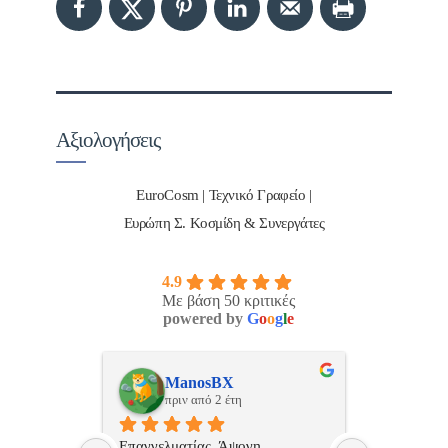
Αξιολογήσεις
EuroCosm | Τεχνικό Γραφείο |
Ευρώπη Σ. Κοσμίδη & Συνεργάτες
4.9
Με βάση 50 κριτικές
powered by
G
o
o
g
l
e
ulos
ManosBX
Νικ
πριν από 2 έτη
πριν
 , 
Επαγγελματίας  Άψογη 
Εξυπηρετική