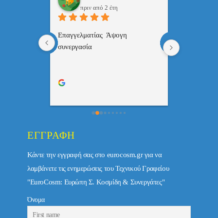
πριν από 2 έτη
πριν
 , 
Επαγγελματίας  Άψογη 
Εξυπηρετική
πής,κατατοπ
συνεργασία
επαγγελματ
ριστη 
με το 
τώ πολύ 
ΕΓΓΡΑΦΉ
Κάντε την εγγραφή σας στο eurocosm.gr για να
λαμβάνετε τις ενημερώσεις του Τεχνικού Γραφείου
"EuroCosm: Ευρώπη Σ. Κοσμίδη & Συνεργάτες"
Όνομα