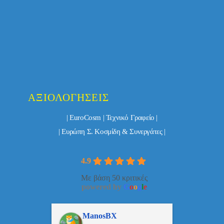
ΑΞΙΟΛΟΓΉΣΕΙΣ
| EuroCosm | Τεχνικό Γραφείο |
| Ευρώπη Σ. Κοσμίδη & Συνεργάτες |
4.9
Με βάση 50 κριτικές
powered by
G
o
o
g
l
e
ulos
ManosBX
Νικ