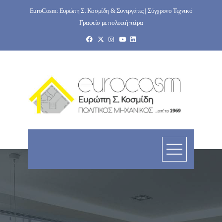
Skip
EuroCosm: Ευρώπη Σ. Κοσμίδη & Συνεργάτες | Σύγχρονο Τεχνικό
to
Γραφείο με πολυετή πείρα
content