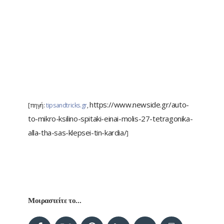
https://www.newside.gr/auto-
[πηγή:
tipsandtricks.gr
,
to-mikro-ksilino-spitaki-einai-molis-27-tetragonika-
alla-tha-sas-klepsei-tin-kardia/
]
Μοιραστείτε το...