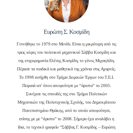
Ευρώπη Σ. Κοσμίδη
Γεννήθηκε το 1979 στο Μενίδι. Είναι η μικρότερη από τις
τρεις κόρες του πολιτικού μηχανικού Σάββα Κοσμίδη και
της επιχειρηματία Ελένης Κοσμίδη, το γένος Μιχαηλίδη.
Πέρασε τα παιδικά και μαθητικά της χρόνια στις Αχαρνές.
Το 1998 εισήχθη στο Τμήμα Δομικών Έργων του Τ.Ε.Ι.
Πειραιά απ' όπου αποφοίτησε με “άριστα” το 2003.
Συνέχισε τις σπουδές της στο Τμήμα Πολιτικών
Μηχανικών της Πολυτεχνικής Σχολής, του Δημοκρίτειου
Πανεπιστημίου Θράκης, από το οποίο αποφοίτησε,
επίσης με με “άριστα” το 2008. Σήμερα έχει αναλάβει η
ίδια, το τεχνικό γραφείο “Σάββας Γ. Κοσμίδης – Ευρώπη