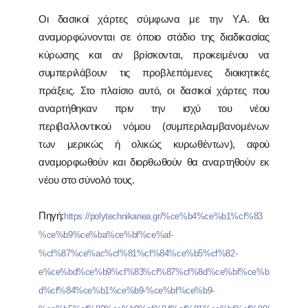
Οι δασικοί χάρτες σύμφωνα με την Υ.Α. θα
αναμορφώνονται σε όποιο στάδιο της διαδικασίας
κύρωσης και αν βρίσκονται, προκειμένου να
συμπεριλάβουν τις προβλεπόμενες διοικητικές
πράξεις. Στο πλαίσιο αυτό, οι δασικοί χάρτες που
αναρτήθηκαν πριν την ισχύ του νέου
περιβαλλοντικού νόμου (συμπεριλαμβανομένων
των μερικώς ή ολικώς κυρωθέντων), αφού
αναμορφωθούν και διορθωθούν θα αναρτηθούν εκ
νέου στο σύνολό τους.
Πηγή:
https://polytechnikanea.gr/%ce%b4%ce%b1%cf%83
%ce%b9%ce%ba%ce%bf%ce%af-
%cf%87%ce%ac%cf%81%cf%84%ce%b5%cf%82-
e%ce%bd%ce%b9%cf%83%cf%87%cf%8d%ce%bf%ce%b
d%cf%84%ce%b1%ce%b9-%ce%bf%ce%b9-