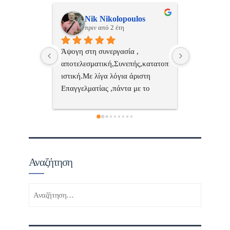
ulos
ManosBX
Νικ
πριν από 2 έτη
πριν
 , 
Επαγγελματίας  Άψογη 
Εξυπηρετική
πής,κατατοπ
συνεργασία
επαγγελματ
ριστη 
με το 
τώ πολύ 
Αναζήτηση
Αναζήτηση
για: