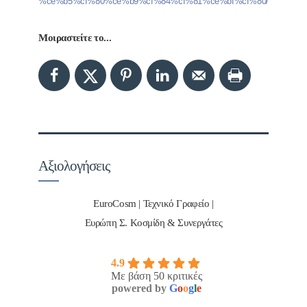
%ce%b5%cf%80%ce%b9%cf%84%cf%81%ce%bf%cf%80/
Μοιραστείτε το...
Αξιολογήσεις
EuroCosm | Τεχνικό Γραφείο |
Ευρώπη Σ. Κοσμίδη & Συνεργάτες
4.9
Με βάση 50 κριτικές
powered by
G
o
o
g
l
e