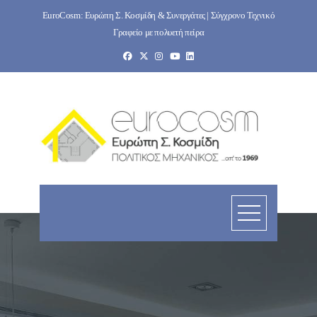
Skip
EuroCosm: Ευρώπη Σ. Κοσμίδη & Συνεργάτες | Σύγχρονο Τεχνικό
to
Γραφείο με πολυετή πείρα
content