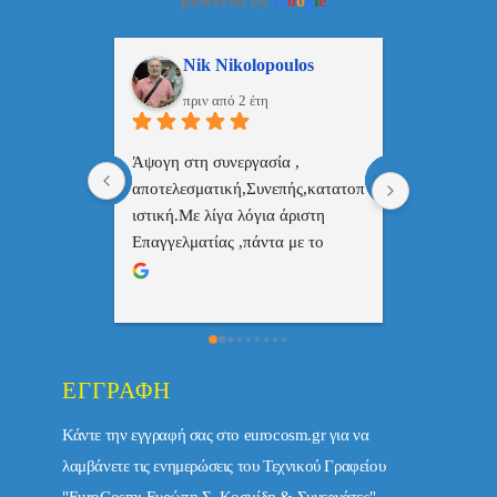
powered by
G
o
o
g
l
e
ulos
ManosBX
Νικ
πριν από 2 έτη
πριν
 , 
Επαγγελματίας  Άψογη 
Εξυπηρετική
πής,κατατοπ
συνεργασία
επαγγελματ
ριστη 
με το 
τώ πολύ 
ΕΓΓΡΑΦΉ
Κάντε την εγγραφή σας στο eurocosm.gr για να
λαμβάνετε τις ενημερώσεις του Τεχνικού Γραφείου