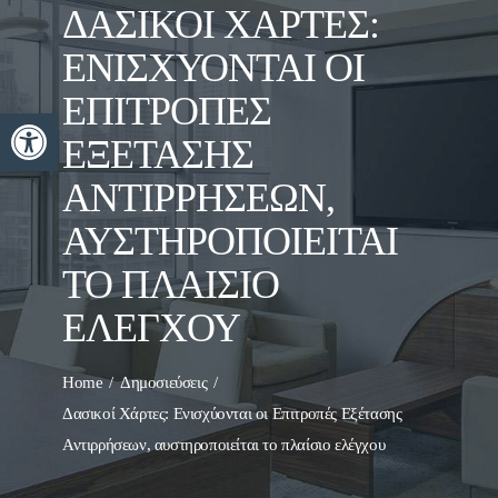
ΔΑΣΙΚΟΊ ΧΆΡΤΕΣ:
EΝΙΣΧΎΟΝΤΑΙ ΟΙ
ΕΠΙΤΡΟΠΈΣ
Ανοίξτε τη γραμμή εργαλείων
ΕΞΈΤΑΣΗΣ
ΑΝΤΙΡΡΉΣΕΩΝ,
ΑΥΣΤΗΡΟΠΟΙΕΊΤΑΙ
ΤΟ ΠΛΑΊΣΙΟ
ΕΛΈΓΧΟΥ
Home
Δημοσιεύσεις
Δασικοί Χάρτες: Eνισχύονται οι Επιτροπές Εξέτασης
Αντιρρήσεων, αυστηροποιείται το πλαίσιο ελέγχου