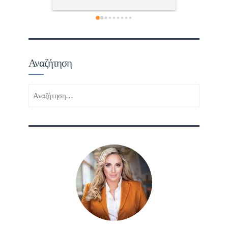
τώ πολύ 
Αναζήτηση
Αναζήτηση
για: