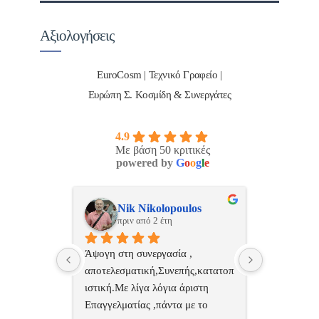
Αξιολογήσεις
EuroCosm | Τεχνικό Γραφείο |
Ευρώπη Σ. Κοσμίδη & Συνεργάτες
4.9
Με βάση 50 κριτικές
powered by
G
o
o
g
l
e
ulos
ManosBX
Νικ
πριν από 2 έτη
πριν
 , 
Επαγγελματίας  Άψογη 
Εξυπηρετική
πής,κατατοπ
συνεργασία
επαγγελματ
ριστη 
με το 