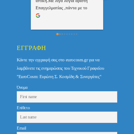
ριστη 
με το 
τώ πολύ 
ΕΓΓΡΑΦΉ
Κάντε την εγγραφή σας στο eurocosm.gr για να
λαμβάνετε τις ενημερώσεις του Τεχνικού Γραφείου
"EuroCosm: Ευρώπη Σ. Κοσμίδη & Συνεργάτες"
Όνομα
Επίθετο
Email