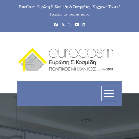
Skip
EuroCosm: Ευρώπη Σ. Κοσμίδη & Συνεργάτες | Σύγχρονο Τεχνικό
to
Γραφείο με πολυετή πείρα
content