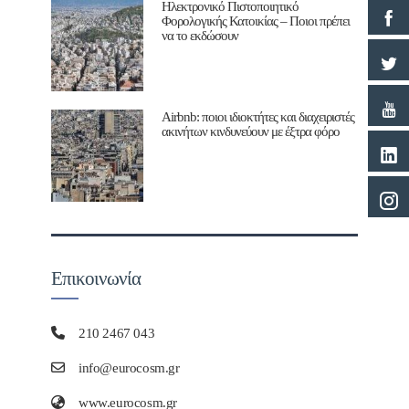
Ηλεκτρονικό Πιστοποιητικό
Φορολογικής Κατοικίας – Ποιοι πρέπει
να το εκδώσουν
Airbnb: ποιοι ιδιοκτήτες και διαχειριστές
ακινήτων κινδυνεύουν με έξτρα φόρο
Επικοινωνία
210 2467 043
info@eurocosm.gr
www.eurocosm.gr