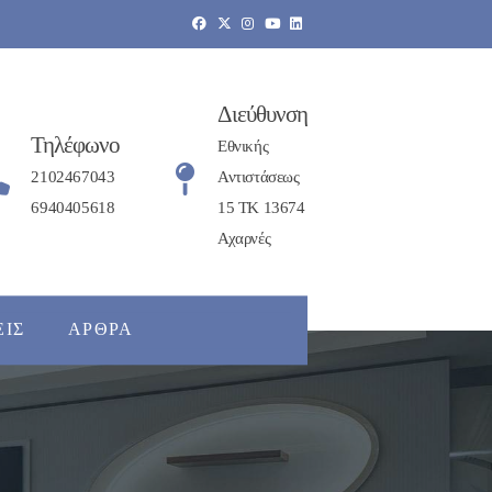
Διεύθυνση
Τηλέφωνο
Εθνικής
2102467043
Αντιστάσεως
6940405618
15 ΤΚ 13674
Αχαρνές
ΕΙΣ
ΆΡΘΡΑ