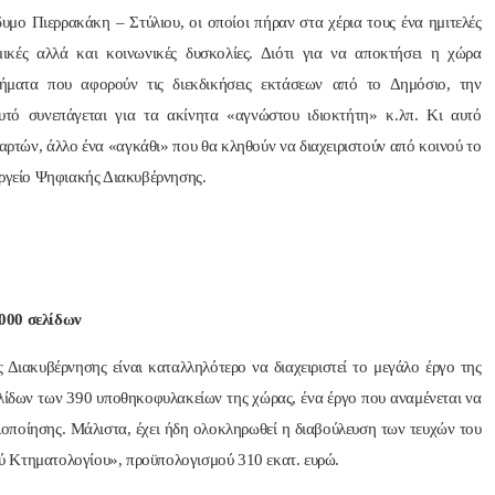
ίδυμο Πιερρακάκη – Στύλιου, οι οποίοι πήραν στα χέρια τους ένα ημιτελές
ομικές αλλά και κοινωνικές δυσκολίες. Διότι για να αποκτήσει η χώρα
ήματα που αφορούν τις διεκδικήσεις εκτάσεων από το Δημόσιο, την
υτό συνεπάγεται για τα ακίνητα «αγνώστου ιδιοκτήτη» κ.λπ. Κι αυτό
τών, άλλο ένα «αγκάθι» που θα κληθούν να διαχειριστούν από κοινού το
υργείο Ψηφιακής Διακυβέρνησης.
.000 σελίδων
 Διακυβέρνησης είναι καταλληλότερο να διαχειριστεί το μεγάλο έργο της
ίδων των 390 υποθηκοφυλακείων της χώρας, ένα έργο που αναμένεται να
 υλοποίησης. Μάλιστα, έχει ήδη ολοκληρωθεί η διαβούλευση των τευχών του
ύ Κτηματολογίου», προϋπολογισμού 310 εκατ. ευρώ.