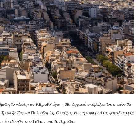
Nik Nikolopoul
πριν από 2 έτη
Άψογη στη συνεργασία ,
αποτελεσματική,Συνεπή
ατατοπιστική.Με λίγα 
λόγια άριστη 
Επαγγελματίας ,πάντα με
μισης το «Ελληνικό Κτηματολόγιο», στο ψηφιακό υπόβαθρο του οποίου θα
το χαμόγελο.Την 
 Τράπεζα Γης και Πολεοδομίες. Ο στόχος του περιορισμού της φοροδιαφυγής
Ευχαριστώ πολύ και την 
των διεκδικήσεων εκτάσεων από το Δημόσιο.
ΣΥΣΤΗΝΩ ανεπιφύλακτ