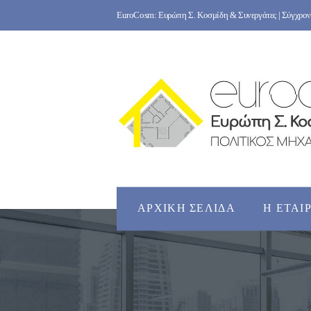
Skip
EuroCosm: Ευρώπη Σ. Κοσμίδη & Συνεργάτες | Σύγχρονο
to
content
ΑΡΧΙΚΉ ΣΕΛΊΔΑ
Η ΕΤΑΙ