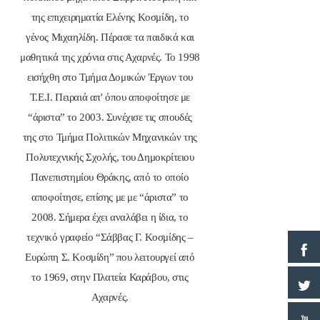
της επιχειρηματία Ελένης Κοσμίδη, το
γένος Μιχαηλίδη. Πέρασε τα παιδικά και
μαθητικά της χρόνια στις Αχαρνές. Το 1998
εισήχθη στο Τμήμα Δομικών Έργων του
Τ.Ε.Ι. Πειραιά απ' όπου αποφοίτησε με
“άριστα” το 2003. Συνέχισε τις σπουδές
της στο Τμήμα Πολιτικών Μηχανικών της
Πολυτεχνικής Σχολής, του Δημοκρίτειου
Πανεπιστημίου Θράκης, από το οποίο
αποφοίτησε, επίσης με με “άριστα” το
2008. Σήμερα έχει αναλάβει η ίδια, το
τεχνικό γραφείο “Σάββας Γ. Κοσμίδης –
Ευρώπη Σ. Κοσμίδη” που λειτουργεί από
το 1969, στην Πλατεία Καράβου, στις
Αχαρνές.