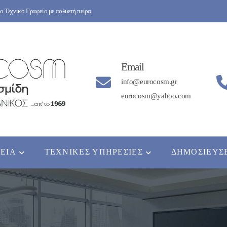
 Τεχνικό Γραφείο με πολυετή πείρα
Email
info@eurocosm.gr
eurocosm@yahoo.com
ΡΕΊΑ
ΤΕΧΝΙΚΈΣ ΥΠΗΡΕΣΊΕΣ
ΔΗΜΟΣΙΕΎΣ