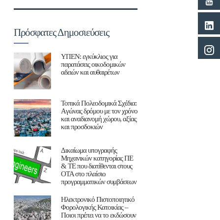
Πρόσφατες Δημοσιεύσεις
ΥΠΕΝ: εγκύκλιος για
παρατάσεις οικοδομικών
αδειών και αυθαιρέτων
Τοπικά Πολεοδομικά Σχέδια:
Aγώνας δρόμου με τον χρόνο
και αναδιανομή χώρου, αξίας
και προσδοκιών
Δικαίωμα υπογραφής
Μηχανικών κατηγορίας ΠΕ
& ΤΕ που διατίθενται στους
ΟΤΑ στο πλαίσιο
προγραμματικών συμβάσεων
Ηλεκτρονικό Πιστοποιητικό
Φορολογικής Κατοικίας –
Ποιοι πρέπει να το εκδώσουν