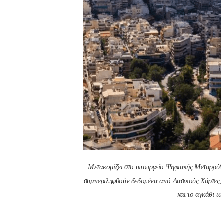
Μετακομίζει στο υπουργείο Ψηφιακής Μεταρρύθ
συμπεριληφθούν δεδομένα από Δασικούς Χάρτες,
και το αγκάθι 