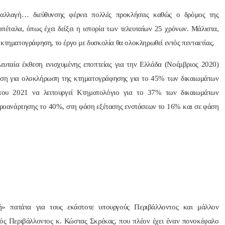
 αλλαγή… διεύθυνσης φέρνει πολλές προκλήσεις καθώς ο δρόμος της
πέταλα, όπως έχει δείξει η ιστορία των τελευταίων 25 χρόνων. Μάλιστα,
 κτηματογράφηση, το έργο με δυσκολία θα ολοκληρωθεί εντός πενταετίας.
ευταία έκθεση ενισχυμένης εποπτείας για την Ελλάδα (Νοέμβριος 2020)
μευση για ολοκλήρωση της κτηματογράφησης για το 45% των δικαιωμάτων
ς του 2021 να λειτουργεί Κτηματολόγιο για το 37% των δικαιωμάτων
/προανάρτησης το 40%, στη φάση εξέτασης ενστάσεων το 16% και σε φάση
» πατάτα για τους εκάστοτε υπουργούς Περιβάλλοντος και μάλλον
γός Περιβάλλοντος κ. Κώστας Σκρέκας, που πλέον έχει έναν πονοκέφαλο