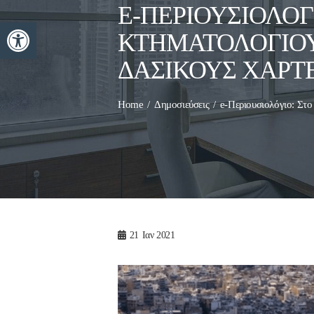
E-ΠΕΡΙΟΥΣΙΟΛΌΓ
Ανοίξτε τη γραμμή εργαλείων
ΚΤΗΜΑΤΟΛΟΓΊΟ
ΔΑΣΙΚΟΎΣ ΧΆΡΤΕ
Home
Δημοσιεύσεις
e-Περιουσιολόγιο: Στ
21
Ιαν 2021