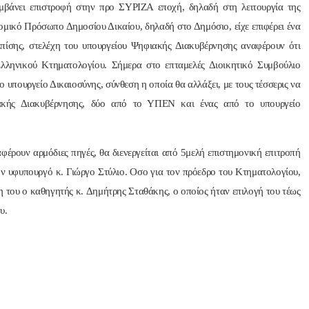
αμβάνει επιστροφή στην προ ΣΥΡΙΖΑ εποχή, δηλαδή στη λειτουργία της
ομικό Πρόσωπο Δημοσίου Δικαίου, δηλαδή στο Δημόσιο, είχε επιφέρει ένα
πίσης, στελέχη του υπουργείου Ψηφιακής Διακυβέρνησης αναφέρουν ότι
Ελληνικού Κτηματολογίου. Σήμερα στο επταμελές Διοικητικό Συμβούλιο
ο υπουργείο Δικαιοσύνης, σύνθεση η οποία θα αλλάξει, με τους τέσσερις να
ακής Διακυβέρνησης, δύο από το ΥΠΕΝ και ένας από το υπουργείο
αφέρουν αρμόδιες πηγές, θα διενεργείται από 5μελή επιστημονική επιτροπή
ν υφυπουργό κ. Γιώργο Στύλιο. Οσο για τον πρόεδρο του Κτηματολογίου,
ση του ο καθηγητής κ. Δημήτρης Σταθάκης, ο οποίος ήταν επιλογή του τέως
υ.