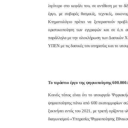
λιγότερο στο κεφάλι του, σε αντίθεση με το δ
έργο, με σοβαρές θεσμικές, τεχνικές, οικον
Κτηματολόγιο πρέπει να ξεπεραστούν προβλ
οριστικοποίηση των εγγραφών και σε ό,τι α
παράλληλα με την ολοκλήρωση των Δασικών Χαρ
ΥΠΕΝ με τις δασικές του υπηρεσίες και το υπο
Το τεράστιο έργο της ψηφιοποίησης 600.000
Κοινός τόπος είναι ότι το υπουργείο Ψηφιακής
ψηφιοποίησης πάνω από 600 εκατομμυρίων σελ
ξεκινήσει εντός του 2021, με τριετή ορίζοντα
διαγωνισμού «Υπηρεσίες Ψηφιοποίησης Εθνικο