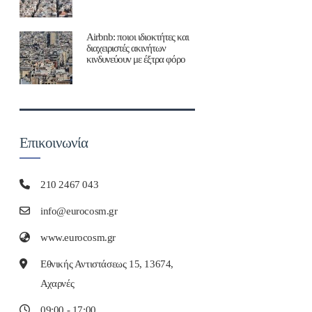
Airbnb: ποιοι ιδιοκτήτες και
διαχειριστές ακινήτων
κινδυνεύουν με έξτρα φόρο
Επικοινωνία
210 2467 043
info@eurocosm.gr
www.eurocosm.gr
Εθνικής Αντιστάσεως 15, 13674,
Αχαρνές
09:00 - 17:00