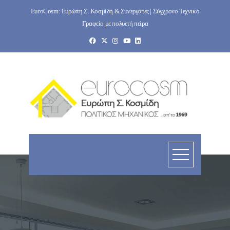
Skip
EuroCosm: Ευρώπη Σ. Κοσμίδη & Συνεργάτες | Σύγχρονο Τεχνικό
to
Γραφείο με πολυετή πείρα
content