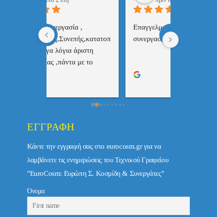
 , 
Επαγγελματίας  Άψογη 
Εξυπηρετική
πής,κατατοπ
συνεργασία
επαγγελματ
ριστη 
με το 
τώ πολύ 
ΕΓΓΡΑΦΉ
Κάντε την εγγραφή σας στο eurocosm.gr για να
λαμβάνετε τις ενημερώσεις του Τεχνικού Γραφείου
"EuroCosm: Ευρώπη Σ. Κοσμίδη & Συνεργάτες"
Όνομα