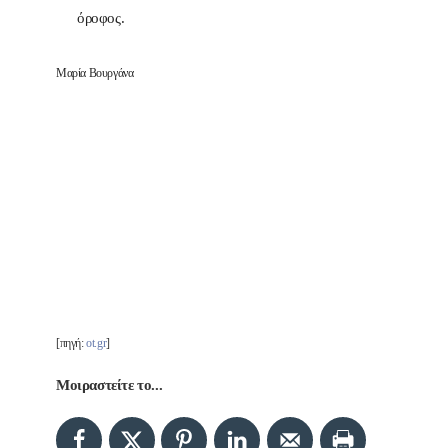
όροφος.
Μαρία Βουργάνα
[πηγή:
ot.gr
]
Μοιραστείτε το...