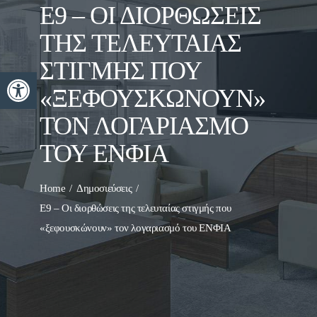
Ε9 – ΟΙ ΔΙΟΡΘΏΣΕΙΣ
ΤΗΣ ΤΕΛΕΥΤΑΊΑΣ
ΣΤΙΓΜΉΣ ΠΟΥ
Ανοίξτε τη γραμμή εργαλείων
«ΞΕΦΟΥΣΚΏΝΟΥΝ»
ΤΟΝ ΛΟΓΑΡΙΑΣΜΌ
ΤΟΥ ΕΝΦΙΑ
Home
Δημοσιεύσεις
Ε9 – Οι διορθώσεις της τελευταίας στιγμής που
«ξεφουσκώνουν» τον λογαριασμό του ΕΝΦΙΑ