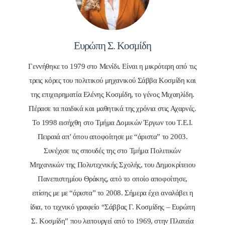
Ευρώπη Σ. Κοσμίδη
Γεννήθηκε το 1979 στο Μενίδι. Είναι η μικρότερη από τις
τρεις κόρες του πολιτικού μηχανικού Σάββα Κοσμίδη και
της επιχειρηματία Ελένης Κοσμίδη, το γένος Μιχαηλίδη.
Πέρασε τα παιδικά και μαθητικά της χρόνια στις Αχαρνές.
Το 1998 εισήχθη στο Τμήμα Δομικών Έργων του Τ.Ε.Ι.
Πειραιά απ' όπου αποφοίτησε με “άριστα” το 2003.
Συνέχισε τις σπουδές της στο Τμήμα Πολιτικών
Μηχανικών της Πολυτεχνικής Σχολής, του Δημοκρίτειου
Πανεπιστημίου Θράκης, από το οποίο αποφοίτησε,
επίσης με με “άριστα” το 2008. Σήμερα έχει αναλάβει η
ίδια, το τεχνικό γραφείο “Σάββας Γ. Κοσμίδης – Ευρώπη
Σ. Κοσμίδη” που λειτουργεί από το 1969, στην Πλατεία