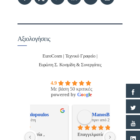
Αξιολογήσεις
EuroCosm | Τεχνικό Γραφείο |
Ευρώπη Σ. Κοσμίδη & Συνεργάτες
4.9
Με βάση 50 κριτικές
powered by
G
o
o
g
l
e
ulos
ManosBX
Νικ
πριν από 2 έτη
πριν
 , 
Επαγγελματίας  Άψογη 
Εξυπηρετική