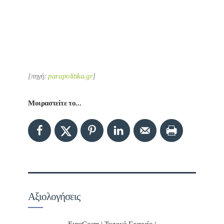
[πηγή:
parapolitika.gr
]
Μοιραστείτε το...
Αξιολογήσεις
EuroCosm | Τεχνικό Γραφείο |