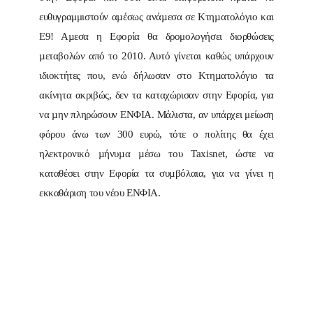
ευθυγραμμιστούν αµέσως ανάµεσα σε Κτηµατολόγιο και
Ε9! Αµεσα η Εφορία θα δρομολογήσει διορθώσεις
µεταβολών από το 2010. Αυτό γίνεται καθώς υπάρχουν
ιδιοκτήτες που, ενώ δήλωσαν στο Κτηµατολόγιο τα
ακίνητα ακριβώς, δεν τα καταχώρισαν στην Εφορία, για
να µην πληρώσουν ΕΝΦΙΑ. Μάλιστα, αν υπάρχει μείωση
φόρου άνω των 300 ευρώ, τότε ο πολίτης θα έχει
ηλεκτρονικό µήνυµα µέσω του Taxisnet, ώστε να
καταθέσει στην Εφορία τα συµβόλαια, για να γίνει η
εκκαθάριση του νέου ΕΝΦΙΑ.