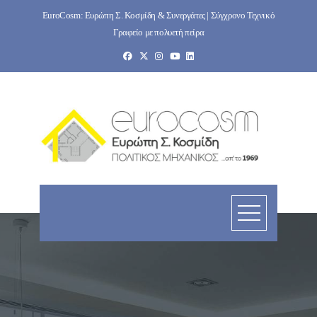
Skip
EuroCosm: Ευρώπη Σ. Κοσμίδη & Συνεργάτες | Σύγχρονο Τεχνικό
to
Γραφείο με πολυετή πείρα
content