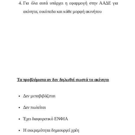
Για όλα αυτά υπάρχει η εφαρµογή στην ΑΑ∆Ε για
ακίνητα, οικόπεδα και κάθε µορφή ακινήτου
Τα προβλήµατα αν δεν δηλωθεί σωστά το ακίνητο
∆εν µεταβιβάζεται
∆εν πωλείται
Έχει διαφορετικό ΕΝΦΙΑ
Η εκκρεµότητα δημιουργεί χρέη