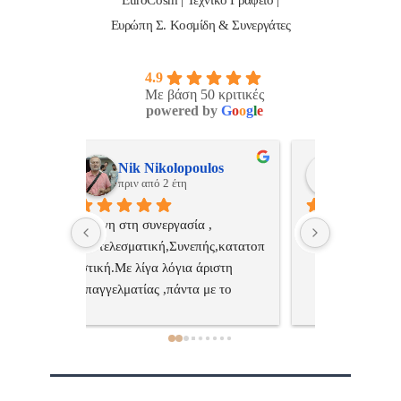
Ευρώπη Σ. Κοσμίδη & Συνεργάτες
4.9
Με βάση 50 κριτικές
powered by
G
o
o
g
l
e
ulos
ManosBX
Νικ
πριν από 2 έτη
πριν
 , 
Επαγγελματίας  Άψογη 
Εξυπηρετική
πής,κατατοπ
συνεργασία
επαγγελματ
ριστη 
με το 
τώ πολύ 