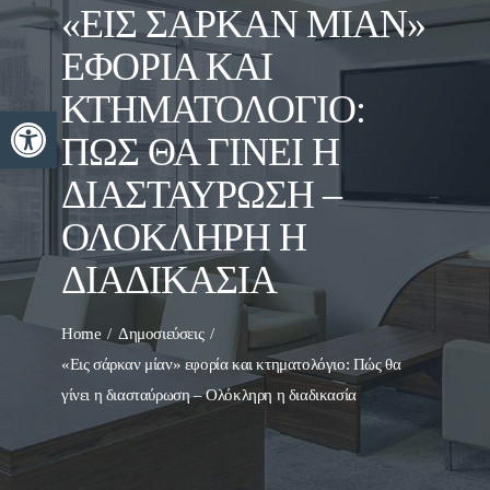
«ΕΙΣ ΣΆΡΚΑΝ ΜΊΑΝ»
ΕΦΟΡΊΑ ΚΑΙ
ΚΤΗΜΑΤΟΛΌΓΙΟ:
Ανοίξτε τη γραμμή εργαλείων
ΠΏΣ ΘΑ ΓΊΝΕΙ Η
ΔΙΑΣΤΑΎΡΩΣΗ –
ΟΛΌΚΛΗΡΗ Η
ΔΙΑΔΙΚΑΣΊΑ
Home
Δημοσιεύσεις
«Εις σάρκαν μίαν» εφορία και κτηματολόγιο: Πώς θα
γίνει η διασταύρωση – Ολόκληρη η διαδικασία