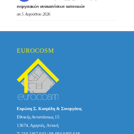
ενεργειακών ανακαινίσεων κατοικιών
on 5 Αυγούστου 2026
EUROCOSM
Ευρώπη Σ. Κοσμίδη & Συνεργάτες
Εθνικής Αντιστάσεως 15
13674, Αχαρνές, Αττική
Τ: 210 2467 043 | Μ: 694 0405 618