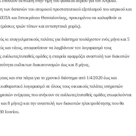
 επιπλέον έκπτωση στην τιμή του φυσικού αερίου για τον Απρίλιο.
η των δαπανών του ατομικού προστατευτικού εξοπλισμού του ιατρικού και
ΕΠΑ και Ιπποκράτειο Θεσσαλονίκης, προκειμένου να καλυφθούν οι
(μάσκες τριών τύπων και αντισηπτικά χειρός).
ς κι επαγγελματικούς πελάτες για διάστημα τουλάχιστον ενός μήνα και 5
ούς και νέους, αποφασίσουν να λαμβάνουν τον λογαριασμό τους
τις ευάλωτες/ευπαθείς ομάδες η εταιρεία εφαρμόζει αναστολή των διακοπών
νατότητα ευέλικτων διακανονισμών έως και 8 μήνες.
ειας και στα πάγια για το χρονικό διάστημα από 1/4/2020 έως και
κκαθαριστικό λογαριασμό σε όλους τους οικιακούς πελάτες υπηρεσιών
ηρεσιών ενέργειας που ανήκουν σε ευάλωτες/ευπαθείς ομάδες επωφελούνται
ς και 8 μήνες) και την αναστολή των διακοπών ηλεκτροδότησης που θα
30 Ιουνίου.