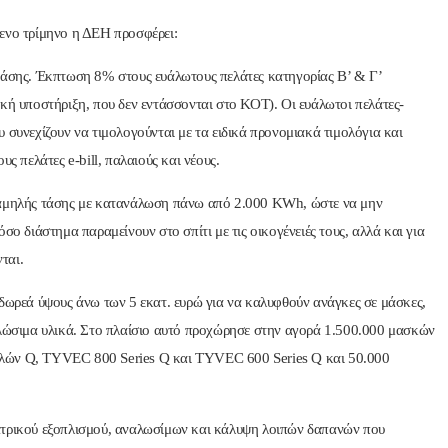
μενο τρίμηνο η ΔΕΗ προσφέρει:
τάσης. Έκπτωση 8% στους ευάλωτους πελάτες κατηγορίας Β’ & Γ’
κή υποστήριξη, που δεν εντάσσονται στο ΚΟΤ). Οι ευάλωτοι πελάτες-
 συνεχίζουν να τιμολογούνται με τα ειδικά προνομιακά τιμολόγια και
ς πελάτες e-bill, παλαιούς και νέους.
χαμηλής τάσης με κατανάλωση πάνω από 2.000 KWh, ώστε να μην
σο διάστημα παραμείνουν στο σπίτι με τις οικογένειές τους, αλλά και για
ται.
 δωρεά ύψους άνω των 5 εκατ. ευρώ για να καλυφθούν ανάγκες σε μάσκες,
αλώσιμα υλικά. Στο πλαίσιο αυτό προχώρησε στην αγορά 1.500.000 μασκών
λών Q, TYVEC 800 Series Q και TYVEC 600 Series Q και 50.000
 ιατρικού εξοπλισμού, αναλωσίμων και κάλυψη λοιπών δαπανών που