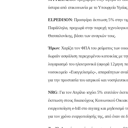
ύστερα από επικοινωνία με το Υπουργείο Υγείας
ELPEDISON
: Προσφέρει έκπτωση 5% στην τιμή
Παράλληλα, προχωρά στην παροχή τεχνολογικού
Θεσσαλονίκης, βάσει των αναγκών τους.
Ήρων
: Χαρίζει τον ΦΠΑ του ρεύματος των οικ
δωρεάν ασφάλιση περιεχομένου κατοικίας με την
λογαριασμό του ηλεκτρονικά (αφορά 12μηνη παρ
νοσοκομείο «Ευαγγελισμός», απαραίτητων αναλ
για την προστασία του ιατρικού και νοσηλευτικ
NRG
: Για τον Απρίλιο ισχύει 5% επιπλέον έκ
έκπτωση στους δικαιούχους Κοινωνικού Οικιακ
ενεργοποίηση e-bill στο mynrg και μηδενισμό τ
για τον χρόνο ενεργοποίησής της, από έναν σε δ