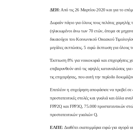
ΔΕΗ
: Από τις 26 Μαρτίου 2020 και για το επό
Δωρεάν πάγιο για όλους τους πελάτες χαμηλής 
(ηλικιωμένοι άνω των 70 ετών, άτομα σε μηχανι
δικαιούχοι του Κοινωνικού Οικιακού Τιμολογίου
μεγάλες εκπτώσεις. 5 ευρώ έκπτωση για όλους του
Έκπτωση 8% για νοικοκυριά και επιχειρήσεις 
επιβαρυνθούν από τις υψηλές καταναλώσεις για ό
τις επιχειρήσεις, που αυτή την περίοδο δοκιμάζον
Επιπλέον η επιχείρηση αποφάσισε να προβεί σε
προστατευτικές στολές και γυαλιά και άλλα αν
FPP2Q και FPP3Q, 75.000 προστατευτικών στο
προστατευτικών γυαλιών Q.
ΕΛΠΕ
: Διαθέτει εκατομμύρια ευρώ για αγορά