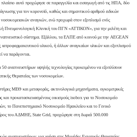
το πλαίσιο αυτό προχώρησε σε παραγγελία και εισαγωγή από τις ΗΠΑ, δύο
ιάγνωσης για τον κορονοϊό, καθώς και σημαντικού αριθμού ειδικών
ν νοσοκομειακών αναγκών, ενώ προχωρά στον εξοπλισμό ενός
ακή Πνευμονολογική Κλινική του ΠΓΝ «ΑΤΤΙΚΟΝ», για την μελέτη και
ο αναπνευστικό σύστημα. Εξάλλου, τα ΕΛΠΕ από κοινού με την AEGEAN
ς ιατροφαρμακευτικού υλικού, ή άλλων αναγκαίων υλικών και εξοπλισμού
ί να παράγονται.
ά 50 αναπνευστήρων υψηλής τεχνολογίας προκειμένου να εξοπλίσουν
τατικής Θεραπείας των νοσοκομείων.
στήρες ΜΕΘ και μεταφοράς, ακτινολογικά μηχανήματα, ογκομετρικές
υς και προκατασκευασμένους οικισμούς isobox για το Νοσοκομείο
ών, το Πανεπιστημιακό Νοσοκομείο Ηρακλείου και το Γενικό
ίρος του ΑΔΜΗΕ, State Grid, προχώρησε στη δωρεά 500.000
ικών αναπνευστήρων, για χρήση στις Μονάδες Εντατικής Θεραπείας,