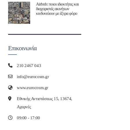
Airbnb: ποιοι ιδιοκτήτες και
διαχειριστές ακινήτων
κινδυνεύουν με έξτρα φόρο
Επικοινωνία
210 2467 043
info@eurocosm.gr
www.eurocosm.gr
Εθνικής Αντιστάσεως 15, 13674,
Αχαρνές
09:00 - 17:00