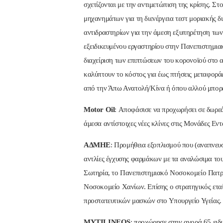
σχετίζονται με την αντιμετώπιση της κρίσης. Σ
μηχανημάτων για τη διενέργεια τεστ μοριακής δ
αντιδραστηρίων για την άμεση εξυπηρέτηση τω
εξειδικευμένου εργαστηρίου στην Πανεπιστημι
διαχείριση των επιπτώσεων του κορονοϊού στ
καλύπτουν το κόστος για έως πτήσεις μεταφορά
από την Άπω Ανατολή/Κίνα ή όπου αλλού μπορε
Motor Oil
: Αποφάσισε να προχωρήσει σε δωρε
άμεσα αντίστοιχες νέες κλίνες στις Μονάδες Εν
ΑΔΜΗΕ
: Προμήθεια εξοπλισμού που (αναπνευ
αντλίες έγχυσης φαρμάκων με τα αναλώσιμα το
Σωτηρία, το Πανεπιστημιακό Νοσοκομείο Πατρ
Νοσοκομείο Χανίων. Επίσης ο στρατηγικός ετα
προστατευτικών μασκών στο Υπουργείο Υγείας.
MYTILINEOS
: προχώρησε στην αγορά 65 ειδ