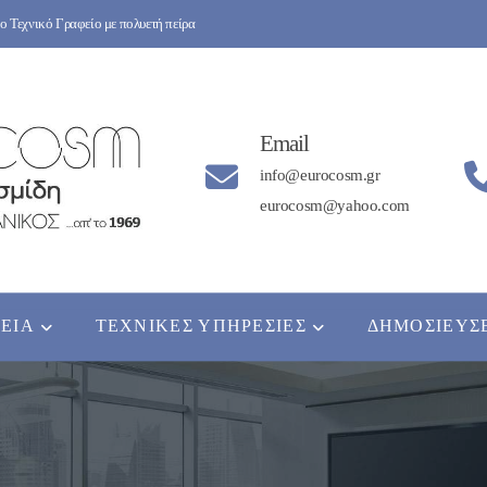
 Τεχνικό Γραφείο με πολυετή πείρα
Email
info@eurocosm.gr
eurocosm@yahoo.com
ΡΕΊΑ
ΤΕΧΝΙΚΈΣ ΥΠΗΡΕΣΊΕΣ
ΔΗΜΟΣΙΕΎΣ