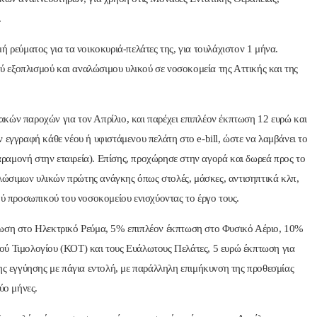
.
 ρεύματος για τα νοικοκυριά-πελάτες της, για τουλάχιστον 1 μήνα.
 εξοπλισμού και αναλώσιμου υλικού σε νοσοκομεία της Αττικής και της
ιακών παροχών για τον Απρίλιο, και παρέχει επιπλέον έκπτωση 12 ευρώ και
 εγγραφή κάθε νέου ή υφιστάμενου πελάτη στο e-bill, ώστε να λαμβάνει το
αμονή στην εταιρεία). Επίσης, προχώρησε στην αγορά και δωρεά προς το
ώσιμων υλικών πρώτης ανάγκης όπως στολές, μάσκες, αντισηπτικά κλπ,
ού προσωπικού του νοσοκομείου ενισχύοντας το έργο τους.
πτωση στο Ηλεκτρικό Ρεύμα, 5% επιπλέον έκπτωση στο Φυσικό Αέριο, 10%
ού Τιμολογίου (ΚΟΤ) και τους Ευάλωτους Πελάτες, 5 ευρώ έκπτωση για
ης εγγύησης με πάγια εντολή, με παράλληλη επιμήκυνση της προθεσμίας
ύο μήνες.