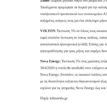
ZeniΘ
: Δωρεάν μηνιαίο πάγιο στο ρεύμα και 5%
Ταυτόχρονα προχώρησε σε δωρεά για την κάλυψ
νοσηλευτικού προσωπικού των νοσοκομείων ΑΧ
αυξημένες ανάγκες τους για ένα ολόκληρο μήνα 
VOLTON
: Έκπτωση 5% σε όλους τους οικιακού
ευρώ επιπλέον έκπτωση σε όσους πελάτες, παλι
αποκλειστικά ηλεκτρονικά (e-bill). Επίσης για 
ηλεκτροδότησης για τρεις μήνες και παρέχει δυ
Nova Energy
: Έκπτωση 5% στις χρεώσεις ενέργ
30/4/2020 η οποία θα αποδοθεί στον επόμενο ε
Nova Energy. Επιπλέον, οι οικιακοί πελάτες υπ
με τη δυνατότητα ευέλικτου διακανονισμού (έω
ισχύουν για τις υπηρεσίες Nova Energy έως και 
Πηγή: iefimerida.gr