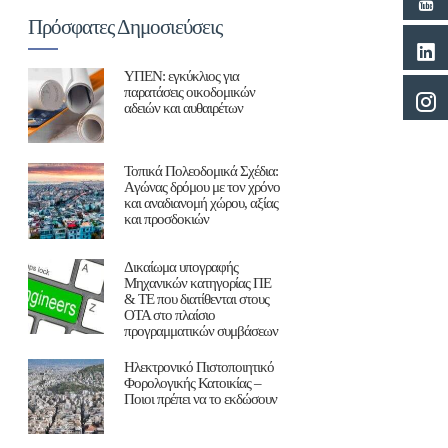
Πρόσφατες Δημοσιεύσεις
ΥΠΕΝ: εγκύκλιος για
παρατάσεις οικοδομικών
αδειών και αυθαιρέτων
Τοπικά Πολεοδομικά Σχέδια:
Aγώνας δρόμου με τον χρόνο
και αναδιανομή χώρου, αξίας
και προσδοκιών
Δικαίωμα υπογραφής
Μηχανικών κατηγορίας ΠΕ
& ΤΕ που διατίθενται στους
ΟΤΑ στο πλαίσιο
προγραμματικών συμβάσεων
Ηλεκτρονικό Πιστοποιητικό
Φορολογικής Κατοικίας –
Ποιοι πρέπει να το εκδώσουν