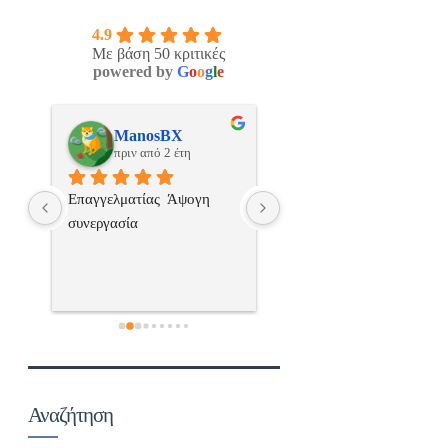
4.9
Με βάση 50 κριτικές
powered by
G
o
o
g
l
e
os
ManosBX
Νικος Σταυριανο
πριν από 2 έτη
πριν από 2 έτη
 
Επαγγελματίας  Άψογη 
Εξυπηρετική, γρήγορη, και
ς,κ
συνεργασία
σωστή 
επαγγελματιαςΕυχαριστώ 
πολύ
 
α..
Αναζήτηση