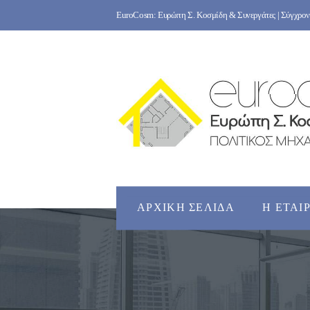
Skip
EuroCosm: Ευρώπη Σ. Κοσμίδη & Συνεργάτες | Σύγχρονο
to
content
ΑΡΧΙΚΉ ΣΕΛΊΔΑ
Η ΕΤΑΙ