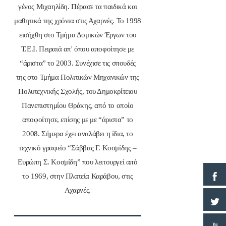
γένος Μιχαηλίδη. Πέρασε τα παιδικά και
μαθητικά της χρόνια στις Αχαρνές. Το 1998
εισήχθη στο Τμήμα Δομικών Έργων του
Τ.Ε.Ι. Πειραιά απ' όπου αποφοίτησε με
“άριστα” το 2003. Συνέχισε τις σπουδές
της στο Τμήμα Πολιτικών Μηχανικών της
Πολυτεχνικής Σχολής, του Δημοκρίτειου
Πανεπιστημίου Θράκης, από το οποίο
αποφοίτησε, επίσης με με “άριστα” το
2008. Σήμερα έχει αναλάβει η ίδια, το
τεχνικό γραφείο “Σάββας Γ. Κοσμίδης –
Ευρώπη Σ. Κοσμίδη” που λειτουργεί από
το 1969, στην Πλατεία Καράβου, στις
Αχαρνές.