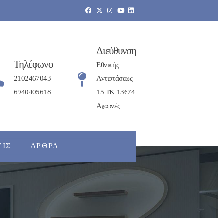
Διεύθυνση
Τηλέφωνο
Εθνικής
2102467043
Αντιστάσεως
6940405618
15 ΤΚ 13674
Αχαρνές
ΕΙΣ
ΆΡΘΡΑ