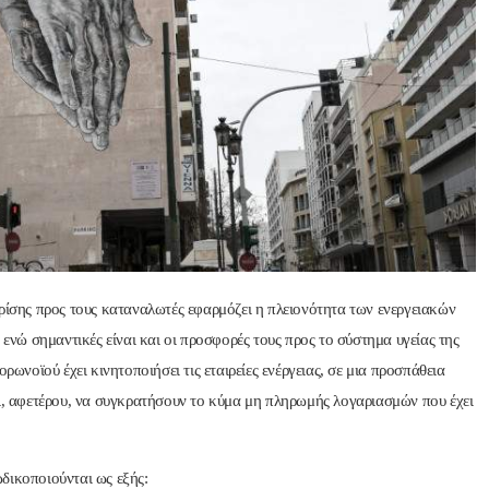
Nik Nikolopoul
πριν από 2 έτη
Άψογη στη συνεργασία ,
αποτελεσματική,Συνεπή
ατατοπιστική.Με λίγα 
λόγια άριστη 
κρίσης προς τους καταναλωτές εφαρμόζει η πλειονότητα των ενεργειακών
Επαγγελματίας ,πάντα με
 ενώ σημαντικές είναι και οι προσφορές τους προς το σύστημα υγείας της
το χαμόγελο.Την 
ρωνοϊού έχει κινητοποιήσει τις εταιρείες ενέργειας, σε μια προσπάθεια
Ευχαριστώ πολύ και την 
ΣΥΣΤΗΝΩ ανεπιφύλακτ
αι, αφετέρου, να συγκρατήσουν το κύμα μη πληρωμής λογαριασμών που έχει
δικοποιούνται ως εξής: