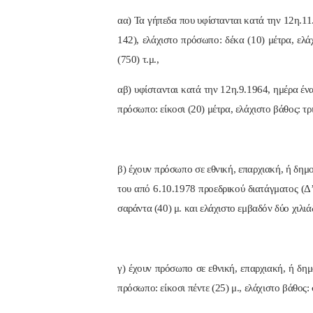
αα) Τα γήπεδα που υφίστανται κατά την 12η.11
142), ελάχιστο πρόσωπο: δέκα (10) μέτρα, ελά
(750) τ.μ.,
αβ) υφίστανται κατά την 12η.9.1964, ημέρα έν
πρόσωπο: είκοσι (20) μέτρα, ελάχιστο βάθος: τρι
β) έχουν πρόσωπο σε εθνική, επαρχιακή, ή δημ
του από 6.10.1978 προεδρικού διατάγματος (Δ’ 
σαράντα (40) μ. και ελάχιστο εμβαδόν δύο χιλιάδ
γ) έχουν πρόσωπο σε εθνική, επαρχιακή, ή δημ
πρόσωπο: είκοσι πέντε (25) μ., ελάχιστο βάθος: 