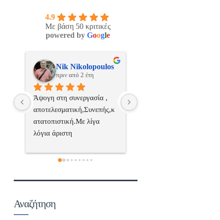
4.9
Με βάση 50 κριτικές
powered by
G
o
o
g
l
e
os
ManosBX
Νικος Σταυριανο
πριν από 2 έτη
πριν από 2 έτη
 
Επαγγελματίας  Άψογη 
Εξυπηρετική, γρήγορη, και
ς,κ
συνεργασία
σωστή 
επαγγελματιαςΕυχαριστώ 
πολύ
 
α..
Αναζήτηση