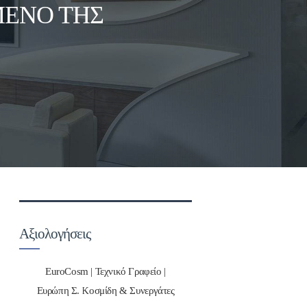
ΜΕΝΟ ΤΗΣ
Αξιολογήσεις
EuroCosm | Τεχνικό Γραφείο |
Ευρώπη Σ. Κοσμίδη & Συνεργάτες