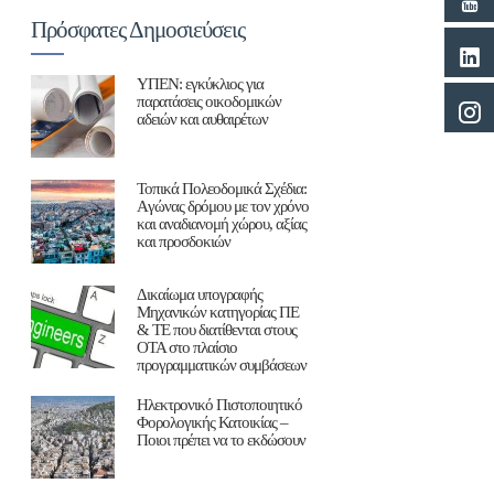
Πρόσφατες Δημοσιεύσεις
ΥΠΕΝ: εγκύκλιος για
παρατάσεις οικοδομικών
αδειών και αυθαιρέτων
Τοπικά Πολεοδομικά Σχέδια:
Aγώνας δρόμου με τον χρόνο
και αναδιανομή χώρου, αξίας
και προσδοκιών
Δικαίωμα υπογραφής
Μηχανικών κατηγορίας ΠΕ
& ΤΕ που διατίθενται στους
ΟΤΑ στο πλαίσιο
προγραμματικών συμβάσεων
Ηλεκτρονικό Πιστοποιητικό
Φορολογικής Κατοικίας –
Ποιοι πρέπει να το εκδώσουν