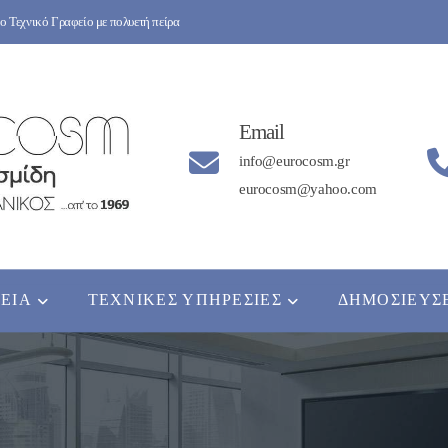
 Τεχνικό Γραφείο με πολυετή πείρα
Email
info@eurocosm.gr
eurocosm@yahoo.com
ΡΕΊΑ
ΤΕΧΝΙΚΈΣ ΥΠΗΡΕΣΊΕΣ
ΔΗΜΟΣΙΕΎΣ