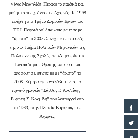
γένος Μιχαηλίδη. Πέρασε τα παιδικά και
μαθητικά της χρόνια στις Αχαρνές. Το 1998
εισήχθη στο Τμήμα Δομικών Έργων του
Τ.Ε.Ι. Πειραιά απ' όπου αποφοίτησε με
“άριστα” το 2003. Συνέχισε τις σπουδές
της στο Τμήμα Πολιτικών Μηχανικών της
Πολυτεχνικής Σχολής, του Δημοκρίτειου
Πανεπιστημίου Θράκης, από το οποίο
αποφοίτησε, επίσης με με “άριστα” το
2008. Σήμερα έχει αναλάβει η ίδια, το
τεχνικό γραφείο “Σάββας Γ. Κοσμίδης –
Ευρώπη Σ. Κοσμίδη” που λειτουργεί από
το 1969, στην Πλατεία Καράβου, στις
Αχαρνές.