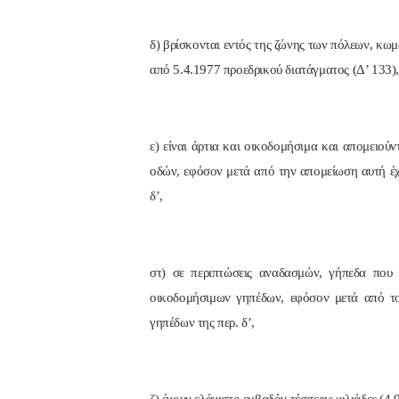
δ) βρίσκονται εντός της ζώνης των πόλεων, κωμ
από 5.4.1977 προεδρικού διατάγματος (Δ’ 133), 
ε) είναι άρτια και οικοδομήσιμα και απομειού
οδών, εφόσον μετά από την απομείωση αυτή έχο
δ’,
στ) σε περιπτώσεις αναδασμών, γήπεδα που 
οικοδομήσιμων γηπέδων, εφόσον μετά από το
γηπέδων της περ. δ’,
ζ) έχουν ελάχιστο εμβαδόν τέσσερις χιλιάδες (4.