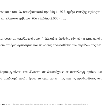
ών και οικισμών και είχαν κατά την 24η.4.1977, ημέρα έναρξης ισχύος του
και ελάχιστο εμβαδόν: δύο χιλιάδες (2.000) τ.μ.,
νται συνεπεία απαλλοτριώσεων ή διάνοιξης διεθνών, εθνικών ή επαρχιακών
υν τα όρια αρτιότητας και τις λοιπές προϋποθέσεις των γηπέδων της περ.
δημιουργούνται και δίνονται σε δικαιούχους σε ανταλλαγή αρτίων και
ν αναδασμό αυτόν έχουν τα όρια αρτιότητας και τις προϋποθέσεις των
000) τ.μ., όταν επ’ αυτών ανεγείρονται τουριστικές εγκαταστάσεις.».