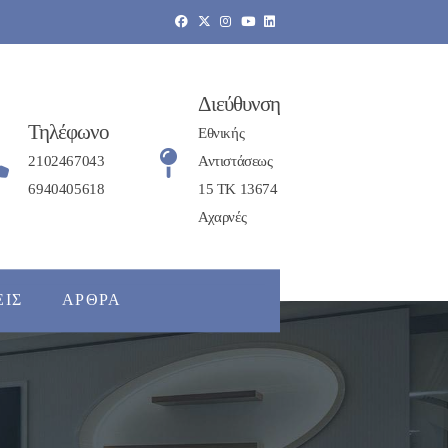
Διεύθυνση
Τηλέφωνο
Εθνικής
2102467043
Αντιστάσεως
6940405618
15 ΤΚ 13674
Αχαρνές
ΕΙΣ
ΆΡΘΡΑ