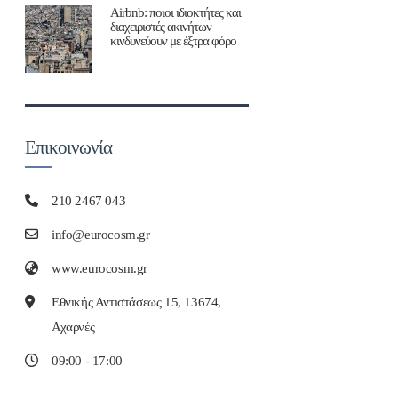
Airbnb: ποιοι ιδιοκτήτες και
διαχειριστές ακινήτων
κινδυνεύουν με έξτρα φόρο
Επικοινωνία
210 2467 043
info@eurocosm.gr
www.eurocosm.gr
Εθνικής Αντιστάσεως 15, 13674,
Αχαρνές
09:00 - 17:00