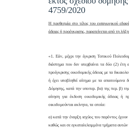
εκτός σχεδίου δόμησης
4759/2020
Η προθεσμία στο τέλος του εισαγωγικού εδαφί
άδειας ή προέγκρισης, παρατείνεται από τη λήξη
«1. Εάν, μέχρι την έγκριση Τοπικού Πολεοδο
διάστημα που δεν υπερβαίνει τα δύο (2) έτη 
προέγκρισης οικοδομικής άδειας με τα δικαιολογ
ή έχει υποβληθεί αίτημα με τα απαιτούμενα 
Δόμησης, κατά την υποπερ. βα) της περ. β) τη
αίτηση για έκδοση οικοδομικής άδειας ή π
οικοδομούνται ακίνητα, τα οποία:
α) κατά την έναρξη ισχύος του παρόντος έχουν π
καθώς και σε εγκαταλελειμμένα τμήματα αυτών 