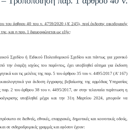
 – Τροποποίηση παρ. 1 άρθρου 40 ν.
ου του άρθρου 40 του ν. 4759/2020 (Α’ 245), περί έκδοσης οικοδομικής
 της, και η παρ. 1 διαμορφώνεται ως εξής
:
μικού Σχεδίου ή Ειδικού Πολεοδομικού Σχεδίου και πάντως για χρονικό
από την έναρξη ισχύος του παρόντος, έχει υποβληθεί αίτημα για έκδοση
ητικά και τις μελέτες της παρ. 5 του άρθρου 35 του ν. 4495/2017 (Α’ 167)
δικαιολογητικά για έκδοση έγγραφης βεβαίωσης της αρμόδιας Υπηρεσίας
ς παρ. 2 του άρθρου 38 του ν. 4495/2017, αν στην τελευταία περίπτωση η
ροέγκρισης υποβληθεί μέχρι και την 31η Μαρτίου 2024, μπορούν να
ρόσωπο σε διεθνείς, εθνικές, επαρχιακές, δημοτικές και κοινοτικές οδούς,
και σε σιδηροδρομικές γραμμές και εφόσον έχουν: