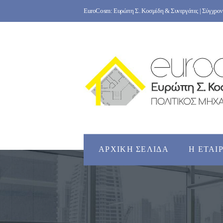
Skip
EuroCosm: Ευρώπη Σ. Κοσμίδη & Συνεργάτες | Σύγχρονο
to
content
ΑΡΧΙΚΉ ΣΕΛΊΔΑ
Η ΕΤΑΙ