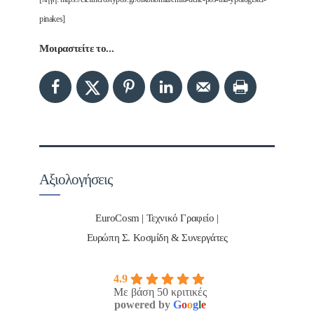
pinakes]
Μοιραστείτε το...
Αξιολογήσεις
EuroCosm | Τεχνικό Γραφείο |
Ευρώπη Σ. Κοσμίδη & Συνεργάτες
4.9
Με βάση 50 κριτικές
powered by
G
o
o
g
l
e