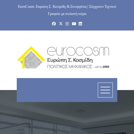
Skip
EuroCosm: Ευρώπη Σ. Κοσμίδη & Συνεργάτες | Σύγχρονο Τεχνικό
to
Γραφείο με πολυετή πείρα
content