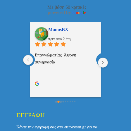
Με βάση 50 κριτικές
powered by
G
o
o
g
l
e
ulos
ManosBX
Νικ
πριν από 2 έτη
πριν
 , 
Επαγγελματίας  Άψογη 
Εξυπηρετική
πής,κατατοπ
συνεργασία
επαγγελματ
ριστη 
με το 
τώ πολύ 
ΕΓΓΡΑΦΉ
Κάντε την εγγραφή σας στο eurocosm.gr για να