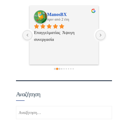
ulos
ManosBX
Νικ
πριν από 2 έτη
πριν
 , 
Επαγγελματίας  Άψογη 
Εξυπηρετική
πής,κατατοπ
συνεργασία
επαγγελματ
ριστη 
με το 
τώ πολύ 
Αναζήτηση
Αναζήτηση
για: