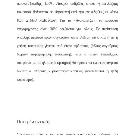
αποκέντρωσης 15%. Αφορά αιτήσεις όπου η επιλέξιμη
κατοικία βρίσκεται σε δημοτική ενότητα με πληθυσμό κάτω
των 2.000 κατοίκων.
Για το «Ανακαινίζω», το ποσοστό
επιχορήγησης είναι 30% οριζόντια για όλους. Σε περίπτωση
ύπαρξης περισσότερων συγκυρίων σε επιλέξιμη κατοικία ή αν η
χρήση κατοικίας γίνεται από έτερο πρόσωπο, (άλλος συγκύριος,
δωρεάν παραχώρηση, ενοικίαση), τότε ο αιτών (επιλέξιμος
σύμφωνα με τα ηλικιακά κριτήρια) θα πρέπει να έχει εμπράγματο
δικαίωμα πλήρους κυριότητας/επικαρπίας (αποκλείεται η ψιλή
κυριότητα).
Ποιοι μένουν εκτός
Σύμφωνα πάντα με τον προδημοσιευμένο οδηγό, το