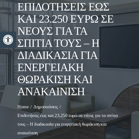
ΕΠΙΔΟΤΉΣΕΙΣ ΈΩΣ
ΚΑΙ 23.250 ΕΥΡΏ ΣΕ
ΝΈΟΥΣ ΓΙΑ ΤΑ
Ανοίξτε τη γραμμή εργαλείων
ΣΠΊΤΙΑ ΤΟΥΣ – Η
ΔΙΑΔΙΚΑΣΊΑ ΓΙΑ
ΕΝΕΡΓΕΙΑΚΉ
ΘΩΡΆΚΙΣΗ ΚΑΙ
ΑΝΑΚΑΊΝΙΣΗ
Home
Δημοσιεύσεις
Επιδοτήσεις έως και 23.250 ευρώ σε νέους για τα σπίτια
τους – Η διαδικασία για ενεργειακή θωράκιση και
ανακαίνιση