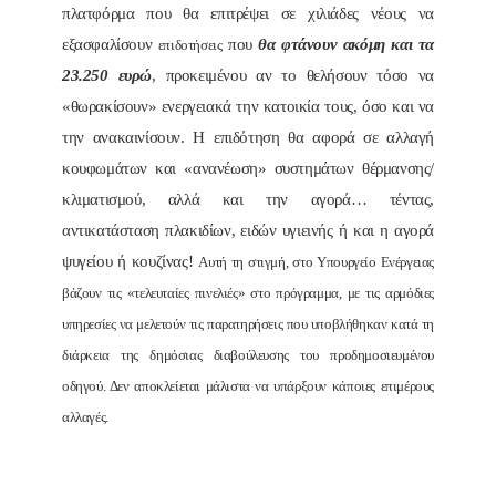
πλατφόρμα που θα επιτρέψει σε χιλιάδες νέους να
εξασφαλίσουν
που
θα φτάνουν ακόμη και τα
επιδοτήσεις
23.250 ευρώ
, προκειμένου αν το θελήσουν τόσο να
«θωρακίσουν» ενεργειακά την κατοικία τους, όσο και να
την ανακαινίσουν. Η επιδότηση θα αφορά σε αλλαγή
κουφωμάτων και «ανανέωση» συστημάτων θέρμανσης/
κλιματισμού, αλλά και την αγορά… τέντας,
αντικατάσταση πλακιδίων, ειδών υγιεινής ή και η αγορά
ψυγείου ή κουζίνας!
Αυτή τη στιγμή, στο Υπουργείο Ενέργειας
βάζουν τις «τελευταίες πινελιές» στο πρόγραμμα, με τις αρμόδιες
υπηρεσίες να μελετούν τις παρατηρήσεις που υποβλήθηκαν κατά τη
διάρκεια της δημόσιας διαβούλευσης του προδημοσιευμένου
οδηγού. Δεν
αποκλείεται μάλιστα να υπάρξουν κάποιες επιμέρους
αλλαγές
.