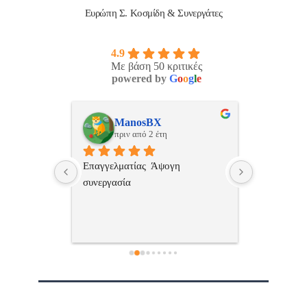
Ευρώπη Σ. Κοσμίδη & Συνεργάτες
4.9
Με βάση 50 κριτικές
powered by
G
o
o
g
l
e
ulos
ManosBX
Νικ
πριν από 2 έτη
πριν
 , 
Επαγγελματίας  Άψογη 
Εξυπηρετική
πής,κατατοπ
συνεργασία
επαγγελματ
ριστη 
με το 
τώ πολύ 