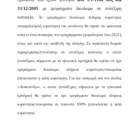
31/12/2005
με εμπράγματο δικαίωμα σε επιλέξιμη
κατοικία.
Το εμπράγματο δικαίωμα
(πλήρης κυριότητα/
επικαρπία/ψιλή κυριότητα) του αιτούντος θα πρέπει να υφίσταται
κατά το έτος αναφοράς του προγράμματος (φορολογικό έτος 2021),
όπως και κατά την υποβολή της αίτησης.
Σε περίπτωση δωρεάν
παραχώρησης/ενοικίασης σε επιλέξιμη κατοικία
, ο αιτών
(επιλέξιμος σύμφωνα με τα ηλικιακά κριτήρια) θα πρέπει να έχει
εμπράγματο δικαίωμα πλήρους κυριότητας/επικαρπίας
(αποκλείεται η ψιλή κυριότητα).
Για την υπαγωγή και στο σκέλος
«Ανακαινίζω», ο αιτών (επιλέξιμος σύμφωνα με τα ηλικιακά
κριτήρια) θα πρέπει να έχει εμπράγματο δικαίωμα πλήρους
κυριότητας/επικαρπίας σε ποσοστό 100% (αποκλείεται η ψιλή
κυριότητα).