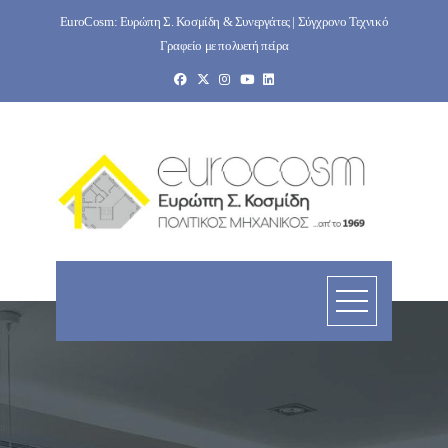
Skip
EuroCosm: Ευρώπη Σ. Κοσμίδη & Συνεργάτες | Σύγχρονο Τεχνικό
to
Γραφείο με πολυετή πείρα
content