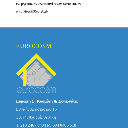
ενεργειακών ανακαινίσεων κατοικιών
on 5 Αυγούστου 2026
EUROCOSM
Ευρώπη Σ. Κοσμίδη & Συνεργάτες
Εθνικής Αντιστάσεως 15
13674, Αχαρνές, Αττική
Τ: 210 2467 043 | Μ: 694 0405 618