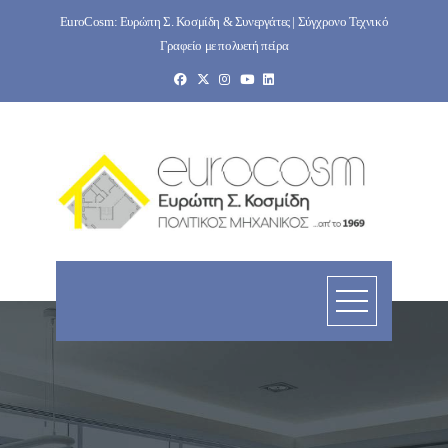
Skip
EuroCosm: Ευρώπη Σ. Κοσμίδη & Συνεργάτες | Σύγχρονο Τεχνικό
to
Γραφείο με πολυετή πείρα
content