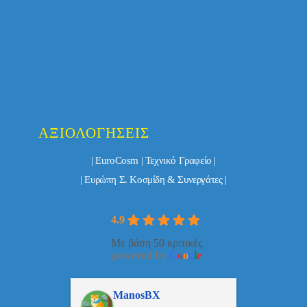
ΑΞΙΟΛΟΓΉΣΕΙΣ
| EuroCosm | Τεχνικό Γραφείο |
| Ευρώπη Σ. Κοσμίδη & Συνεργάτες |
4.9
Με βάση 50 κριτικές
powered by
G
o
o
g
l
e
ulos
ManosBX
Νικ