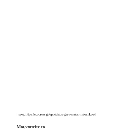
[πηγή: https://ecopress.gr/epikideios-gia-vevaiosi-mixanikou/]
Μοιραστείτε το...