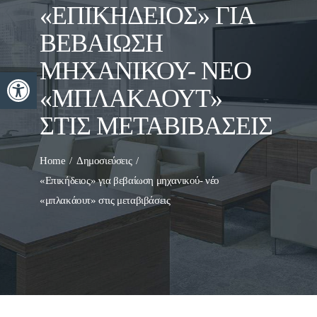
«ΕΠΙΚΉΔΕΙΟΣ» ΓΙΑ
ΒΕΒΑΊΩΣΗ
ΜΗΧΑΝΙΚΟΎ- ΝΈΟ
Ανοίξτε τη γραμμή εργαλείων
«ΜΠΛΑΚΆΟΥΤ»
ΣΤΙΣ ΜΕΤΑΒΙΒΆΣΕΙΣ
Home
Δημοσιεύσεις
«Επικήδειος» για βεβαίωση μηχανικού- νέο
«μπλακάουτ» στις μεταβιβάσεις