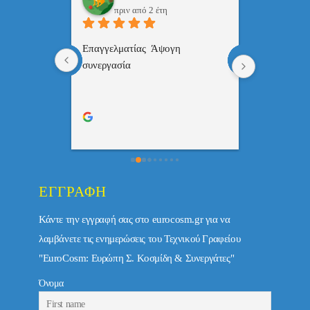
πριν από 2 έτη
πριν
 , 
Επαγγελματίας  Άψογη 
Εξυπηρετική
πής,κατατοπ
συνεργασία
επαγγελματ
ριστη 
με το 
τώ πολύ 
ΕΓΓΡΑΦΉ
Κάντε την εγγραφή σας στο eurocosm.gr για να
λαμβάνετε τις ενημερώσεις του Τεχνικού Γραφείου
"EuroCosm: Ευρώπη Σ. Κοσμίδη & Συνεργάτες"
Όνομα