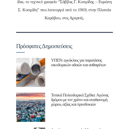
ίδια, το τεχνικό γραφείο “Σάββας Γ. Κοσμίδης – Ευρώπη
Σ. Κοσμίδη” που λειτουργεί από το 1969, στην Πλατεία
Καράβου, στις Αχαρνές.
Πρόσφατες Δημοσιεύσεις
ΥΠΕΝ: εγκύκλιος για παρατάσεις
οικοδομικών αδειών και αυθαιρέτων
Τοπικά Πολεοδομικά Σχέδια: Aγώνας
δρόμου με τον χρόνο και αναδιανομή
χώρου, αξίας και προσδοκιών