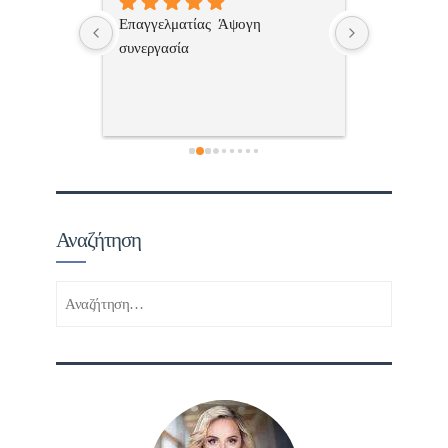
 , 
Επαγγελματίας  Άψογη 
Εξυπηρετική
πής,κατατοπ
συνεργασία
επαγγελματ
ριστη 
με το 
τώ πολύ 
Αναζήτηση
Αναζήτηση
για: