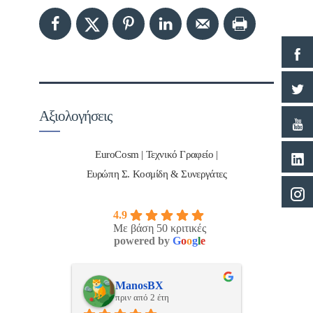
Αξιολογήσεις
EuroCosm | Τεχνικό Γραφείο |
Ευρώπη Σ. Κοσμίδη & Συνεργάτες
4.9
Με βάση 50 κριτικές
powered by
G
o
o
g
l
e
ulos
ManosBX
Νικ
πριν από 2 έτη
πριν