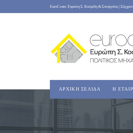
Skip
EuroCosm: Ευρώπη Σ. Κοσμίδη & Συνεργάτες | Σύγχρονο
to
content
ΑΡΧΙΚΉ ΣΕΛΊΔΑ
Η ΕΤΑΙ