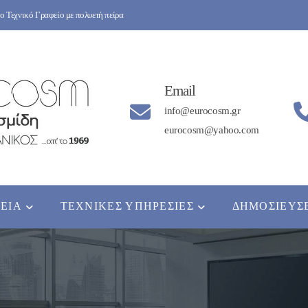
 Τεχνικό Γραφείο με πολυετή πείρα
Email
info@eurocosm.gr
eurocosm@yahoo.com
ΡΕΊΑ
ΤΕΧΝΙΚΈΣ ΥΠΗΡΕΣΊΕΣ
ΔΗΜΟΣΙΕΎΣ