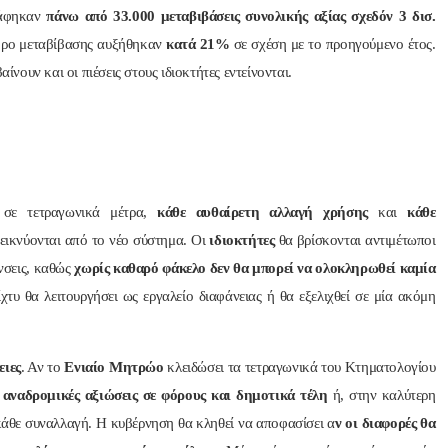
ράφηκαν
πάνω από 33.000 μεταβιβάσεις συνολικής αξίας σχεδόν 3 δισ.
ρο μεταβίβασης αυξήθηκαν
κατά 21%
σε σχέση με το προηγούμενο έτος.
αίνουν και οι πιέσεις στους ιδιοκτήτες εντείνονται.
σε τετραγωνικά μέτρα,
κάθε αυθαίρετη αλλαγή χρήσης
και
κάθε
εικνύονται από το νέο σύστημα. Οι
ιδιοκτήτες
θα βρίσκονται αντιμέτωποι
ύνσεις, καθώς
χωρίς καθαρό φάκελο δεν θα μπορεί να ολοκληρωθεί καμία
χτυ θα λειτουργήσει ως εργαλείο διαφάνειας ή θα εξελιχθεί σε μία ακόμη
ειες
. Αν το
Ενιαίο Μητρώο
κλειδώσει τα τετραγωνικά του Κτηματολογίου
ν
αναδρομικές αξιώσεις σε φόρους και δημοτικά τέλη
ή, στην καλύτερη
κάθε συναλλαγή. Η κυβέρνηση θα κληθεί να αποφασίσει α
ν οι διαφορές θα