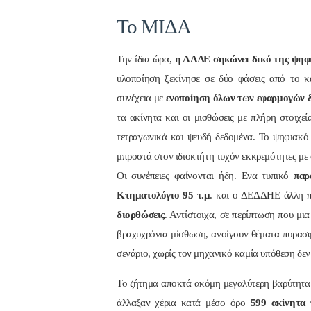
To ΜΙΔΑ
Την ίδια ώρα,
η ΑΑΔΕ σηκώνει δικό της ψηφι
υλοποίηση ξεκίνησε σε δύο φάσεις από το κ
συνέχεια με
ενοποίηση όλων των εφαρμογών δι
τα ακίνητα και οι μισθώσεις με πλήρη στοιχεί
τετραγωνικά και ψευδή δεδομένα. Το ψηφιακ
μπροστά στον ιδιοκτήτη τυχόν εκκρεμότητες με
Οι συνέπειες φαίνονται ήδη. Ενα τυπικό
παρ
Κτηματολόγιο 95 τ.μ
. και ο ΔΕΔΔΗΕ άλλη π
διορθώσεις
. Αντίστοιχα, σε περίπτωση που μι
βραχυχρόνια μίσθωση, ανοίγουν θέματα πυρασφά
σενάριο, χωρίς τον μηχανικό καμία υπόθεση δεν
Το ζήτημα αποκτά ακόμη μεγαλύτερη βαρύτητα
άλλαξαν χέρια κατά μέσο όρο
599 ακίνητα