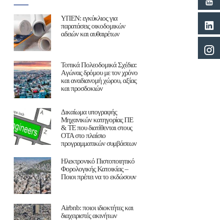
ΥΠΕΝ: εγκύκλιος για
παρατάσεις οικοδομικών
αδειών και αυθαιρέτων
Τοπικά Πολεοδομικά Σχέδια:
Aγώνας δρόμου με τον χρόνο
και αναδιανομή χώρου, αξίας
και προσδοκιών
Δικαίωμα υπογραφής
Μηχανικών κατηγορίας ΠΕ
& ΤΕ που διατίθενται στους
ΟΤΑ στο πλαίσιο
προγραμματικών συμβάσεων
Ηλεκτρονικό Πιστοποιητικό
Φορολογικής Κατοικίας –
Ποιοι πρέπει να το εκδώσουν
Airbnb: ποιοι ιδιοκτήτες και
διαχειριστές ακινήτων