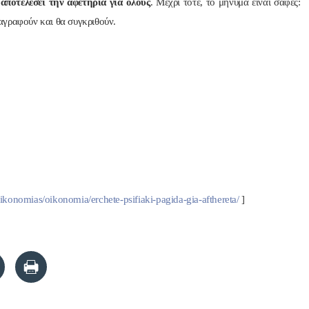
αποτελέσει την αφετηρία για όλους
. Μέχρι τότε, το μήνυμα είναι σαφές:
αταγραφούν και θα συγκριθούν.
onomias/oikonomia/erchete-psifiaki-pagida-gia-afthereta/
]