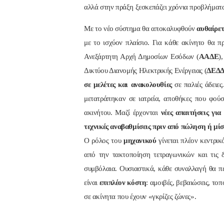
αλλά στην πράξη ξεσκεπάζει χρόνια προβλήματα
Με το νέο σύστημα θα αποκαλυφθούν
αυθαίρετ
με το ισχύον πλαίσιο. Για κάθε ακίνητο θα π
Ανεξάρτητη Αρχή Δημοσίων Εσόδων (
ΑΑΔΕ
)
Δικτύου Διανομής Ηλεκτρικής Ενέργειας (
ΔΕΔ
σε μελέτες και ανακολουθίες
σε παλιές άδειες
μετατράπηκαν σε ιατρεία, αποθήκες που φού
ακινήτου. Μαζί έρχονται
νέες απαιτήσεις για
τεχνικές αναβαθμίσεις πριν από πώληση ή μ
Ο ρόλος του
μηχανικού
γίνεται πλέον κεντρικ
από την τακτοποίηση τετραγωνικών και τις δη
συμβόλαια. Ουσιαστικά, κάθε συναλλαγή θα 
είναι
επιπλέον κόστη
: αμοιβές, βεβαιώσεις, τ
σε ακίνητα που έχουν «γκρίζες ζώνες».