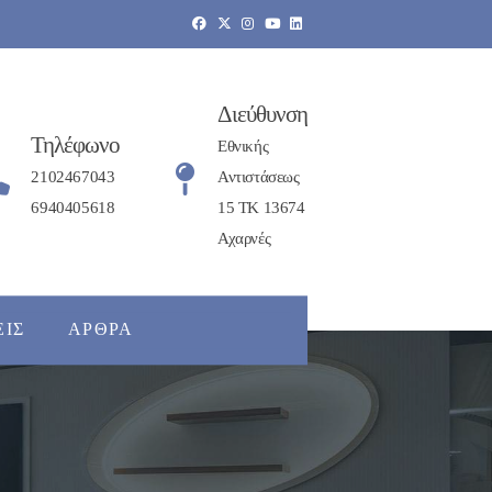
Διεύθυνση
Τηλέφωνο
Εθνικής
2102467043
Αντιστάσεως
6940405618
15 ΤΚ 13674
Αχαρνές
ΕΙΣ
ΆΡΘΡΑ