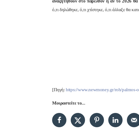
αναζητηθούν στο παρελθόν ή αν το 2026 θα 
ό,τι δηλώθηκε, ό,τι χτίστηκε, ό,τι άλλαξε θα κ
[Πηγή:
https://www.newmoney.gr/roh/palmos-oik
Μοιραστείτε το...