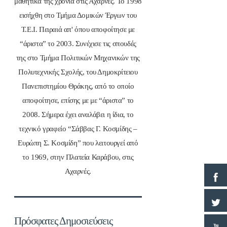
μαθητικά της χρόνια στις Αχαρνές. Το 1998
εισήχθη στο Τμήμα Δομικών Έργων του
Τ.Ε.Ι. Πειραιά απ' όπου αποφοίτησε με
“άριστα” το 2003. Συνέχισε τις σπουδές
της στο Τμήμα Πολιτικών Μηχανικών της
Πολυτεχνικής Σχολής, του Δημοκρίτειου
Πανεπιστημίου Θράκης, από το οποίο
αποφοίτησε, επίσης με με “άριστα” το
2008. Σήμερα έχει αναλάβει η ίδια, το
τεχνικό γραφείο “Σάββας Γ. Κοσμίδης –
Ευρώπη Σ. Κοσμίδη” που λειτουργεί από
το 1969, στην Πλατεία Καράβου, στις
Αχαρνές.
Πρόσφατες Δημοσιεύσεις