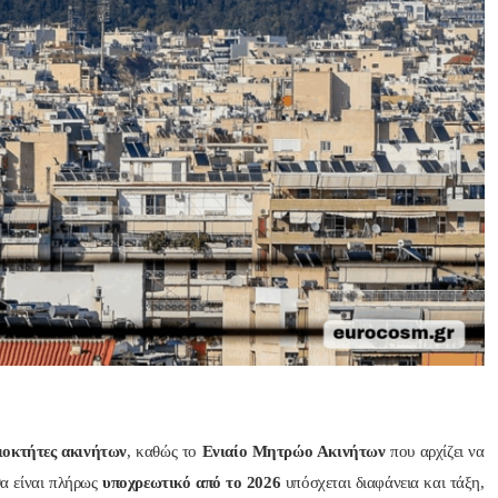
Nik Nikolopoul
πριν από 2 έτη
Άψογη στη συνεργασία ,
αποτελεσματική,Συνεπή
ατατοπιστική.Με λίγα 
λόγια άριστη 
Επαγγελματίας ,πάντα με
το χαμόγελο.Την 
Ευχαριστώ πολύ και την 
ΣΥΣΤΗΝΩ ανεπιφύλακτ
ιοκτήτες ακινήτων
, καθώς το
Ενιαίο Μητρώο Ακινήτων
που αρχίζει να
θα είναι πλήρως
υποχρεωτικό από το 2026
υπόσχεται διαφάνεια και τάξη,