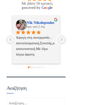
Με βάση 50 κριτικές
powered by
G
o
o
g
l
e
os
ManosBX
Νικος Σταυριανο
πριν από 2 έτη
πριν από 2 έτη
 
Επαγγελματίας  Άψογη 
Εξυπηρετική, γρήγορη, και
ς,κ
συνεργασία
σωστή 
επαγγελματιαςΕυχαριστώ 
πολύ
 
α..
Αναζήτηση
Αναζήτηση