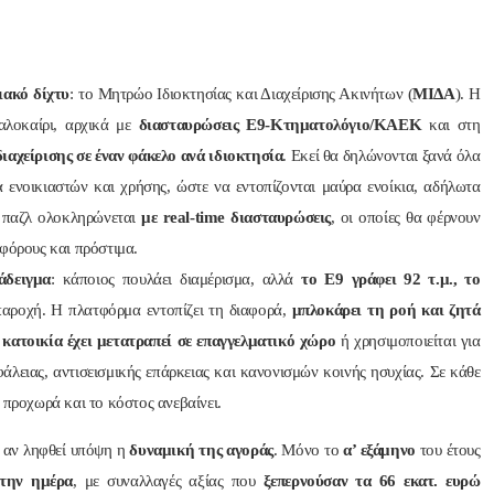
ακό δίχτυ
: το Μητρώο Ιδιοκτησίας και Διαχείρισης Ακινήτων (
ΜΙΔΑ
). Η
αλοκαίρι, αρχικά με
διασταυρώσεις Ε9-Κτηματολόγιο/ΚΑΕΚ
και στη
αχείρισης σε έναν φάκελο ανά ιδιοκτησία
. Εκεί θα δηλώνονται ξανά όλα
α ενοικιαστών και χρήσης, ώστε να εντοπίζονται μαύρα ενοίκια, αδήλωτα
ό παζλ ολοκληρώνεται
με real-time διασταυρώσεις
, οι οποίες θα φέρνουν
 φόρους και πρόστιμα.
άδειγμα
: κάποιος πουλάει διαμέρισμα, αλλά
το Ε9 γράφει 92 τ.μ., το
αροχή. Η πλατφόρμα εντοπίζει τη διαφορά,
μπλοκάρει τη ροή και ζητά
α
κατοικία έχει μετατραπεί σε επαγγελματικό χώρο
ή χρησιμοποιείται για
λειας, αντισεισμικής επάρκειας και κανονισμών κοινής ησυχίας. Σε κάθε
 προχωρά και το κόστος ανεβαίνει.
 αν ληφθεί υπόψη η
δυναμική της αγοράς
. Μόνο το
α’ εξάμηνο
του έτους
 την ημέρα
, με συναλλαγές αξίας που
ξεπερνούσαν τα 66 εκατ. ευρώ