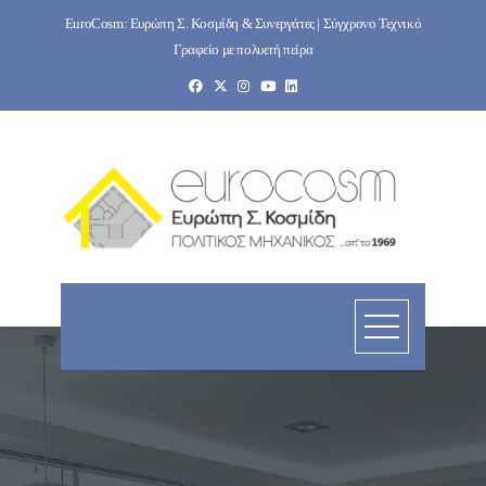
Skip
EuroCosm: Ευρώπη Σ. Κοσμίδη & Συνεργάτες | Σύγχρονο Τεχνικό
to
Γραφείο με πολυετή πείρα
content