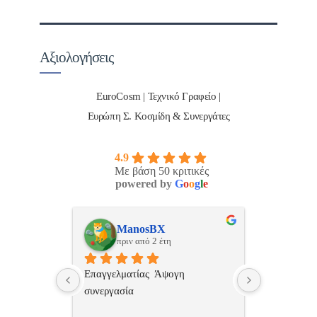
Αξιολογήσεις
EuroCosm | Τεχνικό Γραφείο |
Ευρώπη Σ. Κοσμίδη & Συνεργάτες
4.9
Με βάση 50 κριτικές
powered by
G
o
o
g
l
e
ulos
ManosBX
Νικ
πριν από 2 έτη
πριν
 , 
Επαγγελματίας  Άψογη 
Εξυπηρετική
πής,κατατοπ
συνεργασία
επαγγελματ
ριστη 