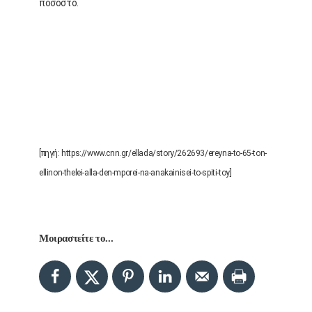
ποσοστό.
[πηγή: https://www.cnn.gr/ellada/story/262693/ereyna-to-65-ton-
ellinon-thelei-alla-den-mporei-na-anakainisei-to-spiti-toy]
Μοιραστείτε το...