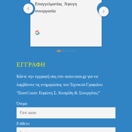
 , 
Επαγγελματίας  Άψογη 
Εξυπηρετική
πής,κατατοπ
συνεργασία
επαγγελματ
ριστη 
με το 
τώ πολύ 
ΕΓΓΡΑΦΉ
Κάντε την εγγραφή σας στο eurocosm.gr για να
λαμβάνετε τις ενημερώσεις του Τεχνικού Γραφείου
"EuroCosm: Ευρώπη Σ. Κοσμίδη & Συνεργάτες"
Όνομα
Επίθετο