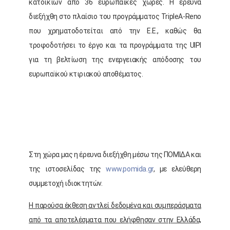
κατοικιών από 36 ευρωπαϊκές χώρες. Η έρευνα
διεξήχθη στο πλαίσιο του προγράμματος TripleA-Reno
που χρηματοδοτείται από την Ε.Ε., καθώς θα
τροφοδοτήσει το έργο και τα προγράμματα της UIPI
για τη βελτίωση της ενεργειακής απόδοσης του
ευρωπαϊκού κτιριακού αποθέματος.
Στη χώρα μας η έρευνα διεξήχθη μέσω της ΠΟΜΙΔΑ και
της ιστοσελίδας της
www.pomida.gr
, με ελεύθερη
συμμετοχή ιδιοκτητών.
Η παρούσα έκθεση αντλεί δεδομένα και συμπεράσματα
από τα αποτελέσματα που ελήφθησαν στην Ελλάδα,