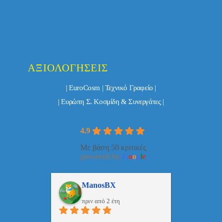
ΑΞΙΟΛΟΓΉΣΕΙΣ
| EuroCosm | Τεχνικό Γραφείο |
| Ευρώπη Σ. Κοσμίδη & Συνεργάτες |
4.9
Με βάση 50 κριτικές
powered by
G
o
o
g
l
e
ulos
ManosBX
Νικ
πριν από 2 έτη
πριν