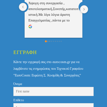
 , 
Επαγγελματίας  Άψογη 
Εξυπηρετική
πής,κατατοπ
συνεργασία
επαγγελματ
ριστη 
με το 
τώ πολύ 
ΕΓΓΡΑΦΉ
Κάντε την εγγραφή σας στο eurocosm.gr για να
λαμβάνετε τις ενημερώσεις του Τεχνικού Γραφείου
"EuroCosm: Ευρώπη Σ. Κοσμίδη & Συνεργάτες"
Όνομα
Επίθετο