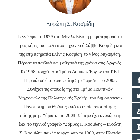
Ευρώπη Σ. Κοσμίδη
Γεννήθηκε το 1979 στο Μενίδι. Είναι η μικρότερη από τις
τρεις κόρες του πολιτικού μηχανικού Σάββα Κοσμίδη και
της επιχειρηματία Ελένης Κοσμίδη, το γένος Μιχαηλίδη.
Πέρασε τα παιδικά και μαθητικά της χρόνια στις Αχαρνές.
Το 1998 εισήχθη στο Τμήμα Δομικών Έργων του Τ.Ε.Ι.
Πειραιά απ' όπου αποφοίτησε με “άριστα” το 2003.
Συνέχισε τις σπουδές της στο Τμήμα Πολιτικών
Μηχανικών της Πολυτεχνικής Σχολής, του Δημοκρίτειου
Πανεπιστημίου Θράκης, από το οποίο αποφοίτησε,
επίσης με με “άριστα” το 2008. Σήμερα έχει αναλάβει η
ίδια, το τεχνικό γραφείο “Σάββας Γ. Κοσμίδης – Ευρώπη
Σ. Κοσμίδη” που λειτουργεί από το 1969, στην Πλατεία