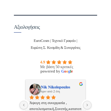
Αξιολογήσεις
EuroCosm | Τεχνικό Γραφείο |
Ευρώπη Σ. Κοσμίδη & Συνεργάτες
4.9
Με βάση 50 κριτικές
powered by
G
o
o
g
l
e
ulos
ManosBX
Νικ
πριν από 2 έτη
πριν
 , 
Επαγγελματίας  Άψογη 
Εξυπηρετική
πής,κατατοπ
συνεργασία
επαγγελματ