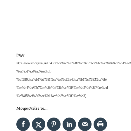
[πηγή:
https://news.b2green.gr/13433/%ce%ad%cf%81%cf%87%ce%b5%cf%84%ce%b1%ce
%ce%bd%ce%ad%ce%b1-
%cf%80%ce%b1%cf%81%ce%ac%cf%84%ce%b1%cf%83%ce%b7-
%ce%b4%ce%b7%ce%bb%cf%8e%cf%83%ce%b5%cf%89%ce%bd-
%cf%85%cf%80%ce%b1%ce%b3%cf%89%ce%b3]
Μοιραστείτε το...