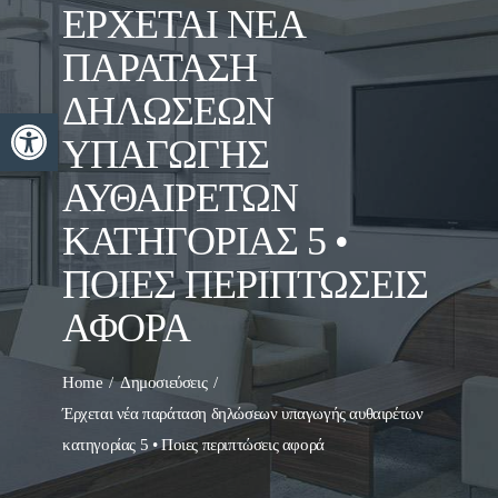
ΈΡΧΕΤΑΙ ΝΈΑ
ΠΑΡΆΤΑΣΗ
ΔΗΛΏΣΕΩΝ
Ανοίξτε τη γραμμή εργαλείων
ΥΠΑΓΩΓΉΣ
ΑΥΘΑΙΡΈΤΩΝ
ΚΑΤΗΓΟΡΊΑΣ 5 •
ΠΟΙΕΣ ΠΕΡΙΠΤΏΣΕΙΣ
ΑΦΟΡΆ
Home
Δημοσιεύσεις
Έρχεται νέα παράταση δηλώσεων υπαγωγής αυθαιρέτων
κατηγορίας 5 • Ποιες περιπτώσεις αφορά