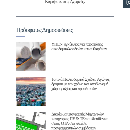
Καράβου, στις Αχαρνές.
Πρόσφατες Δημοσιεύσεις
ΥΠΕΝ: εγκύκλιος για παρατάσεις
οικοδομικών αδειών και αυθαιρέτων
Τοπικά Πολεοδομικά Σχέδια: Aγώνας
δρόμου με τον χρόνο και αναδιανομή
χώρου, αξίας και προσδοκιών
Δικαίωμα υπογραφής Μηχανικών
κατηγορίας ΠΕ & ΤΕ που διατίθενται
στους ΟΤΑ στο πλαίσιο
προγραμματικών συμβάσεων