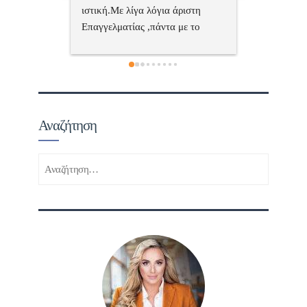
ριστη 
με το 
τώ πολύ 
Αναζήτηση
Αναζήτηση
για: