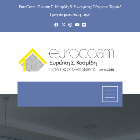
Skip
EuroCosm: Ευρώπη Σ. Κοσμίδη & Συνεργάτες | Σύγχρονο Τεχνικό
to
Γραφείο με πολυετή πείρα
content