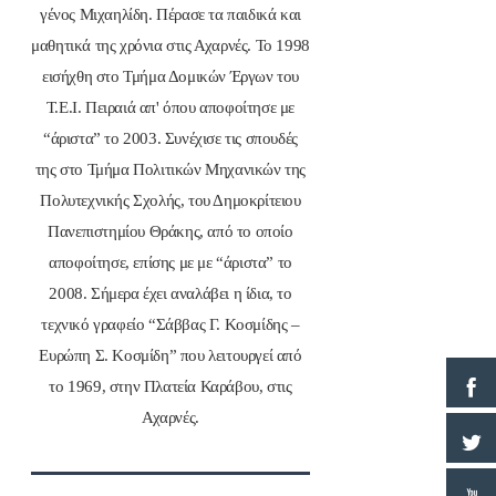
γένος Μιχαηλίδη. Πέρασε τα παιδικά και
μαθητικά της χρόνια στις Αχαρνές. Το 1998
εισήχθη στο Τμήμα Δομικών Έργων του
Τ.Ε.Ι. Πειραιά απ' όπου αποφοίτησε με
“άριστα” το 2003. Συνέχισε τις σπουδές
της στο Τμήμα Πολιτικών Μηχανικών της
Πολυτεχνικής Σχολής, του Δημοκρίτειου
Πανεπιστημίου Θράκης, από το οποίο
αποφοίτησε, επίσης με με “άριστα” το
2008. Σήμερα έχει αναλάβει η ίδια, το
τεχνικό γραφείο “Σάββας Γ. Κοσμίδης –
Ευρώπη Σ. Κοσμίδη” που λειτουργεί από
το 1969, στην Πλατεία Καράβου, στις
Αχαρνές.