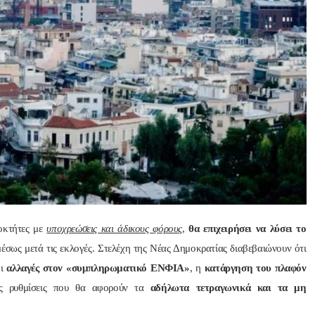
Nik Nikolopoulos
ManosBX
πριν από 2 έτη
πριν από 2 έτη
Άψογη στη συνεργασία , 
Επαγγελματίας  Άψογη 
αποτελεσματική,Συνεπής,κ
συνεργασία
ατατοπιστική.Με λίγα 
λόγια άριστη 
Επαγγελματίας ,πάντα με 
το χαμόγελο.Την 
οκτήτες με
υποχρεώσεις και άδικους φόρους
,
θα επιχειρήσει να λύσει το
Ευχαριστώ πολύ και την 
έσως μετά τις εκλογές. Στελέχη της Νέας Δημοκρατίας διαβεβαιώνουν ότι
ΣΥΣΤΗΝΩ ανεπιφύλακτα..
οι
αλλαγές στον «συμπληρωματικό ΕΝΦΙΑ»
, η
κατάργηση του πλαφόν
κές ρυθμίσεις που θα αφορούν τα
αδήλωτα τετραγωνικά και τα μη