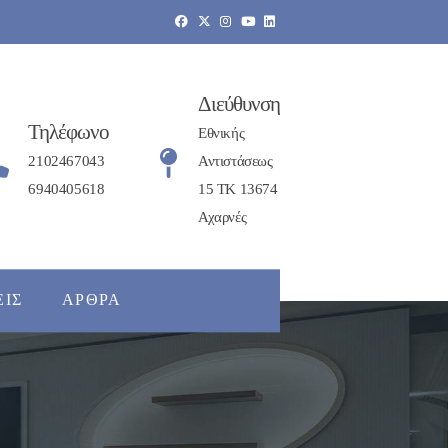
Διεύθυνση
Τηλέφωνο
Εθνικής
2102467043
Αντιστάσεως
6940405618
15 ΤΚ 13674
Αχαρνές
ΕΙΣ
ΆΡΘΡΑ