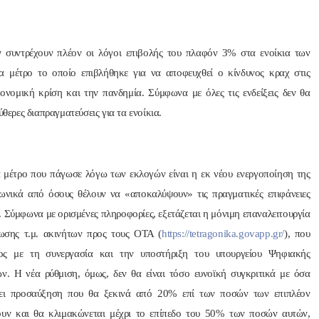
ν συντρέχουν πλέον οι λόγοι επιβολής του πλαφόν 3% στα ενοίκια των
α μέτρο το οποίο επιβλήθηκε για να αποφευχθεί ο κίνδυνος κραχ στις
κονομική κρίση και την πανδημία. Σύμφωνα με όλες τις ενδείξεις δεν θα
ύθερες διαπραγματεύσεις για τα ενοίκια.
μέτρο που πάγωσε λόγω των εκλογών είναι η εκ νέου ενεργοποίηση της
ωνικά από όσους θέλουν να «αποκαλύψουν» τις πραγματικές επιφάνειες
 Σύμφωνα με ορισμένες πληροφορίες, εξετάζεται η μόνιμη επαναλειτουργία
ωσης τ.μ. ακινήτων προς τους ΟΤΑ (
https://tetragonika.govapp.gr/
), που
ς με τη συνεργασία και την υποστήριξη του υπουργείου Ψηφιακής
ν. Η νέα ρύθμιση, όμως, δεν θα είναι τόσο ευνοϊκή συγκριτικά με όσα
πει προσαύξηση που θα ξεκινά από 20% επί των ποσών των επιπλέον
υν και θα κλιμακώνεται μέχρι το επίπεδο του 50% των ποσών αυτών,