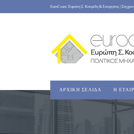
Skip
EuroCosm: Ευρώπη Σ. Κοσμίδη & Συνεργάτες | Σύγχρονο
to
content
ΑΡΧΙΚΉ ΣΕΛΊΔΑ
Η ΕΤΑΙ