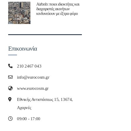
Airbnb: ποιοι ιδιοκτήτες και
διαχειριστές ακινήτων
κινδυνεύουν με έξτρα φόρο
Επικοινωνία
210 2467 043
info@eurocosm.gr
www.eurocosm.gr
Εθνικής Αντιστάσεως 15, 13674,
Αχαρνές
09:00 - 17:00