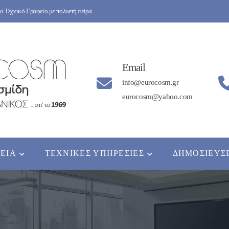
 Τεχνικό Γραφείο με πολυετή πείρα
Email
info@eurocosm.gr
eurocosm@yahoo.com
ΡΕΊΑ
ΤΕΧΝΙΚΈΣ ΥΠΗΡΕΣΊΕΣ
ΔΗΜΟΣΙΕΎΣ