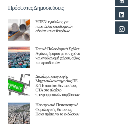
Πρόσφατες Δημοσιεύσεις
ΥΠΕΝ: εγκύκλιος για
παρατάσεις οικοδομικών
αδειών και αυθαιρέτων
Τοπικά Πολεοδομικά Σχέδια:
Aγώνας δρόμου με τον χρόνο
και αναδιανομή χώρου, αξίας
και προσδοκιών
Δικαίωμα υπογραφής
Μηχανικών κατηγορίας ΠΕ
& ΤΕ που διατίθενται στους
ΟΤΑ στο πλαίσιο
προγραμματικών συμβάσεων
Ηλεκτρονικό Πιστοποιητικό
Φορολογικής Κατοικίας –
Ποιοι πρέπει να το εκδώσουν