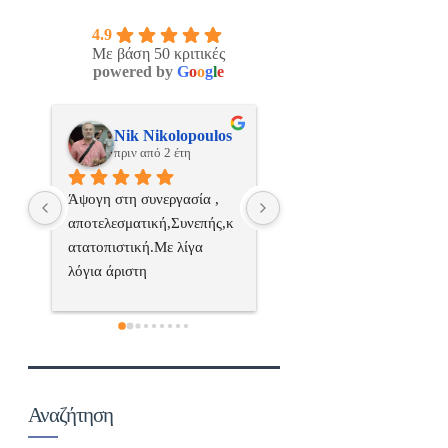
4.9
Με βάση 50 κριτικές
powered by
G
o
o
g
l
e
os
ManosBX
Νικος Σταυριανο
πριν από 2 έτη
πριν από 2 έτη
 
Επαγγελματίας  Άψογη 
Εξυπηρετική, γρήγορη, και
ς,κ
συνεργασία
σωστή 
επαγγελματιαςΕυχαριστώ 
πολύ
 
α..
Αναζήτηση