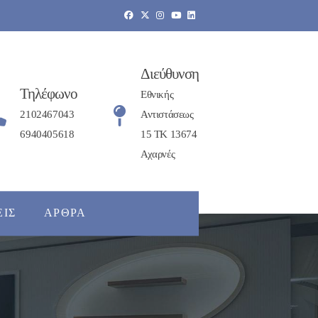
Διεύθυνση
Τηλέφωνο
Εθνικής
2102467043
Αντιστάσεως
6940405618
15 ΤΚ 13674
Αχαρνές
ΕΙΣ
ΆΡΘΡΑ