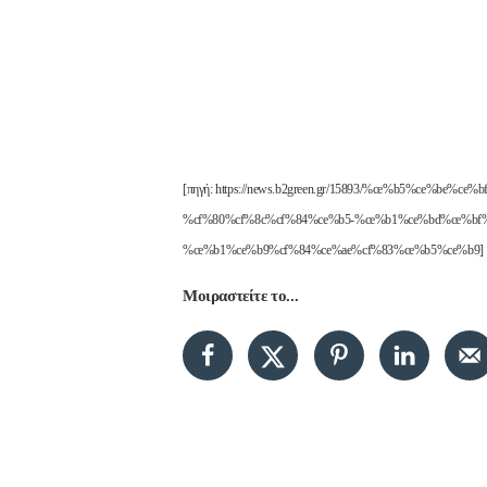
[πηγή: https://news.b2green.gr/15893/%ce%b5%ce%be
%cf%80%cf%8c%cf%84%ce%b5-%ce%b1%ce%bd%ce%bf%
%ce%b1%ce%b9%cf%84%ce%ae%cf%83%ce%b5%ce%b9]
Μοιραστείτε το...