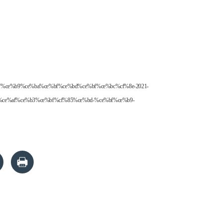
%ce%bf%ce%b9%ce%ba%ce%bf%ce%bd%ce%bf%ce%bc%cf%8e-2021-
ce%af%ce%b3%ce%bf%cf%85%ce%bd-%ce%bf%ce%b9-