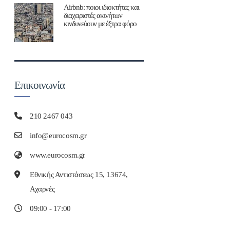
Airbnb: ποιοι ιδιοκτήτες και
διαχειριστές ακινήτων
κινδυνεύουν με έξτρα φόρο
Επικοινωνία
210 2467 043
info@eurocosm.gr
www.eurocosm.gr
Εθνικής Αντιστάσεως 15, 13674,
Αχαρνές
09:00 - 17:00