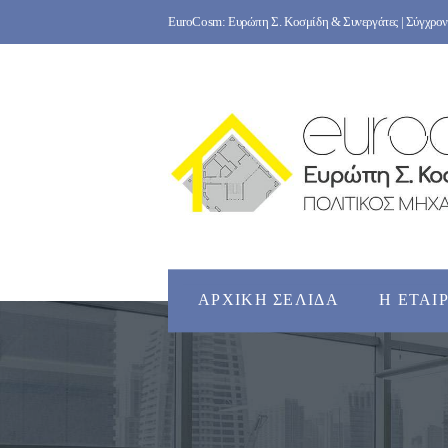
Skip
EuroCosm: Ευρώπη Σ. Κοσμίδη & Συνεργάτες | Σύγχρονο
to
content
ΑΡΧΙΚΉ ΣΕΛΊΔΑ
Η ΕΤΑΙ