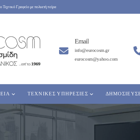
 Τεχνικό Γραφείο με πολυετή πείρα
Email
info@eurocosm.gr
eurocosm@yahoo.com
ΡΕΊΑ
ΤΕΧΝΙΚΈΣ ΥΠΗΡΕΣΊΕΣ
ΔΗΜΟΣΙΕΎΣ