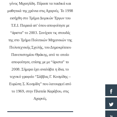
γένος Μιχαηλίδη. Πέρασε τα παιδικά και
μαθητικά της χρόνια στις Αχαρνές. Το 1998
εισήχθη στο Τμήμα Δομικών Έργων του
Τ.Ε.Ι. Πειραιά απ' όπου αποφοίτησε με
“άριστα” το 2003. Συνέχισε τις σπουδές
της στο Τμήμα Πολιτικών Μηχανικών της
Πολυτεχνικής Σχολής, του Δημοκρίτειου
Πανεπιστημίου Θράκης, από το οποίο
αποφοίτησε, επίσης με με “άριστα” το
2008. Σήμερα έχει αναλάβει η ίδια, το
τεχνικό γραφείο “Σάββας Γ. Κοσμίδης –
Ευρώπη Σ. Κοσμίδη” που λειτουργεί από
το 1969, στην Πλατεία Καράβου, στις
Αχαρνές.