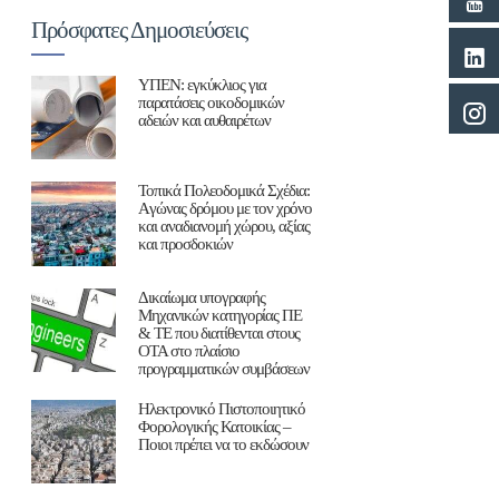
Πρόσφατες Δημοσιεύσεις
ΥΠΕΝ: εγκύκλιος για
παρατάσεις οικοδομικών
αδειών και αυθαιρέτων
Τοπικά Πολεοδομικά Σχέδια:
Aγώνας δρόμου με τον χρόνο
και αναδιανομή χώρου, αξίας
και προσδοκιών
Δικαίωμα υπογραφής
Μηχανικών κατηγορίας ΠΕ
& ΤΕ που διατίθενται στους
ΟΤΑ στο πλαίσιο
προγραμματικών συμβάσεων
Ηλεκτρονικό Πιστοποιητικό
Φορολογικής Κατοικίας –
Ποιοι πρέπει να το εκδώσουν