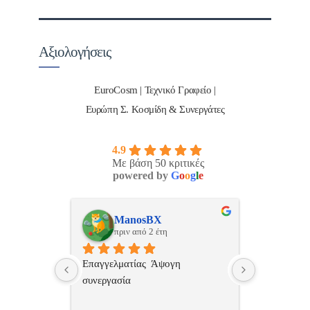
Αξιολογήσεις
EuroCosm | Τεχνικό Γραφείο |
Ευρώπη Σ. Κοσμίδη & Συνεργάτες
4.9
Με βάση 50 κριτικές
powered by
G
o
o
g
l
e
ulos
ManosBX
Νικ
πριν από 2 έτη
πριν
 , 
Επαγγελματίας  Άψογη 
Εξυπηρετική
πής,κατατοπ
συνεργασία
επαγγελματ
ριστη 