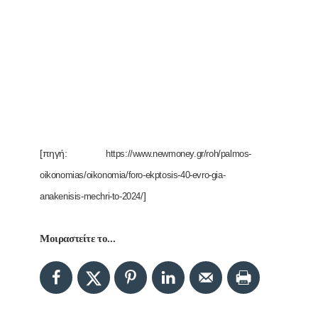
[πηγή:
https://www.newmoney.gr/roh/palmos-
oikonomias/oikonomia/foro-ekptosis-40-evro-gia-
]
anakenisis-mechri-to-2024/
Μοιραστείτε το...