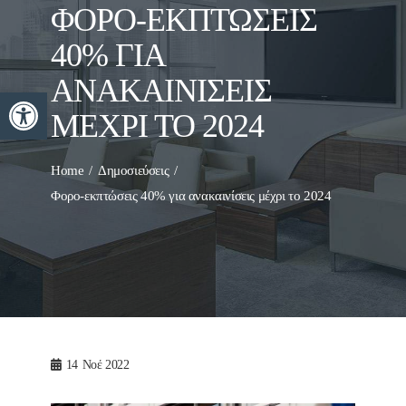
ΦΟΡΟ-ΕΚΠΤΏΣΕΙΣ
40% ΓΙΑ
ΑΝΑΚΑΙΝΊΣΕΙΣ
Ανοίξτε τη γραμμή εργαλείων
ΜΈΧΡΙ ΤΟ 2024
Home
Δημοσιεύσεις
Φορο-εκπτώσεις 40% για ανακαινίσεις μέχρι το 2024
14
Νοέ 2022