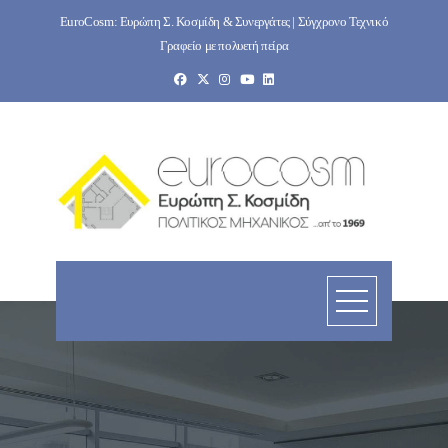
Skip
EuroCosm: Ευρώπη Σ. Κοσμίδη & Συνεργάτες | Σύγχρονο Τεχνικό
to
Γραφείο με πολυετή πείρα
content