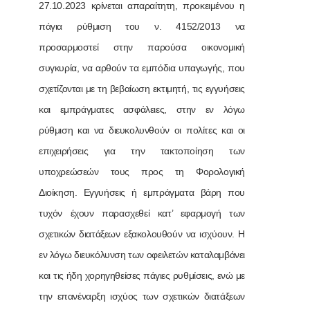
27.10.2023 κρίνεται απαραίτητη, προκειμένου η
πάγια ρύθμιση του ν. 4152/2013 να
προσαρμοστεί στην παρούσα οικονομική
συγκυρία, να αρθούν τα εμπόδια υπαγωγής, που
σχετίζονται με τη βεβαίωση εκτιμητή, τις εγγυήσεις
και εμπράγματες ασφάλειες, στην εν λόγω
ρύθμιση και να διευκολυνθούν οι πολίτες και οι
επιχειρήσεις για την τακτοποίηση των
υποχρεώσεών τους προς τη Φορολογική
Διοίκηση. Εγγυήσεις ή εμπράγματα βάρη που
τυχόν έχουν παρασχεθεί κατ’ εφαρμογή των
σχετικών διατάξεων εξακολουθούν να ισχύουν. Η
εν λόγω διευκόλυνση των οφειλετών καταλαμβάνει
και τις ήδη χορηγηθείσες πάγιες ρυθμίσεις, ενώ με
την επανέναρξη ισχύος των σχετικών διατάξεων