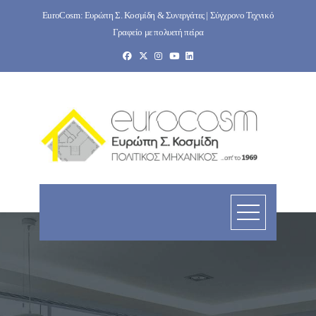
Skip
EuroCosm: Ευρώπη Σ. Κοσμίδη & Συνεργάτες | Σύγχρονο Τεχνικό
to
Γραφείο με πολυετή πείρα
content