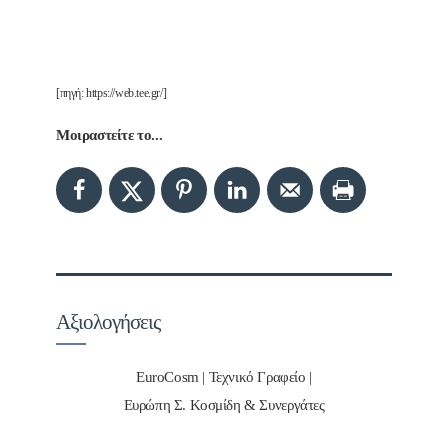
[πηγή: https://web.tee.gr/]
Μοιραστείτε το...
Αξιολογήσεις
EuroCosm | Τεχνικό Γραφείο |
Ευρώπη Σ. Κοσμίδη & Συνεργάτες