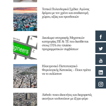
Τοπικά Πολεοδομικά Σχέδια: Aγώνας
δρόμου με τον χρόνο και αναδιανομή
χώρου, αξίας και προσδοκιών
Δικαίωμα υπογραφής Μηχανικών
κατηγορίας ΠΕ & ΤΕ που διατίθενται
στους ΟΤΑ στο πλαίσιο
προγραμματικών συμβάσεων
Ηλεκτρονικό Πιστοποιητικό
Φορολογικής Κατοικίας – Ποιοι πρέπει
να το εκδώσουν
Airbnb: ποιοι ιδιοκτήτες και διαχειριστές
ακινήτων κινδυνεύουν με έξτρα φόρο