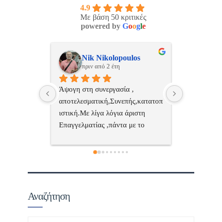
4.9
Με βάση 50 κριτικές
powered by
G
o
o
g
l
e
ulos
ManosBX
Νικ
πριν από 2 έτη
πριν
 , 
Επαγγελματίας  Άψογη 
Εξυπηρετική
πής,κατατοπ
συνεργασία
επαγγελματ
ριστη 
με το 
τώ πολύ 
Αναζήτηση