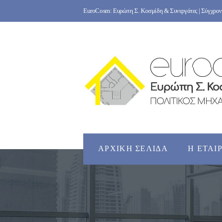
Skip
EuroCosm: Ευρώπη Σ. Κοσμίδη & Συνεργάτες | Σύγχρονο
to
content
ΑΡΧΙΚΉ ΣΕΛΊΔΑ
Η ΕΤΑΙ