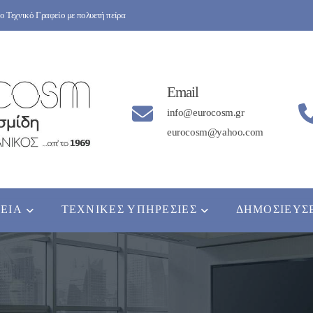
 Τεχνικό Γραφείο με πολυετή πείρα
Email
info@eurocosm.gr
eurocosm@yahoo.com
ΡΕΊΑ
ΤΕΧΝΙΚΈΣ ΥΠΗΡΕΣΊΕΣ
ΔΗΜΟΣΙΕΎΣ