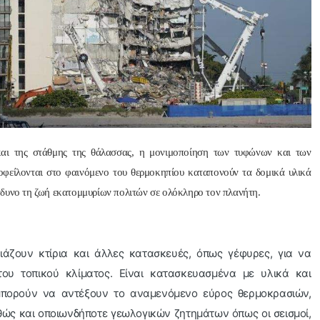
Nik Nikolopoul
πριν από 2 έτη
Άψογη στη συνεργασία ,
αποτελεσματική,Συνεπή
ατατοπιστική.Με λίγα 
και της στάθμης της θάλασσας, η μονιμοποίηση των τυφώνων και των
λόγια άριστη 
οφείλονται στο φαινόμενο του θερμοκηπίου καταπονούν τα δομικά υλικά
Επαγγελματίας ,πάντα με
νδυνο τη ζωή εκατομμυρίων πολιτών σε ολόκληρο τον πλανήτη.
το χαμόγελο.Την 
Ευχαριστώ πολύ και την 
ΣΥΣΤΗΝΩ ανεπιφύλακτ
διάζουν κτίρια και άλλες κατασκευές, όπως γέφυρες, για να
ου τοπικού κλίματος. Είναι κατασκευασμένα με υλικά και
πορούν να αντέξουν το αναμενόμενο εύρος θερμοκρασιών,
θώς και οποιωνδήποτε γεωλογικών ζητημάτων όπως οι σεισμοί,