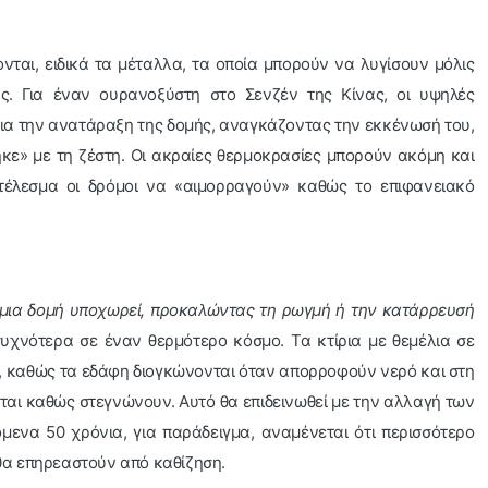
νται, ειδικά τα μέταλλα, τα οποία μπορούν να λυγίσουν μόλις
ς. Για έναν ουρανοξύστη στο Σενζέν της Κίνας, οι υψηλές
ια την ανατάραξη της δομής, αναγκάζοντας την εκκένωσή του,
κε» με τη ζέστη. Οι ακραίες θερμοκρασίες μπορούν ακόμη και
τέλεσμα οι δρόμοι να «αιμορραγούν» καθώς το επιφανειακό
μια δομή υποχωρεί, προκαλώντας τη ρωγμή ή την κατάρρευσή
συχνότερα σε έναν θερμότερο κόσμο. Τα κτίρια με θεμέλια σε
α, καθώς τα εδάφη διογκώνονται όταν απορροφούν νερό και στη
αι καθώς στεγνώνουν. Αυτό θα επιδεινωθεί με την αλλαγή των
μενα 50 χρόνια, για παράδειγμα, αναμένεται ότι περισσότερο
θα επηρεαστούν από καθίζηση.