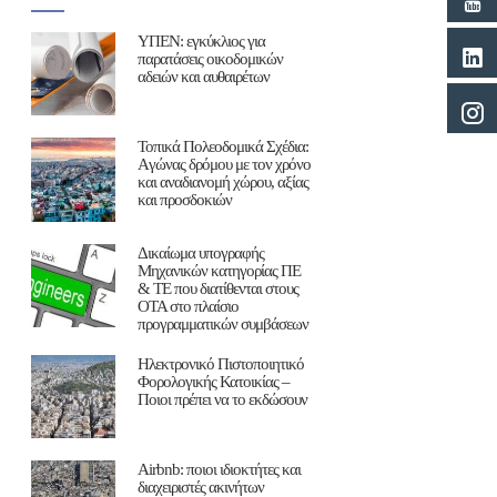
ΥΠΕΝ: εγκύκλιος για
παρατάσεις οικοδομικών
αδειών και αυθαιρέτων
Τοπικά Πολεοδομικά Σχέδια:
Aγώνας δρόμου με τον χρόνο
και αναδιανομή χώρου, αξίας
και προσδοκιών
Δικαίωμα υπογραφής
Μηχανικών κατηγορίας ΠΕ
& ΤΕ που διατίθενται στους
ΟΤΑ στο πλαίσιο
προγραμματικών συμβάσεων
Ηλεκτρονικό Πιστοποιητικό
Φορολογικής Κατοικίας –
Ποιοι πρέπει να το εκδώσουν
Airbnb: ποιοι ιδιοκτήτες και
διαχειριστές ακινήτων