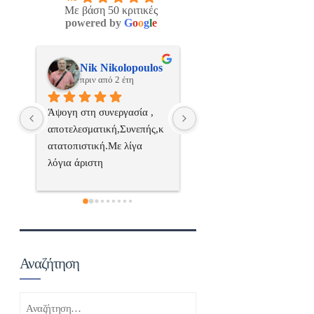
Με βάση 50 κριτικές
powered by
G
o
o
g
l
e
os
ManosBX
Νικος Σταυριανο
πριν από 2 έτη
πριν από 2 έτη
 
Επαγγελματίας  Άψογη 
Εξυπηρετική, γρήγορη, και
ς,κ
συνεργασία
σωστή 
επαγγελματιαςΕυχαριστώ 
πολύ
 
α..
Αναζήτηση
Αναζήτηση