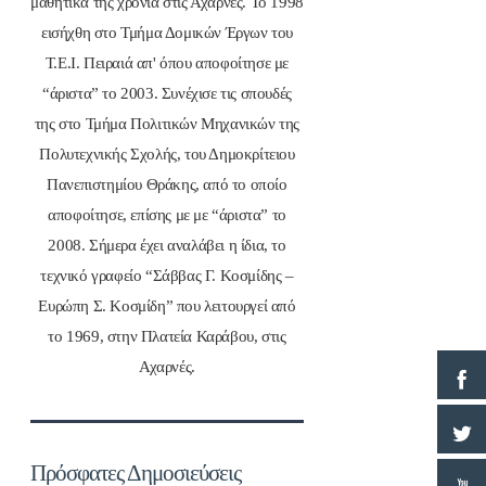
μαθητικά της χρόνια στις Αχαρνές. Το 1998
εισήχθη στο Τμήμα Δομικών Έργων του
Τ.Ε.Ι. Πειραιά απ' όπου αποφοίτησε με
“άριστα” το 2003. Συνέχισε τις σπουδές
της στο Τμήμα Πολιτικών Μηχανικών της
Πολυτεχνικής Σχολής, του Δημοκρίτειου
Πανεπιστημίου Θράκης, από το οποίο
αποφοίτησε, επίσης με με “άριστα” το
2008. Σήμερα έχει αναλάβει η ίδια, το
τεχνικό γραφείο “Σάββας Γ. Κοσμίδης –
Ευρώπη Σ. Κοσμίδη” που λειτουργεί από
το 1969, στην Πλατεία Καράβου, στις
Αχαρνές.
Πρόσφατες Δημοσιεύσεις