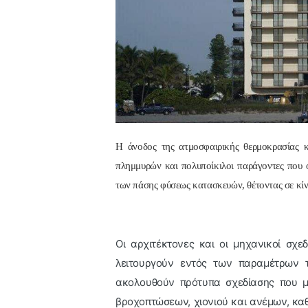
Η άνοδος της ατμοσφαιρικής θερμοκρασίας 
πλημμυρών και πολυποίκιλοι παράγοντες που 
των πάσης φύσεως κατασκευών, θέτοντας σε κί
Οι αρχιτέκτονες και οι μηχανικοί σχε
λειτουργούν εντός των παραμέτρων τ
ακολουθούν πρότυπα σχεδίασης που μ
βροχοπτώσεων, χιονιού και ανέμων, κα