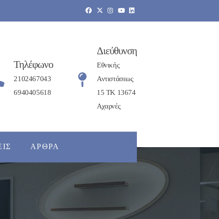
Διεύθυνση
Τηλέφωνο
Εθνικής
2102467043
Αντιστάσεως
6940405618
15 ΤΚ 13674
Αχαρνές
ΕΙΣ
ΆΡΘΡΑ