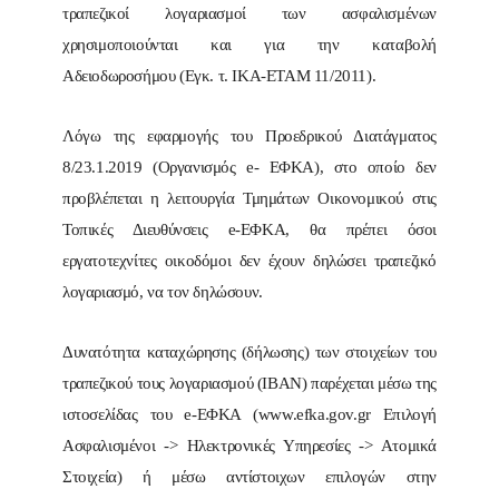
τραπεζικοί λογαριασμοί των ασφαλισμένων
χρησιμοποιούνται και για την καταβολή
Αδειοδωροσήμου (Εγκ. τ. ΙΚΑ-ΕΤΑΜ 11/2011).
Λόγω της εφαρμογής του Προεδρικού Διατάγματος
8/23.1.2019 (Οργανισμός e- ΕΦΚΑ), στο οποίο δεν
προβλέπεται η λειτουργία Τμημάτων Οικονομικού στις
Τοπικές Διευθύνσεις e-ΕΦΚΑ, θα πρέπει όσοι
εργατοτεχνίτες οικοδόμοι δεν έχουν δηλώσει τραπεζικό
λογαριασμό, να τον δηλώσουν.
Δυνατότητα καταχώρησης (δήλωσης) των στοιχείων του
τραπεζικού τους λογαριασμού (ΙΒΑΝ) παρέχεται μέσω της
ιστοσελίδας του e-ΕΦΚΑ (www.efka.gov.gr Επιλογή
Ασφαλισμένοι -> Ηλεκτρονικές Υπηρεσίες -> Ατομικά
Στοιχεία) ή μέσω αντίστοιχων επιλογών στην