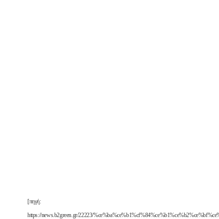
[πηγή:
https://news.b2green.gr/22223/%ce%ba%ce%b1%cf%84%ce%b1%ce%b2%ce%bf%c