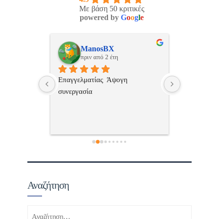
Με βάση 50 κριτικές
powered by
G
o
o
g
l
e
Νικος Σταυριανος
Pan
πριν από 2 έτη
πριν
 
Εξυπηρετική, γρήγορη, και σωστή 
Πολυ καλη 
επαγγελματιαςΕυχαριστώ πολύ
επικοινωνια
εξυπηρέτησ
ανεπιφύλακ
Αναζήτηση
Αναζήτηση