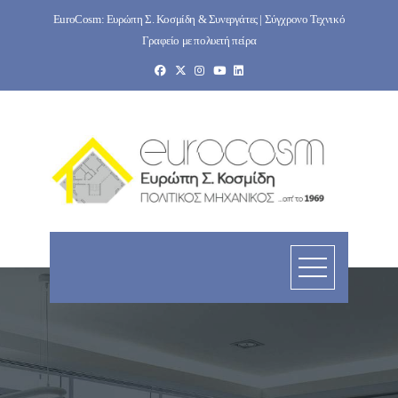
Skip
EuroCosm: Ευρώπη Σ. Κοσμίδη & Συνεργάτες | Σύγχρονο Τεχνικό
to
Γραφείο με πολυετή πείρα
content