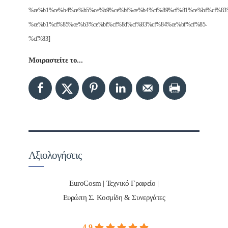
%ce%b1%ce%b4%ce%b5%ce%b9%ce%bf%ce%b4%cf%89%cf%81%ce%bf%cf%83%
%ce%b1%cf%85%ce%b3%ce%bf%cf%8d%cf%83%cf%84%ce%bf%cf%85-
%cf%83]
Μοιραστείτε το...
Αξιολογήσεις
EuroCosm | Τεχνικό Γραφείο |
Ευρώπη Σ. Κοσμίδη & Συνεργάτες
4.9