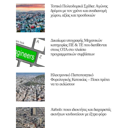
Τοπικά Πολεοδομικά Σχέδια: Aγώνας
δρόμου με τον χρόνο και αναδιανομή
χώρου, αξίας και προσδοκιών
Δικαίωμα υπογραφής Μηχανικών
κατηγορίας ΠΕ & ΤΕ που διατίθενται
στους ΟΤΑ στο πλαίσιο
προγραμματικών συμβάσεων
Ηλεκτρονικό Πιστοποιητικό
Φορολογικής Κατοικίας – Ποιοι πρέπει
να το εκδώσουν
Airbnb: ποιοι ιδιοκτήτες και διαχειριστές
ακινήτων κινδυνεύουν με έξτρα φόρο