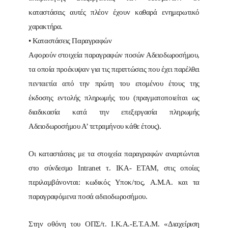
καταστάσεις αυτές πλέον έχουν καθαρά ενημερωτικό
χαρακτήρα.
• Καταστάσεις Παραγραφών
Αφορούν στοιχεία παραγραφών ποσών Αδειοδωροσήμου,
τα οποία προέκυψαν για τις περιπτώσεις που έχει παρέλθει
πενταετία από την πρώτη του επομένου έτους της
έκδοσης εντολής πληρωμής του (πραγματοποιείται ως
διαδικασία κατά την επεξεργασία πληρωμής
Αδειοδωροσήμου Α’ τετραμήνου κάθε έτους).
Οι καταστάσεις με τα στοιχεία παραγραφών αναρτώνται
στο σύνδεσμο Intranet τ. ΙΚΑ- ΕΤΑΜ, στις οποίες
περιλαμβάνονται: κωδικός Υποκ/τος, Α.Μ.Α. και τα
παραγραφόμενα ποσά αδειοδωροσήμου.
Στην οθόνη του ΟΠΣ/τ. Ι.Κ.Α.-Ε.Τ.Α.Μ. «Διαχείριση