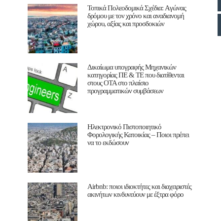
Τοπικά Πολεοδομικά Σχέδια: Aγώνας
δρόμου με τον χρόνο και αναδιανομή
χώρου, αξίας και προσδοκιών
Δικαίωμα υπογραφής Μηχανικών
κατηγορίας ΠΕ & ΤΕ που διατίθενται
στους ΟΤΑ στο πλαίσιο
προγραμματικών συμβάσεων
Ηλεκτρονικό Πιστοποιητικό
Φορολογικής Κατοικίας – Ποιοι πρέπει
να το εκδώσουν
Airbnb: ποιοι ιδιοκτήτες και διαχειριστές
ακινήτων κινδυνεύουν με έξτρα φόρο