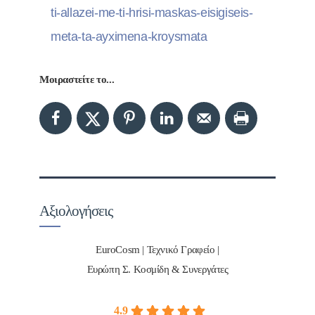
ti-allazei-me-ti-hrisi-maskas-eisigiseis-
meta-ta-ayximena-kroysmata
Μοιραστείτε το...
Αξιολογήσεις
EuroCosm | Τεχνικό Γραφείο |
Ευρώπη Σ. Κοσμίδη & Συνεργάτες
4.9