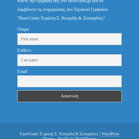
Κάντε την εγγραφή σας στο eurocosm.gr για να
λαμβάνετε τις ενημερώσεις του Τεχνικού Γραφείου
"EuroCosm: Ευρώπη Σ. Κοσμίδη & Συνεργάτες"
Όνομα
Επίθετο
Email
EuroCosm: Ευρώπη Σ. Κοσμίδη & Συνεργάτες
|
WordPress
Theme - Totally
by HashThemes