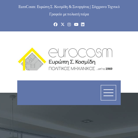
Skip
EuroCosm: Ευρώπη Σ. Κοσμίδη & Συνεργάτες | Σύγχρονο Τεχνικό
to
Γραφείο με πολυετή πείρα
content