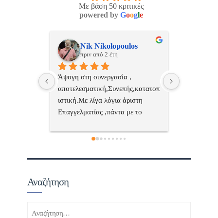
Με βάση 50 κριτικές
powered by
G
o
o
g
l
e
ulos
ManosBX
Νικ
πριν από 2 έτη
πριν
 , 
Επαγγελματίας  Άψογη 
Εξυπηρετική
πής,κατατοπ
συνεργασία
επαγγελματ
ριστη 
με το 
τώ πολύ 
Αναζήτηση
Αναζήτηση