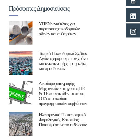
Πρόσφατες Δημοσιεύσεις
ΥΠΕΝ: εγκύκλιος για
παρατάσεις οικοδομικών
αδειών και αυθαιρέτων
Τοπικά Πολεοδομικά Σχέδια:
Aγώνας δρόμου με τον χρόνο
και αναδιανομή χώρου, αξίας
και προσδοκιών
Δικαίωμα υπογραφής
Μηχανικών κατηγορίας ΠΕ
& ΤΕ που διατίθενται στους
ΟΤΑ στο πλαίσιο
προγραμματικών συμβάσεων
Ηλεκτρονικό Πιστοποιητικό
Φορολογικής Κατοικίας –
Ποιοι πρέπει να το εκδώσουν