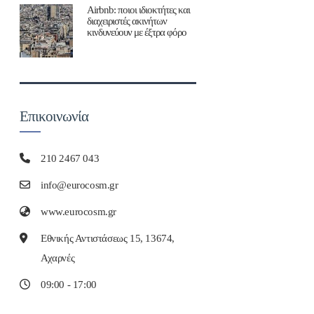
Airbnb: ποιοι ιδιοκτήτες και
διαχειριστές ακινήτων
κινδυνεύουν με έξτρα φόρο
Επικοινωνία
210 2467 043
info@eurocosm.gr
www.eurocosm.gr
Εθνικής Αντιστάσεως 15, 13674,
Αχαρνές
09:00 - 17:00