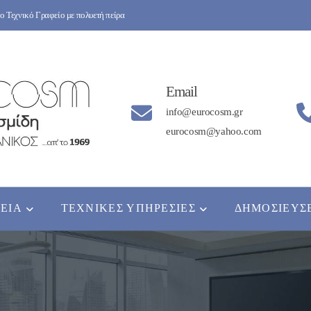
 Τεχνικό Γραφείο με πολυετή πείρα
Email
info@eurocosm.gr
eurocosm@yahoo.com
ΡΕΊΑ
ΤΕΧΝΙΚΈΣ ΥΠΗΡΕΣΊΕΣ
ΔΗΜΟΣΙΕΎΣ