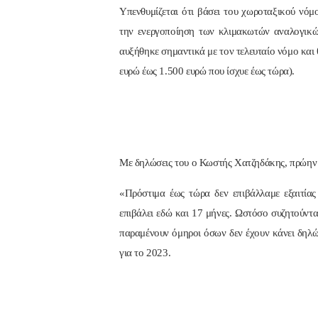
Υπενθυμίζεται ότι βάσει του χωροταξικού νό
την ενεργοποίηση των κλιμακωτών αναλογικ
αυξήθηκε σημαντικά με τον τελευταίο νόμο και 
ευρώ έως 1.500 ευρώ που ίσχυε έως τώρα).
Με δηλώσεις του ο Κωστής Χατζηδάκης, πρώην Υ
«Πρόστιμα έως τώρα δεν επιβάλλαμε εξαιτίας 
επιβάλει εδώ και 17 μήνες. Ωστόσο συζητούντ
παραμένουν όμηροι όσων δεν έχουν κάνει δηλώ
για το 2023.