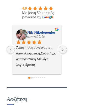
4.9
Με βάση 50 κριτικές
powered by
G
o
o
g
l
e
os
ManosBX
Νικος Σταυριανο
πριν από 2 έτη
πριν από 2 έτη
 
Επαγγελματίας  Άψογη 
Εξυπηρετική, γρήγορη, και
ς,κ
συνεργασία
σωστή 
επαγγελματιαςΕυχαριστώ 
πολύ
 
α..
Αναζήτηση