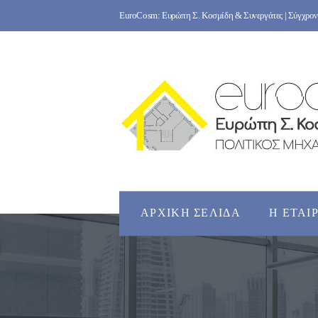
Skip
EuroCosm: Ευρώπη Σ. Κοσμίδη & Συνεργάτες | Σύγχρονο
to
content
ΑΡΧΙΚΉ ΣΕΛΊΔΑ
Η ΕΤΑΙ