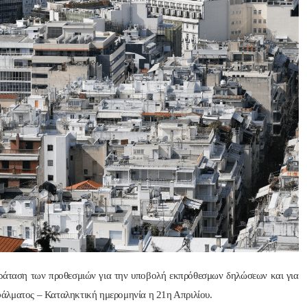
Nik Nikolopoul
πριν από 2 έτη
Άψογη στη συνεργασία ,
αποτελεσματική,Συνεπή
ατατοπιστική.Με λίγα 
λόγια άριστη 
Επαγγελματίας ,πάντα με
το χαμόγελο.Την 
Ευχαριστώ πολύ και την 
ΣΥΣΤΗΝΩ ανεπιφύλακτ
ράταση των προθεσμιών για την υποβολή εκπρόθεσμων δηλώσεων και για
άλματος – Καταληκτική ημερομηνία η 21η Απριλίου.