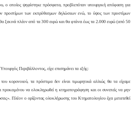
μου, ο οποίος ψηφίστηκε πρόσφατα, προβλεπόταν υπουργική απόφαση για
ών προστίμων των εκπρόθεσμων δηλώσεων ενώ, το ύψος των προστίμων
θα ξεκινά πλέον από τα 300 ευρώ και θα φτάνει έως τα 2.000 ευρώ (από 50
πουργός Περιβάλλοντος, είχε επισημάνει τα εξής:
του κορονοιού, τα πρόστιμα δεν είναι τιμωρητικά αλλιώς θα τα είχαμε
αι προκειμένου να ολοκληρωθεί η κτηματογράφηση και οι συνεπείς να μην
σεις». Πλέον ο ορίζοντας ολοκλήρωσης του Κτηματολογίου έχει μετατεθεί