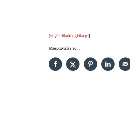
[
πηγή:
dikaiologitika.gr
]
Μοιραστείτε το...