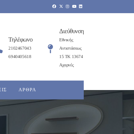
Διεύθυνση
Τηλέφωνο
Εθνικής
2102467043
Αντιστάσεως
6940405618
15 ΤΚ 13674
Αχαρνές
ΕΙΣ
ΆΡΘΡΑ