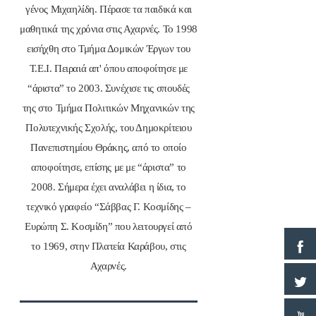
γένος Μιχαηλίδη. Πέρασε τα παιδικά και
μαθητικά της χρόνια στις Αχαρνές. Το 1998
εισήχθη στο Τμήμα Δομικών Έργων του
Τ.Ε.Ι. Πειραιά απ' όπου αποφοίτησε με
“άριστα” το 2003. Συνέχισε τις σπουδές
της στο Τμήμα Πολιτικών Μηχανικών της
Πολυτεχνικής Σχολής, του Δημοκρίτειου
Πανεπιστημίου Θράκης, από το οποίο
αποφοίτησε, επίσης με με “άριστα” το
2008. Σήμερα έχει αναλάβει η ίδια, το
τεχνικό γραφείο “Σάββας Γ. Κοσμίδης –
Ευρώπη Σ. Κοσμίδη” που λειτουργεί από
το 1969, στην Πλατεία Καράβου, στις
Αχαρνές.