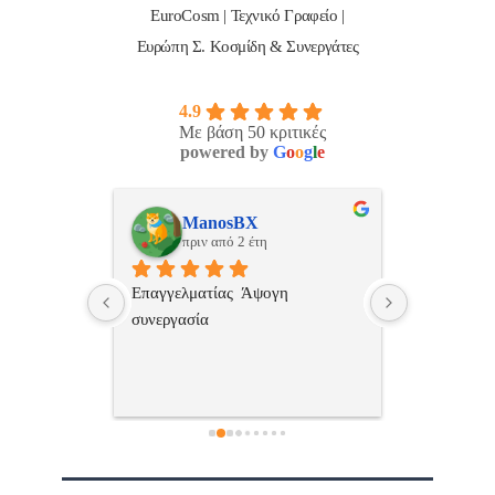
EuroCosm | Τεχνικό Γραφείο |
Ευρώπη Σ. Κοσμίδη & Συνεργάτες
4.9
Με βάση 50 κριτικές
powered by
G
o
o
g
l
e
ulos
ManosBX
Νικ
πριν από 2 έτη
πριν
 , 
Επαγγελματίας  Άψογη 
Εξυπηρετική
πής,κατατοπ
συνεργασία
επαγγελματ
ριστη 
με το 
τώ πολύ 