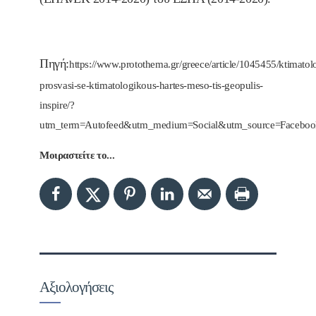
Πηγή:
https://www.protothema.gr/greece/article/1045455/ktimatol
prosvasi-se-ktimatologikous-hartes-meso-tis-geopulis-
inspire/?
utm_term=Autofeed&utm_medium=Social&utm_source=Face
Μοιραστείτε το...
Αξιολογήσεις