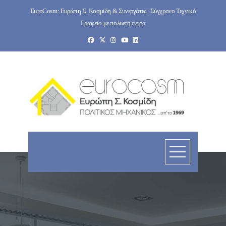
Skip
EuroCosm: Ευρώπη Σ. Κοσμίδη & Συνεργάτες | Σύγχρονο Τεχνικό
to
Γραφείο με πολυετή πείρα
content