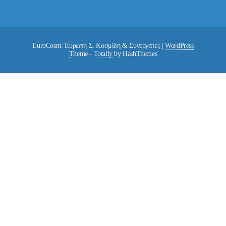
EuroCosm: Ευρώπη Σ. Κοσμίδη & Συνεργάτες
|
WordPress
Theme - Totally
by HashThemes