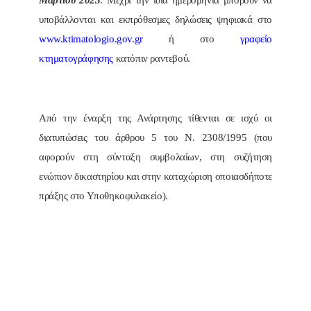
Μαρτίου 2023
. Μέχρι την ίδια ημερομηνία μπορούν να
υποβάλλονται και εκπρόθεσμες δηλώσεις ψηφιακά στο
www.ktimatologio.gov.gr
ή στο
γραφείο
κτηματογράφησης
κατόπιν ραντεβού.
Από την έναρξη της Ανάρτησης τίθενται σε ισχύ οι
διατυπώσεις του άρθρου 5 του Ν. 2308/1995 (που
αφορούν στη σύνταξη συμβολαίων, στη συζήτηση
ενώπιον δικαστηρίου και στην καταχώριση οποιασδήποτε
πράξης στο Υποθηκοφυλακείο).