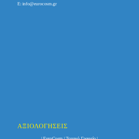
E:
info@eurocosm.gr
ΑΞΙΟΛΟΓΉΣΕΙΣ
| EuroCosm | Τεχνικό Γραφείο |