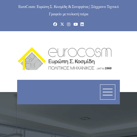
Skip
EuroCosm: Ευρώπη Σ. Κοσμίδη & Συνεργάτες | Σύγχρονο Τεχνικό
to
Γραφείο με πολυετή πείρα
content