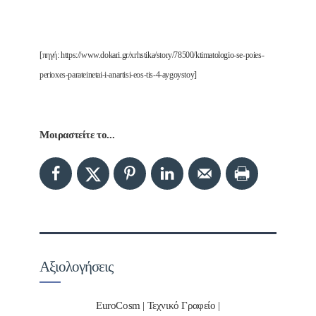
[πηγή: https://www.dokari.gr/xrhstika/story/78500/ktimatologio-se-poies-
perioxes-parateinetai-i-anartisi-eos-tis-4-aygoystoy]
Μοιραστείτε το...
Αξιολογήσεις
EuroCosm | Τεχνικό Γραφείο |