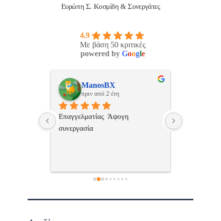
Ευρώπη Σ. Κοσμίδη & Συνεργάτες
4.9
Με βάση 50 κριτικές
powered by
G
o
o
g
l
e
ulos
ManosBX
Νικ
πριν από 2 έτη
πριν
 , 
Επαγγελματίας  Άψογη 
Εξυπηρετική
πής,κατατοπ
συνεργασία
επαγγελματ
ριστη 
με το 
τώ πολύ 