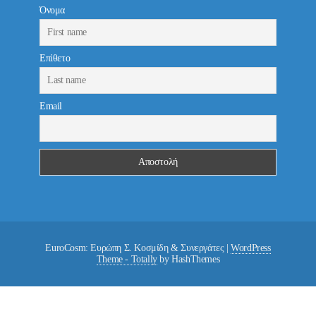
Όνομα
Επίθετο
Email
EuroCosm: Ευρώπη Σ. Κοσμίδη & Συνεργάτες
|
WordPress
Theme - Totally
by HashThemes