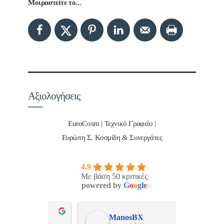
Μοιραστείτε το...
Αξιολογήσεις
EuroCosm | Τεχνικό Γραφείο |
Ευρώπη Σ. Κοσμίδη & Συνεργάτες
4.9
Με βάση 50 κριτικές
powered by
G
o
o
g
l
e
ulos
ManosBX
Νικ