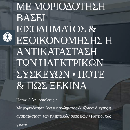
ΜΕ ΜΟΡΙΟΔΌΤΗΣΗ
ΒΆΣΕΙ
ΕΙΣΟΔΉΜΑΤΟΣ &
Ανοίξτε τη γραμμή εργαλείων
ΕΞΟΙΚΟΝΌΜΗΣΗΣ Η
ΑΝΤΙΚΑΤΆΣΤΑΣΗ
ΤΩΝ ΗΛΕΚΤΡΙΚΏΝ
ΣΥΣΚΕΥΏΝ • ΠΌΤΕ
& ΠΏΣ ΞΕΚΙΝΆ
Home
Δημοσιεύσεις
Με μοριοδότηση βάσει εισοδήματος & εξοικονόμησης η
αντικατάσταση των ηλεκτρικών συσκευών • Πότε & πώς
ξεκινά