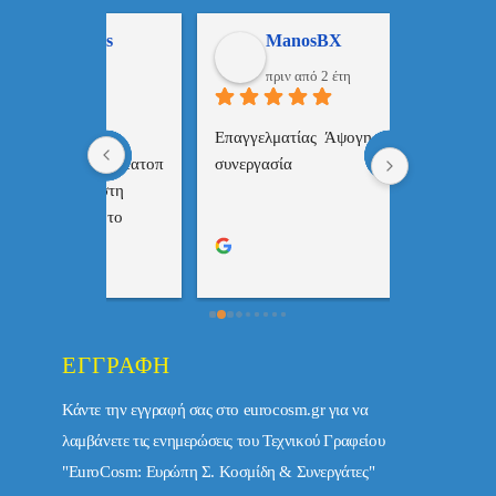
ulos
ManosBX
Νικ
πριν από 2 έτη
πριν
 , 
Επαγγελματίας  Άψογη 
Εξυπηρετική
πής,κατατοπ
συνεργασία
επαγγελματ
ριστη 
με το 
τώ πολύ 
ΕΓΓΡΑΦΉ
Κάντε την εγγραφή σας στο eurocosm.gr για να
λαμβάνετε τις ενημερώσεις του Τεχνικού Γραφείου
"EuroCosm: Ευρώπη Σ. Κοσμίδη & Συνεργάτες"