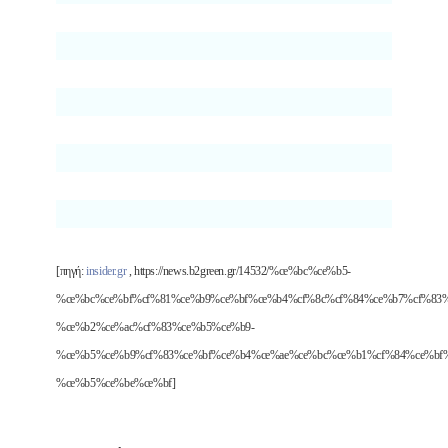
[πηγή:
insider.gr
, https://news.b2green.gr/14532/%ce%bc%ce%b5-
%ce%bc%ce%bf%cf%81%ce%b9%ce%bf%ce%b4%cf%8c%cf%84%ce%b7%cf%83%
%ce%b2%ce%ac%cf%83%ce%b5%ce%b9-
%ce%b5%ce%b9%cf%83%ce%bf%ce%b4%ce%ae%ce%bc%ce%b1%cf%84%ce%bf%
%ce%b5%ce%be%ce%bf]