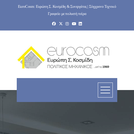
Skip
EuroCosm: Ευρώπη Σ. Κοσμίδη & Συνεργάτες | Σύγχρονο Τεχνικό
to
Γραφείο με πολυετή πείρα
content