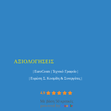
ΑΞΙΟΛΟΓΉΣΕΙΣ
| EuroCosm | Τεχνικό Γραφείο |
| Ευρώπη Σ. Κοσμίδη & Συνεργάτες |
4.9
Με βάση 50 κριτικές
powered by
G
o
o
g
l
e