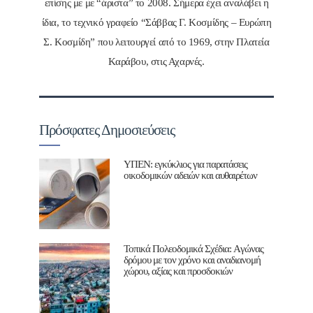
επίσης με με “άριστα” το 2008. Σήμερα έχει αναλάβει η
ίδια, το τεχνικό γραφείο “Σάββας Γ. Κοσμίδης – Ευρώπη
Σ. Κοσμίδη” που λειτουργεί από το 1969, στην Πλατεία
Καράβου, στις Αχαρνές.
Πρόσφατες Δημοσιεύσεις
ΥΠΕΝ: εγκύκλιος για παρατάσεις
οικοδομικών αδειών και αυθαιρέτων
Τοπικά Πολεοδομικά Σχέδια: Aγώνας
δρόμου με τον χρόνο και αναδιανομή
χώρου, αξίας και προσδοκιών