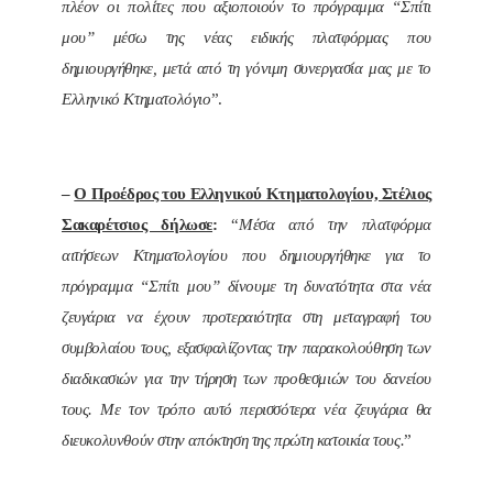
πλέον οι πολίτες που αξιοποιούν το πρόγραμμα “Σπίτι
μου” μέσω της νέας ειδικής πλατφόρμας που
δημιουργήθηκε, μετά από τη γόνιμη συνεργασία μας με το
Ελληνικό Κτηματολόγιο
”.
–
Ο Προέδρος του Ελληνικού Κτηματολογίου, Στέλιος
Σακαρέτσιος δήλωσε
:
“
Μέσα από την πλατφόρμα
αιτήσεων Κτηματολογίου που δημιουργήθηκε για το
πρόγραμμα “Σπίτι μου” δίνουμε τη δυνατότητα στα νέα
ζευγάρια να έχουν προτεραιότητα στη μεταγραφή του
συμβολαίου τους, εξασφαλίζοντας την παρακολούθηση των
διαδικασιών για την τήρηση των προθεσμιών του δανείου
τους. Με τον τρόπο αυτό περισσότερα νέα ζευγάρια θα
διευκολυνθούν στην απόκτηση της πρώτη κατοικία τους.
”