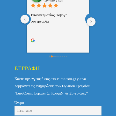
πριν από 2 έτη
πριν
 , 
Επαγγελματίας  Άψογη 
Εξυπηρετική
πής,κατατοπ
συνεργασία
επαγγελματ
ριστη 
με το 
τώ πολύ 
ΕΓΓΡΑΦΉ
Κάντε την εγγραφή σας στο eurocosm.gr για να
λαμβάνετε τις ενημερώσεις του Τεχνικού Γραφείου
"EuroCosm: Ευρώπη Σ. Κοσμίδη & Συνεργάτες"
Όνομα