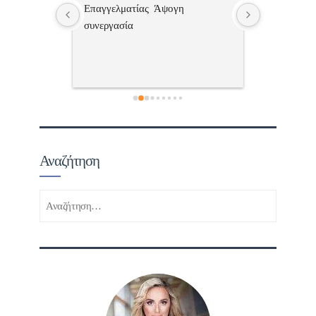
 , 
Επαγγελματίας  Άψογη 
Εξυπηρετική
πής,κατατοπ
συνεργασία
επαγγελματ
ριστη 
με το 
τώ πολύ 
Αναζήτηση
Αναζήτηση
για: