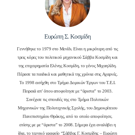
Ευρώπη Σ. Κοσμίδη
Γεννήθηκε το 1979 στο Μενίδι. Είναι η μικρότερη από τις
τρεις κόρες του πολιτικού μηχανικού Σάββα Κοσμίδη και
της επιχειρηματία Ελένης Κοσμίδη, το γένος Μιχαηλίδη.
Πέρασε τα παιδικά και μαθητικά της χρόνια στις Αχαρνές.
Το 1998 εισήχθη στο Τμήμα Δομικών Έργων του Τ.Ε.Ι.
Πειραιά απ' όπου αποφοίτησε με “άριστα” το 2003.
Συνέχισε τις σπουδές της στο Τμήμα Πολιτικών
Μηχανικών της Πολυτεχνικής Σχολής, του Δημοκρίτειου
Πανεπιστημίου Θράκης, από το οποίο αποφοίτησε,
επίσης με με “άριστα” το 2008. Σήμερα έχει αναλάβει η
ίδια, το τεχνικό γραφείο “Σάββας Γ. Κοσμίδης – Ευρώπη