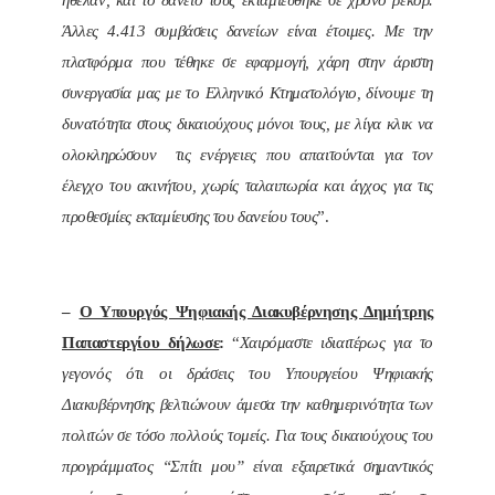
Άλλες 4.413 συμβάσεις δανείων είναι έτοιμες. Με την
πλατφόρμα που τέθηκε σε εφαρμογή, χάρη στην άριστη
συνεργασία μας με το Ελληνικό Κτηματολόγιο, δίνουμε τη
δυνατότητα στους δικαιούχους μόνοι τους, με λίγα κλικ να
ολοκληρώσουν τις ενέργειες που απαιτούνται για τον
έλεγχο του ακινήτου, χωρίς ταλαιπωρία και άγχος για τις
προθεσμίες εκταμίευσης του δανείου τους
”.
–
Ο Υπουργός Ψηφιακής Διακυβέρνησης Δημήτρης
Παπαστεργίου δήλωσε
:
“
Χαιρόμαστε ιδιαιτέρως για το
γεγονός ότι οι δράσεις του Υπουργείου Ψηφιακής
Διακυβέρνησης βελτιώνουν άμεσα την καθημερινότητα των
πολιτών σε τόσο πολλούς τομείς. Για τους δικαιούχους του
προγράμματος “Σπίτι μου” είναι εξαιρετικά σημαντικός