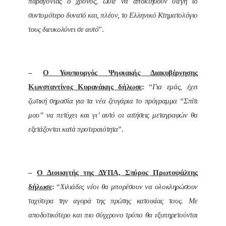
παράγοντας ο χρόνος, ώστε να αποκτήσουν στέγη το
συντομότερο δυνατό και, πλέον, το Ελληνικό Κτηματολόγιο
τους διευκολύνει σε αυτό
”.
–
Ο Υφυπουργός Ψηφιακής Διακυβέρνησης
Κωνσταντίνος Κυρανάκης δήλωσε
:
“
Για εμάς, έχει
ζωτική σημασία για τα νέα ζευγάρια το πρόγραμμα “Σπίτι
μου” να πετύχει και γι’ αυτό οι αιτήσεις μεταγραφών θα
εξετάζονται κατά προτεραιότητα
”.
–
Ο Διοικητής της ΔΥΠΑ, Σπύρος Πρωτοψάλτης
δήλωσε
:
“
Χιλιάδες νέοι θα μπορέσουν να ολοκληρώσουν
ταχύτερα την αγορά της πρώτης κατοικίας τους. Με
αποδοτικότερο και πιο σύγχρονο τρόπο θα εξυπηρετούνται