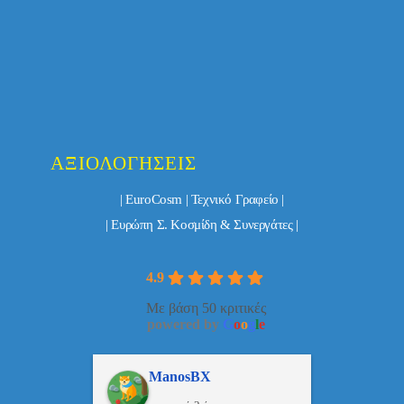
ΑΞΙΟΛΟΓΉΣΕΙΣ
| EuroCosm | Τεχνικό Γραφείο |
| Ευρώπη Σ. Κοσμίδη & Συνεργάτες |
4.9
Με βάση 50 κριτικές
powered by
G
o
o
g
l
e
ulos
ManosBX
Νικ