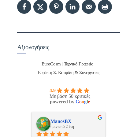
Αξιολογήσεις
EuroCosm | Τεχνικό Γραφείο |
Ευρώπη Σ. Κοσμίδη & Συνεργάτες
4.9
Με βάση 50 κριτικές
powered by
G
o
o
g
l
e
ulos
ManosBX
Νικ
πριν από 2 έτη
πριν