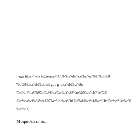
[πηγή: https://news.b2green.gr/43759/%ce%bc%ce%ad%cf%83%cf%89-
%cf%84%ce%bf%cf%85-gov-gr-%ce%bf%ce%b9-
%ce%b1%ce%b9%cf%84%ce%ae%cf%83%ce%b5%ce%b9%cf%82-
%ce%ba%cf%84%ce%b7%ce%bc%ce%b1%cf%84%ce%bf%ce%bb%ce%bf%ce%b3%
%ce%b3]
Μοιραστείτε το...