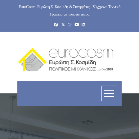
Skip
EuroCosm: Ευρώπη Σ. Κοσμίδη & Συνεργάτες | Σύγχρονο Τεχνικό
to
Γραφείο με πολυετή πείρα
content