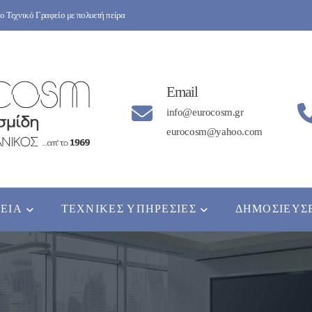
 Τεχνικό Γραφείο με πολυετή πείρα
Email
info@eurocosm.gr
eurocosm@yahoo.com
ΡΕΊΑ
ΤΕΧΝΙΚΈΣ ΥΠΗΡΕΣΊΕΣ
ΔΗΜΟΣΙΕΎΣ