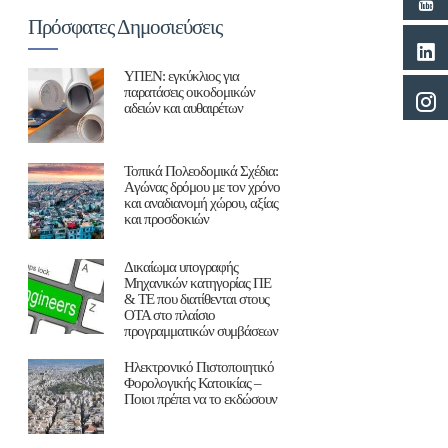
Πρόσφατες Δημοσιεύσεις
ΥΠΕΝ: εγκύκλιος για
παρατάσεις οικοδομικών
αδειών και αυθαιρέτων
Τοπικά Πολεοδομικά Σχέδια:
Aγώνας δρόμου με τον χρόνο
και αναδιανομή χώρου, αξίας
και προσδοκιών
Δικαίωμα υπογραφής
Μηχανικών κατηγορίας ΠΕ
& ΤΕ που διατίθενται στους
ΟΤΑ στο πλαίσιο
προγραμματικών συμβάσεων
Ηλεκτρονικό Πιστοποιητικό
Φορολογικής Κατοικίας –
Ποιοι πρέπει να το εκδώσουν