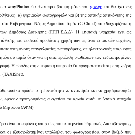
εσία
«myPhoto»
θα είναι προσβάσιμη μέσω του
gov.gr
και
θα έχει ως
οθήκευση
:
α)
ψηφιακών φωτογραφιών και
β)
της οπτικής απεικόνισης της
 στο Κυβερνητικό Νέφος Δημοσίου Τομέα (G-Cloud) που διαχειρίζεται η
ων Δημόσιας Διοίκησης (Γ.Γ.Π.Σ.Δ.Δ). Η ψηφιακή υπηρεσία έχει ως
κατάθεσης του φυσικού προσώπου, χρήση των ως άνω ψηφιακών αρχείων,
ιστοποιημένους επαγγελματίες φωτογράφους, σε ηλεκτρονικές εφαρμογές
 δημόσιου τομέα όταν για τη διεκπεραίωση υποθέσεων των ενδιαφερομένων
ραφή. Η είσοδος στην ψηφιακή υπηρεσία θα πραγματοποιείται με τη χρήση
. (TAXISnet).
άθε φυσικό πρόσωπο η δυνατότητα να ανακτήσει και να χρησιμοποιήσει
, εφόσον προηγουμένως συσχετίσει τα αρχεία αυτά με βασικά στοιχεία
κού Μητρώου (ΑΦΜ).
α είναι οι αρμόδιες υπηρεσίες του υπουργείου Ψηφιακής Διακυβέρνησης,
 και οι εξουσιοδοτημένοι υπάλληλοι του φωτογραφείου, στον βαθμό που