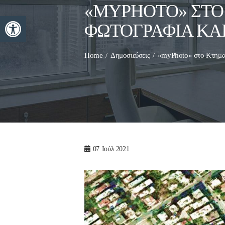
«MYPHOTO» ΣΤΟ
Ανοίξτε τη γραμμή εργαλείων
ΦΩΤΟΓΡΑΦΊΑ ΚΑ
Home
Δημοσιεύσεις
«myPhoto» στο Κτημα
07
Ιούλ 2021