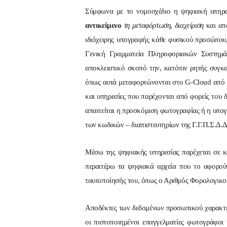
Σύμφωνα με το νομοσχέδιο η ψηφιακή υπηρ
αντικείμενο
τη μεταφόρτωση
,
διαχείριση
και
απ
ιδιόχειρης υπογραφής κάθε φυσικού προσώπου,
Γενική Γραμματεία Πληροφοριακών Συστημάτ
αποκλειστικό σκοπό την, κατόπιν ρητής συγ
όπως αυτά μεταφορτώνονται στο G-Cloud από π
και υπηρεσίες που παρέχονται από φορείς του
απαιτείται η προσκόμιση φωτογραφίας ή η υπογ
των κωδικών – διαπιστευτηρίων της Γ.Γ.Π.Σ.Δ.Δ
Mέσω της ψηφιακής υπηρεσίας παρέχεται σε κ
περαιτέρω τα ψηφιακά αρχεία που το αφορούν
ταυτοποίησής του, όπως ο Αριθμός Φορολογι
Αποδέκτες των δεδομένων προσωπικού χαρακτήρ
οι πιστοποιημένοι επαγγελματίες φωτογράφοι