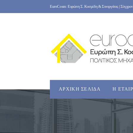
Skip
EuroCosm: Ευρώπη Σ. Κοσμίδη & Συνεργάτες | Σύγχρονο
to
content
ΑΡΧΙΚΉ ΣΕΛΊΔΑ
Η ΕΤΑΙ