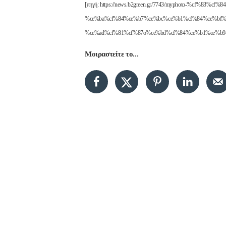
[πηγή: https://news.b2green.gr/7743/myphoto-%cf%83%cf%
%ce%ba%cf%84%ce%b7%ce%bc%ce%b1%cf%84%ce%bf%
%ce%ad%cf%81%cf%87o%ce%bd%cf%84%ce%b1%ce%b9
Μοιραστείτε το...