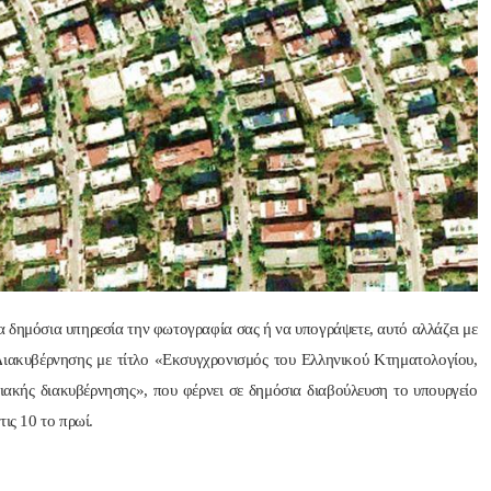
Nik Nikolopoulos
ManosBX
πριν από 2 έτη
πριν από 2 έτη
Άψογη στη συνεργασία , 
Επαγγελματίας  Άψογη 
αποτελεσματική,Συνεπής,κ
συνεργασία
ατατοπιστική.Με λίγα 
λόγια άριστη 
Επαγγελματίας ,πάντα με 
ια δημόσια υπηρεσία την φωτογραφία σας ή να υπογράψετε, αυτό αλλάζει με
το χαμόγελο.Την 
Διακυβέρνησης με τίτλο «Εκσυγχρονισμός του Ελληνικού Κτηματολογίου,
Ευχαριστώ πολύ και την 
φιακής διακυβέρνησης», που φέρνει σε δημόσια διαβούλευση το υπουργείο
ΣΥΣΤΗΝΩ ανεπιφύλακτα..
ις 10 το πρωί.