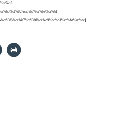
84%ce%bf-
ce%bb%cf%8c%ce%b3%ce%b9%ce%bf-
-%cf%88%ce%b7%cf%86%ce%b9%ce%b1%ce%ba%ce%ae]