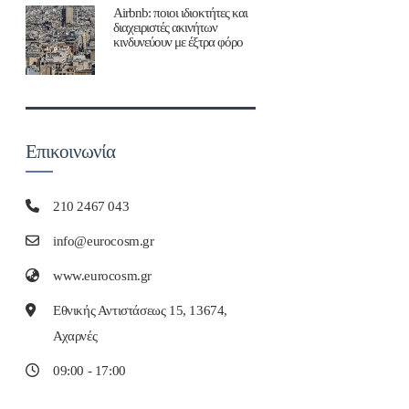
Airbnb: ποιοι ιδιοκτήτες και
διαχειριστές ακινήτων
κινδυνεύουν με έξτρα φόρο
Επικοινωνία
210 2467 043
info@eurocosm.gr
www.eurocosm.gr
Εθνικής Αντιστάσεως 15, 13674,
Αχαρνές
09:00 - 17:00