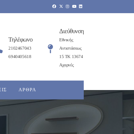
Διεύθυνση
Τηλέφωνο
Εθνικής
2102467043
Αντιστάσεως
6940405618
15 ΤΚ 13674
Αχαρνές
ΕΙΣ
ΆΡΘΡΑ