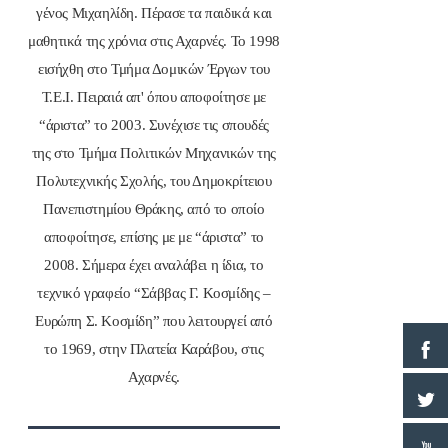
γένος Μιχαηλίδη. Πέρασε τα παιδικά και
μαθητικά της χρόνια στις Αχαρνές. Το 1998
εισήχθη στο Τμήμα Δομικών Έργων του
Τ.Ε.Ι. Πειραιά απ' όπου αποφοίτησε με
“άριστα” το 2003. Συνέχισε τις σπουδές
της στο Τμήμα Πολιτικών Μηχανικών της
Πολυτεχνικής Σχολής, του Δημοκρίτειου
Πανεπιστημίου Θράκης, από το οποίο
αποφοίτησε, επίσης με με “άριστα” το
2008. Σήμερα έχει αναλάβει η ίδια, το
τεχνικό γραφείο “Σάββας Γ. Κοσμίδης –
Ευρώπη Σ. Κοσμίδη” που λειτουργεί από
το 1969, στην Πλατεία Καράβου, στις
Αχαρνές.