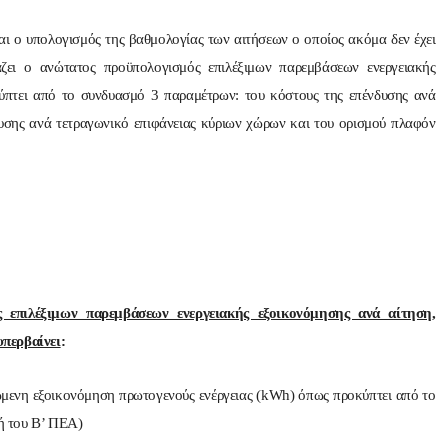
αι ο υπολογισμός της βαθμολογίας των αιτήσεων ο οποίος ακόμα δεν έχει
άζει ο ανώτατος προϋπολογισμός επιλέξιμων παρεμβάσεων ενεργειακής
ύπτει από το συνδυασμό 3 παραμέτρων: του κόστους της επένδυσης ανά
υσης ανά τετραγωνικό επιφάνειας κύριων χώρων και του ορισμού πλαφόν
 επιλέξιμων παρεμβάσεων ενεργειακής εξοικονόμησης ανά αίτηση,
υπερβαίνει
:
μώμενη εξοικονόμηση πρωτογενούς ενέργειας (kWh) όπως προκύπτει από το
λή του Β’ ΠΕΑ)