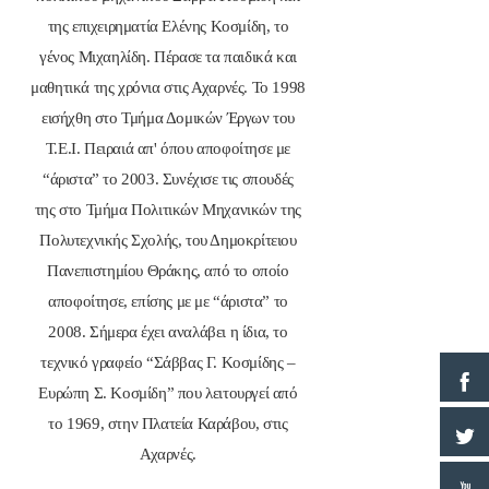
της επιχειρηματία Ελένης Κοσμίδη, το
γένος Μιχαηλίδη. Πέρασε τα παιδικά και
μαθητικά της χρόνια στις Αχαρνές. Το 1998
εισήχθη στο Τμήμα Δομικών Έργων του
Τ.Ε.Ι. Πειραιά απ' όπου αποφοίτησε με
“άριστα” το 2003. Συνέχισε τις σπουδές
της στο Τμήμα Πολιτικών Μηχανικών της
Πολυτεχνικής Σχολής, του Δημοκρίτειου
Πανεπιστημίου Θράκης, από το οποίο
αποφοίτησε, επίσης με με “άριστα” το
2008. Σήμερα έχει αναλάβει η ίδια, το
τεχνικό γραφείο “Σάββας Γ. Κοσμίδης –
Ευρώπη Σ. Κοσμίδη” που λειτουργεί από
το 1969, στην Πλατεία Καράβου, στις
Αχαρνές.