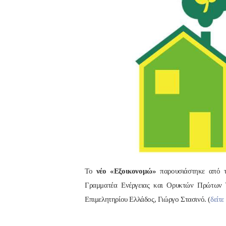
Το
νέο «Εξοικονομώ»
παρουσιάστηκε από τ
Γραμματέα Ενέργειας και Ορυκτών Πρώτων 
Επιμελητηρίου Ελλάδος, Γιώργο Στασινό. (
δείτε