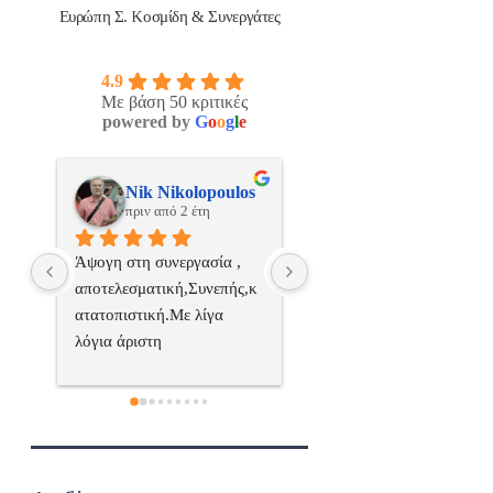
Ευρώπη Σ. Κοσμίδη & Συνεργάτες
4.9
Με βάση 50 κριτικές
powered by
G
o
o
g
l
e
os
ManosBX
Νικος Σταυριανο
πριν από 2 έτη
πριν από 2 έτη
 
Επαγγελματίας  Άψογη 
Εξυπηρετική, γρήγορη, και
ς,κ
συνεργασία
σωστή 
επαγγελματιαςΕυχαριστώ 
πολύ
 
α..