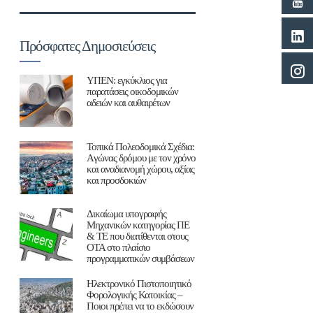
Πρόσφατες Δημοσιεύσεις
ΥΠΕΝ: εγκύκλιος για
παρατάσεις οικοδομικών
αδειών και αυθαιρέτων
Τοπικά Πολεοδομικά Σχέδια:
Aγώνας δρόμου με τον χρόνο
και αναδιανομή χώρου, αξίας
και προσδοκιών
Δικαίωμα υπογραφής
Μηχανικών κατηγορίας ΠΕ
& ΤΕ που διατίθενται στους
ΟΤΑ στο πλαίσιο
προγραμματικών συμβάσεων
Ηλεκτρονικό Πιστοποιητικό
Φορολογικής Κατοικίας –
Ποιοι πρέπει να το εκδώσουν