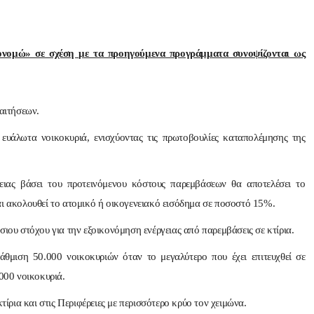
κονομώ» σε σχέση με τα προηγούμενα προγράμματα συνοψίζονται ως
αιτήσεων.
 ευάλωτα νοικοκυριά, ενισχύοντας τις πρωτοβουλίες καταπολέμησης της
ειας βάσει του προτεινόμενου κόστους παρεμβάσεων θα αποτελέσει το
ι ακολουθεί το ατομικό ή οικογενειακό εισόδημα σε ποσοστό 15%.
ιου στόχου για την εξοικονόμηση ενέργειας από παρεμβάσεις σε κτίρια.
βάθμιση 50.000 νοικοκυριών όταν το μεγαλύτερο που έχει επιτευχθεί σε
000 νοικοκυριά.
τίρια και στις Περιφέρειες με περισσότερο κρύο τον χειμώνα.