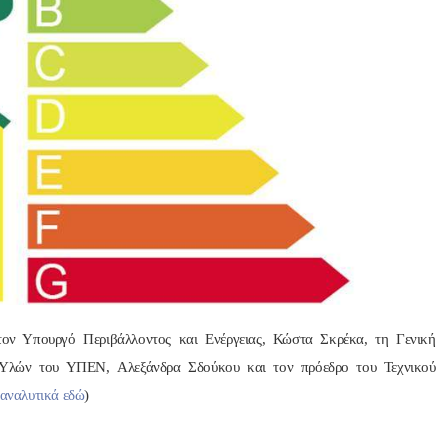
Nik Nikolopoul
πριν από 2 έτη
Άψογη στη συνεργασία ,
αποτελεσματική,Συνεπή
ατατοπιστική.Με λίγα 
λόγια άριστη 
Επαγγελματίας ,πάντα με
ον Υπουργό Περιβάλλοντος και Ενέργειας, Κώστα Σκρέκα, τη Γενική
το χαμόγελο.Την 
Υλών του ΥΠΕΝ, Αλεξάνδρα Σδούκου και τον πρόεδρο του Τεχνικού
Ευχαριστώ πολύ και την 
 αναλυτικά εδώ
)
ΣΥΣΤΗΝΩ ανεπιφύλακτ