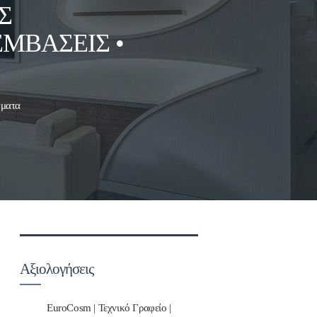
Σ
ΜΒΆΣΕΙΣ •
γματα
Αξιολογήσεις
EuroCosm | Τεχνικό Γραφείο |