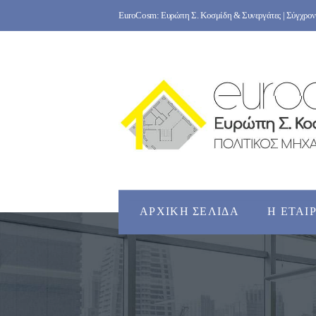
Skip
EuroCosm: Ευρώπη Σ. Κοσμίδη & Συνεργάτες | Σύγχρονο
to
content
ΑΡΧΙΚΉ ΣΕΛΊΔΑ
Η ΕΤΑΙ