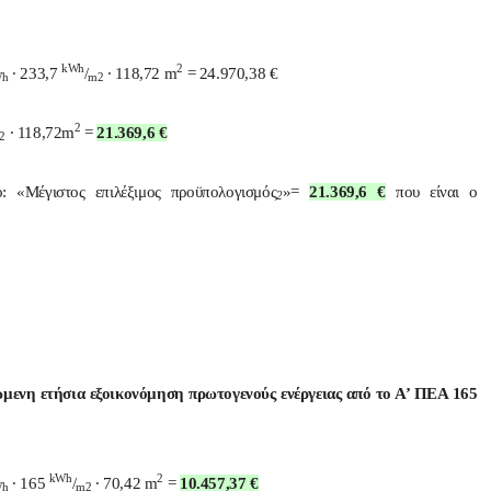
kWh
2
∙ 233,7
/
∙ 118,72 m
= 24.970,38 €
Wh
m2
2
∙ 118,72m
=
21.369,6 €
2
ο: «Μέγιστος επιλέξιμος προϋπολογισμός
»=
21.369,6 €
που είναι o
2
ώμενη ετήσια εξοικονόμηση πρωτογενούς ενέργειας από το Α’ ΠΕΑ 165
kWh
2
∙ 165
/
∙ 70,42 m
=
10.457,37 €
Wh
m2