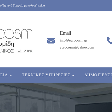
 Τεχνικό Γραφείο με πολυετή πείρα
Email
info@eurocosm.gr
eurocosm@yahoo.com
ΡΕΊΑ
ΤΕΧΝΙΚΈΣ ΥΠΗΡΕΣΊΕΣ
ΔΗΜΟΣΙΕΎΣ