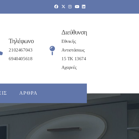
Διεύθυνση
Τηλέφωνο
Εθνικής
2102467043
Αντιστάσεως
6940405618
15 ΤΚ 13674
Αχαρνές
ΕΙΣ
ΆΡΘΡΑ