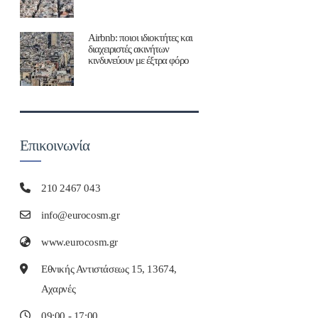
Airbnb: ποιοι ιδιοκτήτες και
διαχειριστές ακινήτων
κινδυνεύουν με έξτρα φόρο
Επικοινωνία
210 2467 043
info@eurocosm.gr
www.eurocosm.gr
Εθνικής Αντιστάσεως 15, 13674,
Αχαρνές
09:00 - 17:00