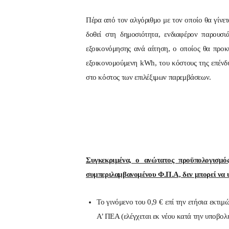
Πέρα από τον αλγόριθμο με τον οποίο θα γίνετ
δοθεί στη δημοσιότητα, ενδιαφέρον παρουσι
εξοικονόμησης ανά αίτηση, ο οποίος θα προκ
εξοικονομούμενη kWh, του κόστους της επένδ
στο κόστος των επιλέξιμων παρεμβάσεων.
Συγκεκριμένα, ο ανώτατος προϋπολογισμός
συμπεριλαμβανομένου Φ.Π.Α, δεν μπορεί να 
Το γινόμενο του 0,9 € επί την ετήσια εκτι
Α’ ΠΕΑ (ελέγχεται εκ νέου κατά την υποβο