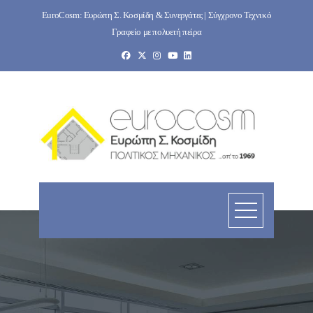
Skip
EuroCosm: Ευρώπη Σ. Κοσμίδη & Συνεργάτες | Σύγχρονο Τεχνικό
to
Γραφείο με πολυετή πείρα
content