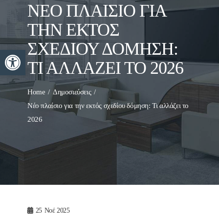
ΝΈΟ ΠΛΑΊΣΙΟ ΓΙΑ
ΤΗΝ ΕΚΤΌΣ
ΣΧΕΔΊΟΥ ΔΌΜΗΣΗ:
Ανοίξτε τη γραμμή εργαλείων
ΤΙ ΑΛΛΆΖΕΙ ΤΟ 2026
Home
Δημοσιεύσεις
Νέο πλαίσιο για την εκτός σχεδίου δόμηση: Τι αλλάζει το
2026
25
Νοέ 2025