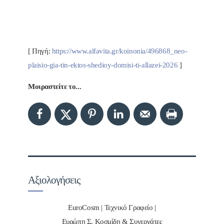
[ Πηγή:
https://www.alfavita.gr/koinonia/496868_neo-
plaisio-gia-tin-ektos-shedioy-domisi-ti-allazei-2026
]
Μοιραστείτε το...
Αξιολογήσεις
EuroCosm | Τεχνικό Γραφείο |
Ευρώπη Σ. Κοσμίδη & Συνεργάτες