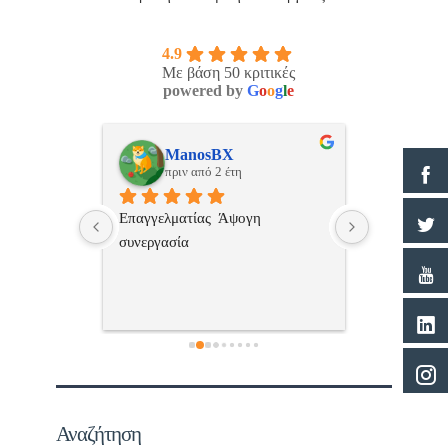
4.9
Με βάση 50 κριτικές
powered by
G
o
o
g
l
e
ulos
ManosBX
Νικ
πριν από 2 έτη
πριν
 , 
Επαγγελματίας  Άψογη 
Εξυπηρετική
πής,κατατοπ
συνεργασία
επαγγελματ
ριστη 
με το 
τώ πολύ 
Αναζήτηση